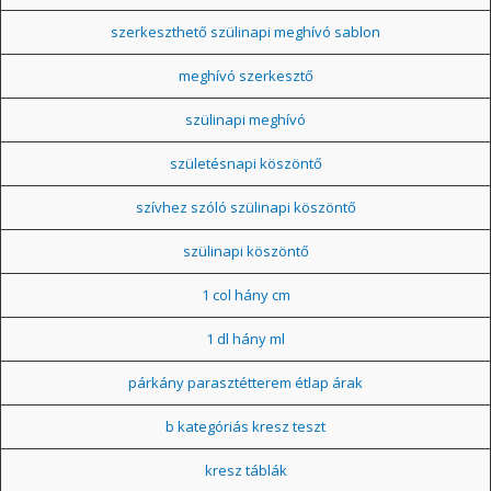
szerkeszthető szülinapi meghívó sablon
meghívó szerkesztő
szülinapi meghívó
születésnapi köszöntő
szívhez szóló szülinapi köszöntő
szülinapi köszöntő
1 col hány cm
1 dl hány ml
párkány parasztétterem étlap árak
b kategóriás kresz teszt
kresz táblák