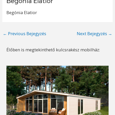
Begónia Elatior
Begónia Elatior
Post
←
Previous Bejegyzés
Next Bejegyzés
→
navigation
Élőben is megtekinthető kulcsrakész mobilház: