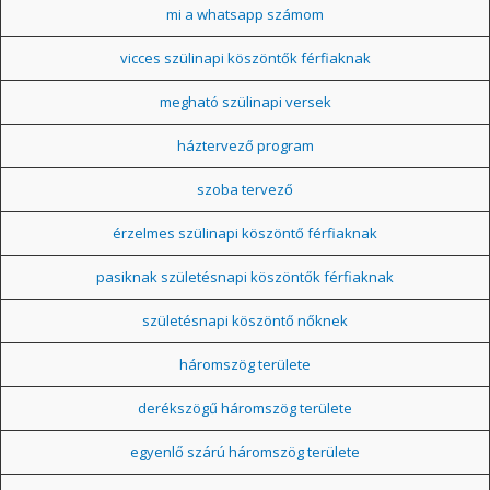
mi a whatsapp számom
vicces szülinapi köszöntők férfiaknak
megható szülinapi versek
háztervező program
szoba tervező
érzelmes szülinapi köszöntő férfiaknak
pasiknak születésnapi köszöntők férfiaknak
születésnapi köszöntő nőknek
háromszög területe
derékszögű háromszög területe
egyenlő szárú háromszög területe