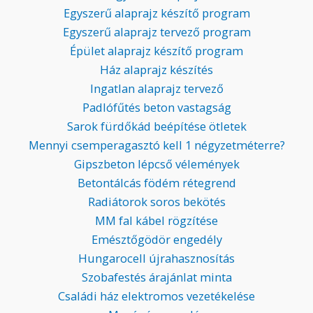
Egyszerű alaprajz készítő program
Egyszerű alaprajz tervező program
Épület alaprajz készítő program
Ház alaprajz készítés
Ingatlan alaprajz tervező
Padlófűtés beton vastagság
Sarok fürdőkád beépítése ötletek
Mennyi csemperagasztó kell 1 négyzetméterre?
Gipszbeton lépcső vélemények
Betontálcás födém rétegrend
Radiátorok soros bekötés
MM fal kábel rögzítése
Emésztőgödör engedély
Hungarocell újrahasznosítás
Szobafestés árajánlat minta
Családi ház elektromos vezetékelése