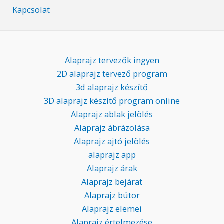
Kapcsolat
Alaprajz tervezők ingyen
2D alaprajz tervező program
3d alaprajz készítő
3D alaprajz készítő program online
Alaprajz ablak jelölés
Alaprajz ábrázolása
Alaprajz ajtó jelölés
alaprajz app
Alaprajz árak
Alaprajz bejárat
Alaprajz bútor
Alaprajz elemei
Alaprajz értelmezése