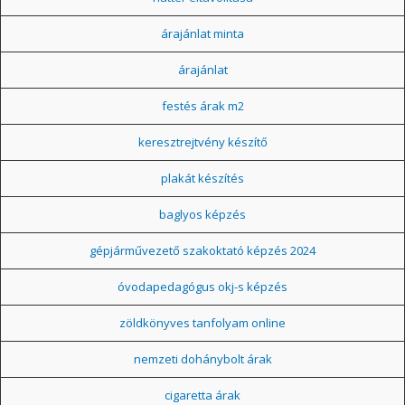
árajánlat minta
árajánlat
festés árak m2
keresztrejtvény készítő
plakát készítés
baglyos képzés
gépjárművezető szakoktató képzés 2024
óvodapedagógus okj-s képzés
zöldkönyves tanfolyam online
nemzeti dohánybolt árak
cigaretta árak