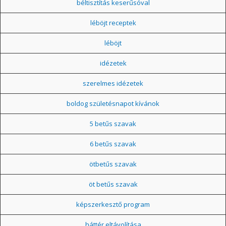
béltisztítás keserűsóval
léböjt receptek
léböjt
idézetek
szerelmes idézetek
boldog születésnapot kívánok
5 betűs szavak
6 betűs szavak
ötbetűs szavak
öt betűs szavak
képszerkesztő program
háttér eltávolítása