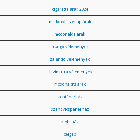
cigaretta árak 2024
mcdonald's étlap árak
mcdonalds árak
fruugo vélemények
zalando vélemények
clavin ultra vélemények
mcdonald's árak
konténerház
szendvicspanel ház
mobilház
célgép