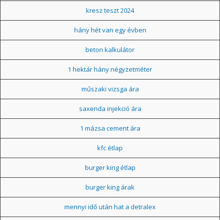
kresz teszt 2024
hány hét van egy évben
beton kalkulátor
1 hektár hány négyzetméter
műszaki vizsga ára
saxenda injekció ára
1 mázsa cement ára
kfc étlap
burger king étlap
burger king árak
mennyi idő után hat a detralex