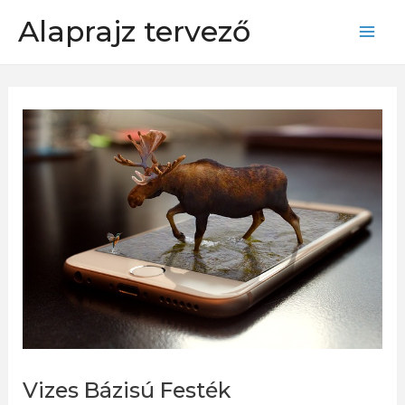
Skip
Alaprajz tervező
to
Mai
content
Men
Vizes Bázisú Festék