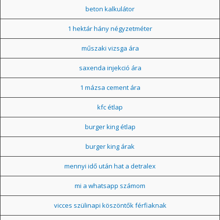
beton kalkulátor
1 hektár hány négyzetméter
műszaki vizsga ára
saxenda injekció ára
1 mázsa cement ára
kfc étlap
burger king étlap
burger king árak
mennyi idő után hat a detralex
mi a whatsapp számom
vicces szülinapi köszöntők férfiaknak