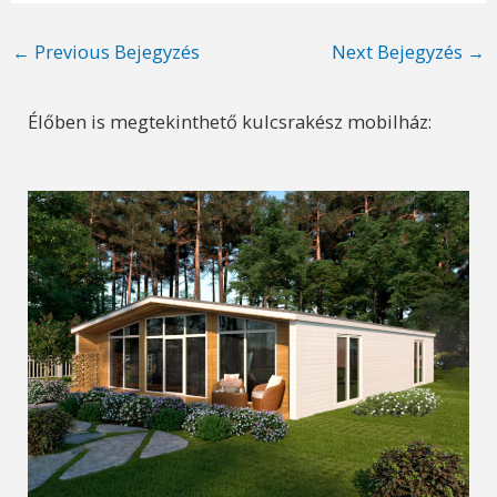
Post
←
Previous Bejegyzés
Next Bejegyzés
→
navigation
Élőben is megtekinthető kulcsrakész mobilház: