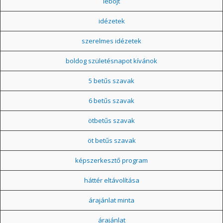
léböjt
idézetek
szerelmes idézetek
boldog születésnapot kívánok
5 betűs szavak
6 betűs szavak
ötbetűs szavak
öt betűs szavak
képszerkesztő program
háttér eltávolítása
árajánlat minta
árajánlat