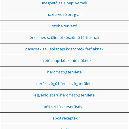
megható szülinapi versek
háztervező program
szoba tervező
érzelmes szülinapi köszöntő férfiaknak
pasiknak születésnapi köszöntők férfiaknak
születésnapi köszöntő nőknek
háromszög területe
derékszögű háromszög területe
egyenlő szárú háromszög területe
béltisztítás keserűsóval
léböjt receptek