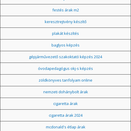
festés árak m2
keresztrejtvény készítő
plakát készítés
baglyos képzés
gépjárművezető szakoktató képzés 2024
óvodapedagógus okj-s képzés
zöldkönyves tanfolyam online
nemzeti dohánybolt árak
cigaretta árak
cigaretta árak 2024
mcdonald's étlap árak