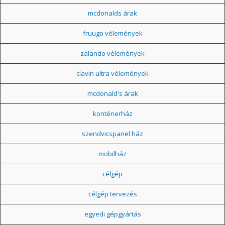
mcdonalds árak
fruugo vélemények
zalando vélemények
clavin ultra vélemények
mcdonald's árak
konténerház
szendvicspanel ház
mobilház
célgép
célgép tervezés
egyedi gépgyártás