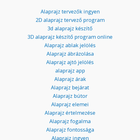
Alaprajz tervezők ingyen
2D alaprajz tervező program
3d alaprajz készítő
3D alaprajz készítő program online
Alaprajz ablak jelölés
Alaprajz ábrázolása
Alaprajz ajtó jelölés
alaprajz app
Alaprajz árak
Alaprajz bejárat
Alaprajz bútor
Alaprajz elemei
Alaprajz értelmezése
Alaprajz fogalma
Alaprajz fontossága
Alaprajz ingyen