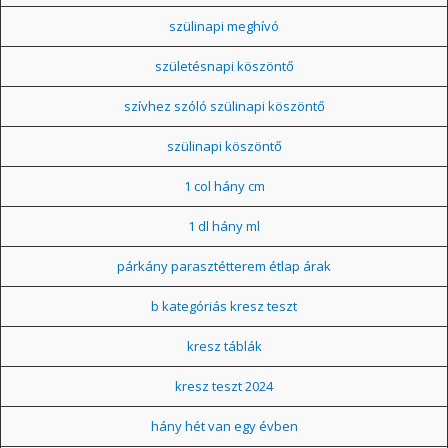
szülinapi meghívó
születésnapi köszöntő
szívhez szóló szülinapi köszöntő
szülinapi köszöntő
1 col hány cm
1 dl hány ml
párkány parasztétterem étlap árak
b kategóriás kresz teszt
kresz táblák
kresz teszt 2024
hány hét van egy évben