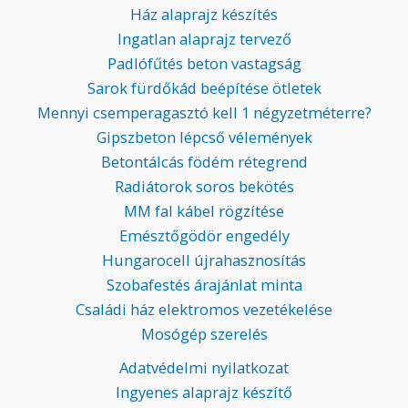
Ház alaprajz készítés
Ingatlan alaprajz tervező
Padlófűtés beton vastagság
Sarok fürdőkád beépítése ötletek
Mennyi csemperagasztó kell 1 négyzetméterre?
Gipszbeton lépcső vélemények
Betontálcás födém rétegrend
Radiátorok soros bekötés
MM fal kábel rögzítése
Emésztőgödör engedély
Hungarocell újrahasznosítás
Szobafestés árajánlat minta
Családi ház elektromos vezetékelése
Mosógép szerelés
Adatvédelmi nyilatkozat
Ingyenes alaprajz készítő