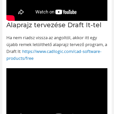
Alaprajz tervezése Draft It-tel
Ha nem riadsz vissza az angoltól, akkor itt egy
újabb remek letölthető alaprajz tervező program, a
Draft It:
https://www.cadlogic.com/cad-software-
products/free