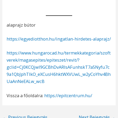
alaprajz bútor
https://egyediotthon.hu/ingatlan-hirdetes-alaprajz/
https://www.hungarocad.hu/termekkategoria/szoft
verek/magasepites/epiteszet/revit/?
gclid=Cj0KCQjwl9GCBhDvARIsAFunhskT7a5Nyfu7c
9a1QbJphTlkO_eXCusH6hktWXVUwL_w2yCoYhv4Bh
UaAnNeEALw_wcB
Vissza a főoldalra:
https://epitcentrum.hu/
Post
←
Previous Bejegyzés
Next Bejegyzés
→