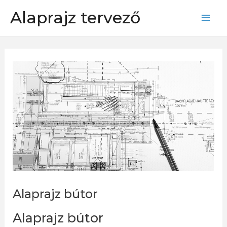
Skip
Alaprajz tervező
to
Mai
content
Men
Alaprajz bútor
Alaprajz bútor