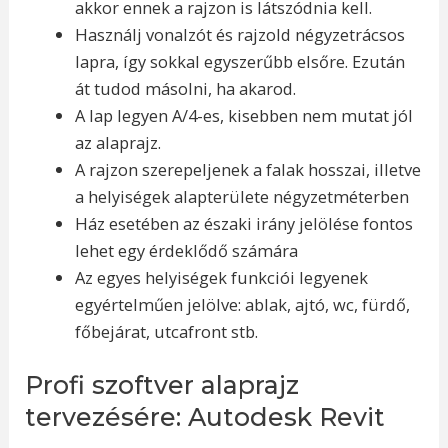
akkor ennek a rajzon is látszódnia kell.
Használj vonalzót és rajzold négyzetrácsos
lapra, így sokkal egyszerűbb elsőre. Ezután
át tudod másolni, ha akarod.
A lap legyen A/4-es, kisebben nem mutat jól
az alaprajz.
A rajzon szerepeljenek a falak hosszai, illetve
a helyiségek alapterülete négyzetméterben
Ház esetében az északi irány jelölése fontos
lehet egy érdeklődő számára
Az egyes helyiségek funkciói legyenek
egyértelműen jelölve: ablak, ajtó, wc, fürdő,
főbejárat, utcafront stb.
Profi szoftver alaprajz
tervezésére: Autodesk Revit