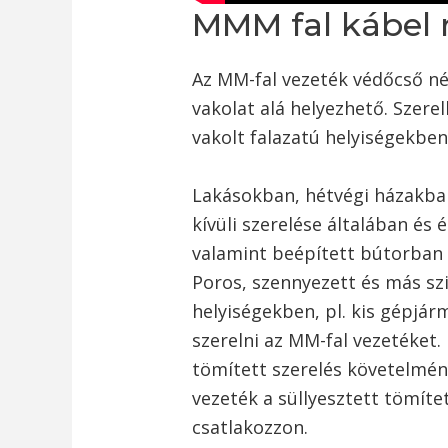
MMM fal kábel 
Az MM-fal vezeték védőcső nélk
vakolat alá helyezhető. Szere
vakolt falazatú helyiségekben
Lakásokban, hétvégi házakba
kívüli szerelése általában és 
valamint beépített bútorban i
Poros, szennyezett és más szi
helyiségekben, pl. kis gépjár
szerelni az MM-fal vezetéket
tömített szerelés követelmény
vezeték a süllyesztett tömíte
csatlakozzon.