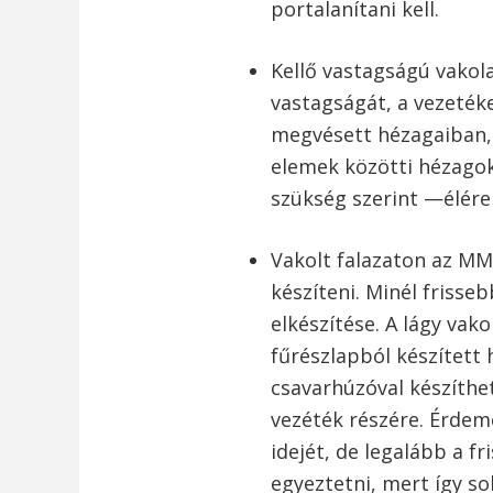
portalanítani kell.
Kellő vastagságú vakol
vastagságát, a vezetéke
megvésett hézagaiban, f
elemek közötti hézago
szükség szerint —élére 
Vakolt falazaton az MM-
készíteni. Minél frisse
elkészítése. A lágy vako
fűrészlapból készített 
csavarhúzóval készíth
vezéték részére. Érdeme
idejét, de legalább a f
egyeztetni, mert így s