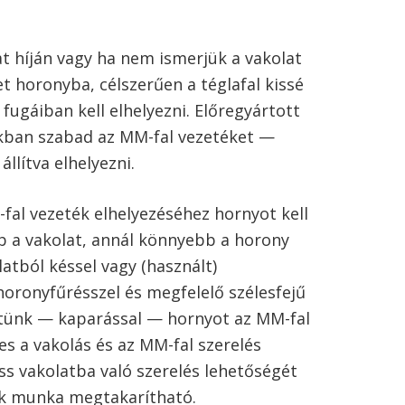
at híján vagy ha nem ismerjük a vakolat
t horonyba, célszerűen a téglafal kissé
ugáiban kell elhelyezni. Előregyártott
kban szabad az MM-fal vezetéket —
állítva elhelyezni.
fal vezeték elhelyezéséhez hornyot kell
bb a vakolat, annál könnyebb a horony
latból késsel vagy (használt)
horonyfűrésszel és megfelelő szélesfejű
etünk — kaparással — hornyot az MM-fal
s a vakolás és az MM-fal szerelés
riss vakolatba való szerelés lehetőségét
ok munka megtakarítható.