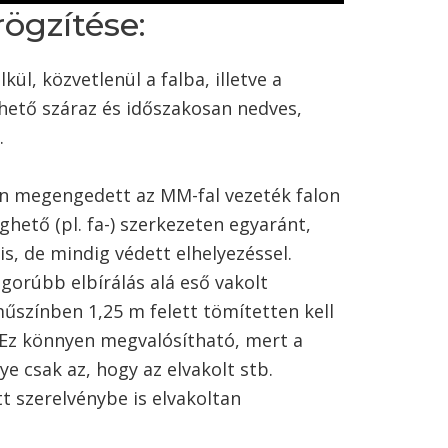
rögzítése:
ül, közvetlenül a falba, illetve a
lhető száraz és időszakosan nedves,
.
n megengedett az MM-fal vezeték falon
éghető (pl. fa-) szerkezeten egyaránt,
s, de mindig védett elhelyezéssel.
gorúbb elbírálás alá eső vakolt
műszínben 1,25 m felett tömítetten kell
. Ez könnyen megvalósítható, mert a
e csak az, hogy az elvakolt stb.
tt szerelvénybe is elvakoltan