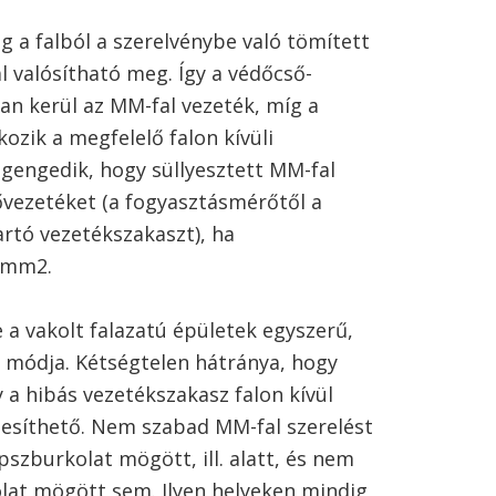
ig a falból a szerelvénybe való tömített
valósítható meg. Így a védőcső-
an kerül az MM-fal vezeték, míg a
ozik a megfelelő falon kívüli
egengedik, hogy süllyesztett MM-fal
ővezetéket (a fogyasztásmérőtől a
artó vezetékszakaszt), ha
 mm2.
 a vakolt falazatú épületek egyszerű,
si módja. Kétségtelen hátránya, hogy
y a hibás vezetékszakasz falon kívül
ttesíthető. Nem szabad MM-fal szerelést
pszburkolat mögött, ill. alatt, és nem
olat mögött sem. Ilyen helyeken mindig