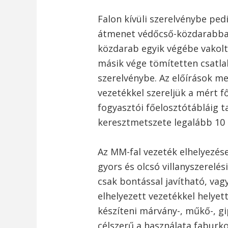
Falon kívüli szerelvénybe ped
átmenet védőcső-közdarabbal 
közdarab egyik végébe vakolt
másik vége tömítetten csatlak
szerelvénybe. Az előírások m
vezetékkel szereljük a mért f
fogyasztói főelosztótábláig t
keresztmetszete legalább 10
Az MM-fal vezeték elhelyezése
gyors és olcsó villanyszerelé
csak bontással javítható, vag
elhelyezett vezetékkel helye
készíteni márvány-, műkő-, gi
célszerű a használata faburk