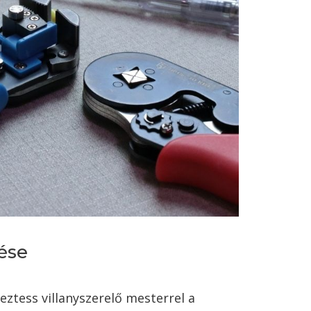
ése
ztess villanyszerelő mesterrel a