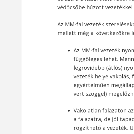
védőcsőbe húzott vezetékkel 
Az MM-fal vezeték szerelésekor
mellett még a következőkre l
Az MM-fal vezeték nyom
függőleges lehet. Men
legrövidebb (átlós) nyo
vezeték helye vakolás, 
egyértelműen megállapít
vert szöggel) megelőzh
Vakolatlan falazaton az
a falazatra, de jól tap
rögzíthető a vezeték. 