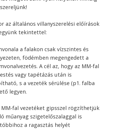
szereljünk!
 az általános villanyszerelési előírások
együnk tekintettel:
vonala a falakon csak vízszintes és
nyezeten, födémben megengedett a
mvonalvezetés. A cél az, hogy az MM-fal
festés vagy tapétázás után is
ható, s a vezeték sérülése (p1. falba
ető legyen.
 MM-fal vezetéket gipsszel rögzíthetjük
adó műanyag szigetelőszalaggal is
Utóbbihoz a ragasztás helyét