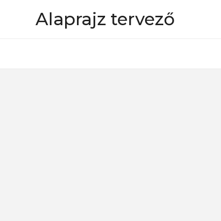
Skip
Alaprajz tervező
to
content