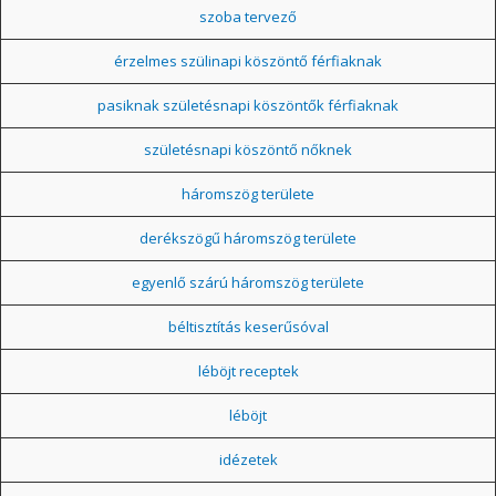
szoba tervező
érzelmes szülinapi köszöntő férfiaknak
pasiknak születésnapi köszöntők férfiaknak
születésnapi köszöntő nőknek
háromszög területe
derékszögű háromszög területe
egyenlő szárú háromszög területe
béltisztítás keserűsóval
léböjt receptek
léböjt
idézetek