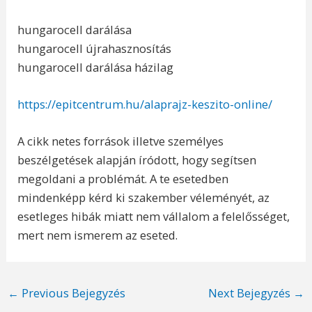
hungarocell darálása
hungarocell újrahasznosítás
hungarocell darálása házilag
https://epitcentrum.hu/alaprajz-keszito-online/
A cikk netes források illetve személyes
beszélgetések alapján íródott, hogy segítsen
megoldani a problémát. A te esetedben
mindenképp kérd ki szakember véleményét, az
esetleges hibák miatt nem vállalom a felelősséget,
mert nem ismerem az eseted.
Post
←
Previous Bejegyzés
Next Bejegyzés
→
navigation