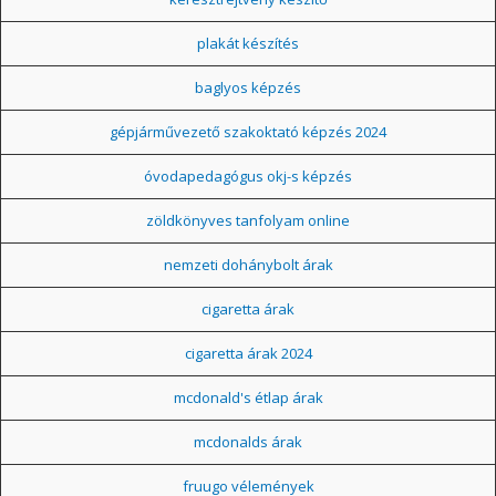
plakát készítés
baglyos képzés
gépjárművezető szakoktató képzés 2024
óvodapedagógus okj-s képzés
zöldkönyves tanfolyam online
nemzeti dohánybolt árak
cigaretta árak
cigaretta árak 2024
mcdonald's étlap árak
mcdonalds árak
fruugo vélemények