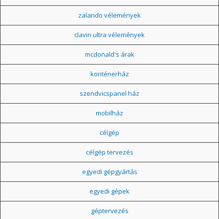
zalando vélemények
clavin ultra vélemények
mcdonald's árak
konténerház
szendvicspanel ház
mobilház
célgép
célgép tervezés
egyedi gépgyártás
egyedi gépek
géptervezés