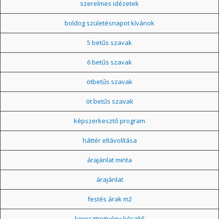
szerelmes idézetek
boldog születésnapot kívánok
5 betűs szavak
6 betűs szavak
ötbetűs szavak
öt betűs szavak
képszerkesztő program
háttér eltávolítása
árajánlat minta
árajánlat
festés árak m2
keresztrejtvény készítő