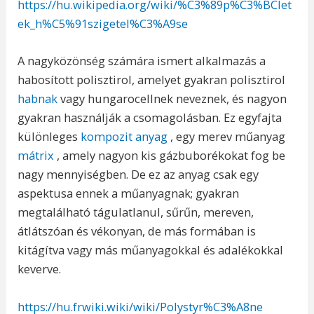
https://hu.wikipedia.org/wiki/%C3%89p%C3%BClet
ek_h%C5%91szigetel%C3%A9se
A nagyközönség számára ismert alkalmazás a
habosított polisztirol, amelyet gyakran polisztirol
habnak
vagy hungarocellnek neveznek, és nagyon
gyakran használják a csomagolásban. Ez egyfajta
különleges
kompozit anyag
, egy merev műanyag
mátrix
, amely nagyon kis gázbuborékokat fog be
nagy mennyiségben. De ez az anyag csak egy
aspektusa ennek a műanyagnak; gyakran
megtalálható tágulatlanul, sűrűn, mereven,
átlátszóan és vékonyan, de más formában is
kitágítva vagy más műanyagokkal és adalékokkal
keverve.
https://hu.frwiki.wiki/wiki/Polystyr%C3%A8ne