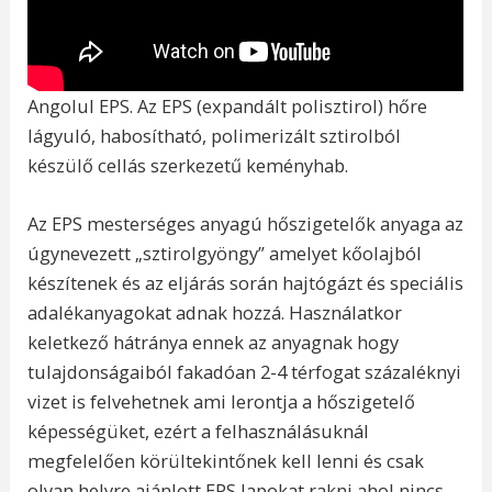
Angolul EPS. Az EPS (expandált polisztirol) hőre
lágyuló, habosítható, polimerizált sztirolból
készülő cellás szerkezetű keményhab.
Az EPS mesterséges anyagú hőszigetelők anyaga az
úgynevezett „sztirolgyöngy” amelyet kőolajból
készítenek és az eljárás során hajtógázt és speciális
adalékanyagokat adnak hozzá. Használatkor
keletkező hátránya ennek az anyagnak hogy
tulajdonságaiból fakadóan 2-4 térfogat százaléknyi
vizet is felvehetnek ami lerontja a hőszigetelő
képességüket, ezért a felhasználásuknál
megfelelően körültekintőnek kell lenni és csak
olyan helyre ajánlott EPS lapokat rakni ahol nincs