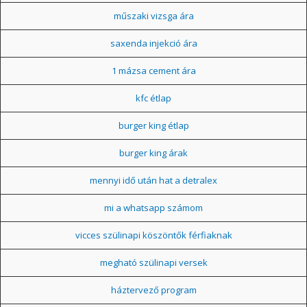
műszaki vizsga ára
saxenda injekció ára
1 mázsa cement ára
kfc étlap
burger king étlap
burger king árak
mennyi idő után hat a detralex
mi a whatsapp számom
vicces szülinapi köszöntők férfiaknak
megható szülinapi versek
háztervező program