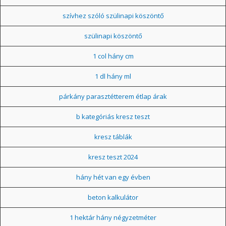
szívhez szóló szülinapi köszöntő
szülinapi köszöntő
1 col hány cm
1 dl hány ml
párkány parasztétterem étlap árak
b kategóriás kresz teszt
kresz táblák
kresz teszt 2024
hány hét van egy évben
beton kalkulátor
1 hektár hány négyzetméter