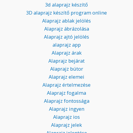
3d alaprajz készítő
3D alaprajz készítő program online
Alaprajz ablak jelölés
Alaprajz ábrázolása
Alaprajz ajtó jelölés
alaprajz app
Alaprajz árak
Alaprajz bejárat
Alaprajz bútor
Alaprajz elemei
Alaprajz értelmezése
Alaprajz fogalma
Alaprajz fontossága
Alaprajz ingyen
Alaprajz ios
Alaprajz jelek
Alaprajz jelentése