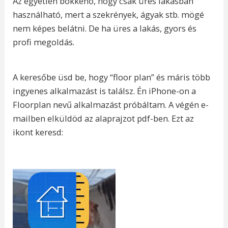
Az egyetlen bökkenő, hogy csak üres lakásban
használható, mert a szekrények, ágyak stb. mögé
nem képes belátni. De ha üres a lakás, gyors és
profi megoldás.
A keresőbe üsd be, hogy “floor plan” és máris több
ingyenes alkalmazást is találsz. Én iPhone-on a
Floorplan nevű alkalmazást próbáltam. A végén e-
mailben elküldöd az alaprajzot pdf-ben. Ezt az
ikont keresd: