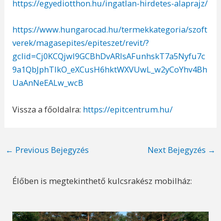
https://egyediotthon.hu/ingatlan-hirdetes-alaprajz/
https://www.hungarocad.hu/termekkategoria/szoft
verek/magasepites/epiteszet/revit/?
gclid=Cj0KCQjwl9GCBhDvARIsAFunhskT7a5Nyfu7c
9a1QbJphTlkO_eXCusH6hktWXVUwL_w2yCoYhv4Bh
UaAnNeEALw_wcB
Vissza a főoldalra:
https://epitcentrum.hu/
Post
←
Previous Bejegyzés
Next Bejegyzés
→
navigation
Élőben is megtekinthető kulcsrakész mobilház: