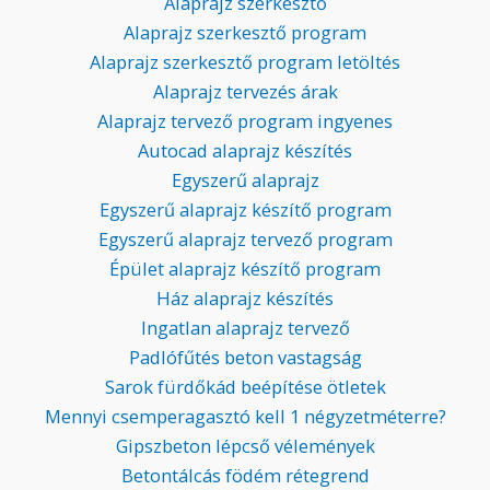
Alaprajz szerkesztő
Alaprajz szerkesztő program
Alaprajz szerkesztő program letöltés
Alaprajz tervezés árak
Alaprajz tervező program ingyenes
Autocad alaprajz készítés
Egyszerű alaprajz
Egyszerű alaprajz készítő program
Egyszerű alaprajz tervező program
Épület alaprajz készítő program
Ház alaprajz készítés
Ingatlan alaprajz tervező
Padlófűtés beton vastagság
Sarok fürdőkád beépítése ötletek
Mennyi csemperagasztó kell 1 négyzetméterre?
Gipszbeton lépcső vélemények
Betontálcás födém rétegrend