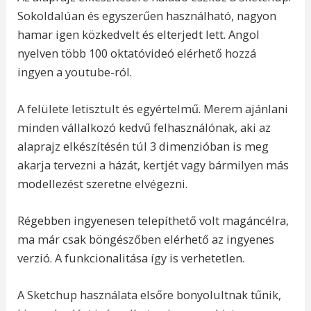
Sokoldalúan és egyszerűen használható, nagyon
hamar igen közkedvelt és elterjedt lett. Angol
nyelven több 100 oktatóvideó elérhető hozzá
ingyen a youtube-ról.
A felülete letisztult és egyértelmű. Merem ajánlani
minden vállalkozó kedvű felhasználónak, aki az
alaprajz elkészítésén túl 3 dimenzióban is meg
akarja tervezni a házát, kertjét vagy bármilyen más
modellezést szeretne elvégezni.
Régebben ingyenesen telepíthető volt magáncélra,
ma már csak böngészőben elérhető az ingyenes
verzió. A funkcionalitása így is verhetetlen.
A Sketchup használata elsőre bonyolultnak tűnik,