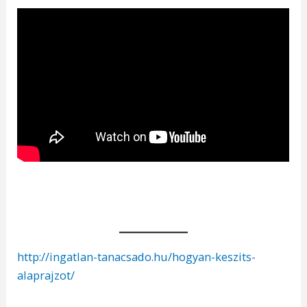
http://ingatlan-tanacsado.hu/hogyan-keszits-
alaprajzot/