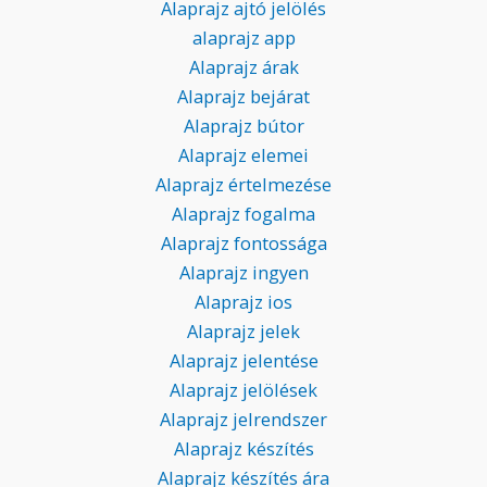
Alaprajz ajtó jelölés
alaprajz app
Alaprajz árak
Alaprajz bejárat
Alaprajz bútor
Alaprajz elemei
Alaprajz értelmezése
Alaprajz fogalma
Alaprajz fontossága
Alaprajz ingyen
Alaprajz ios
Alaprajz jelek
Alaprajz jelentése
Alaprajz jelölések
Alaprajz jelrendszer
Alaprajz készítés
Alaprajz készítés ára