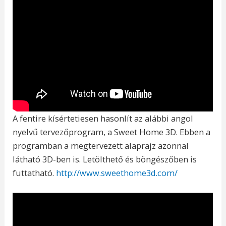
A fentire kísértetiesen hasonlít az alábbi angol
nyelvű tervezőprogram, a Sweet Home 3D. Ebben a
programban a megtervezett alaprajz azonnal
látható 3D-ben is. Letölthető és böngészőben is
futtatható.
http://www.sweethome3d.com/