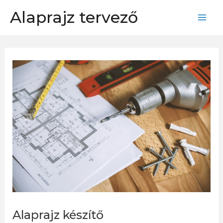
Skip
Alaprajz tervező
to
Mai
content
Men
Alaprajz készítő