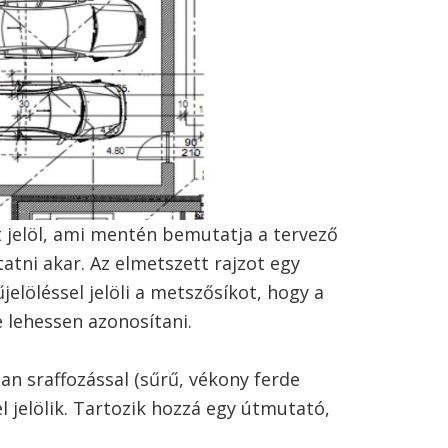
 jelöl, ami mentén bemutatja a tervező
tatni akar. Az elmetszett rajzot egy
elöléssel jelöli a metszősíkot, hogy a
 lehessen azonosítani.
ban sraffozással (sűrű, vékony ferde
l jelölik. Tartozik hozzá egy útmutató,