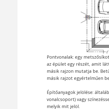
Pontvonalak: egy metszősíkot
az épület egy részét, amit lát
másik rajzon mutatja be. Betűj
másik rajzot egyértelműen be
Építőanyagok jelölése: általá
vonalcsoport) vagy színezésse
melyik mit jelöl.