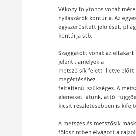
Vékony folytonos vonal: méret
nyílászárók kontúrja. Az egye
egyszerűsített jelölését, pl á
kontúrja stb.
Szaggatott vonal: az eltakart 
jelenti, amelyek a
metsző sík felett illetve előtt
megértéséhez
feltétlenül szükséges. A metsz
elemeket látunk, attól függő
kicsit részletesebben is kifej
A metszés és metszősík máské
földszintben elvágott a rajzo