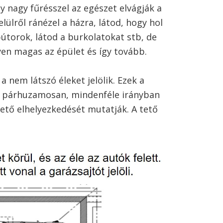
Egy nagy fűrésszel az egészet elvágják a
elülről ránézel a házra, látod, hogy hol
bútorok, látod a burkolatokat stb, de
yen magas az épület és így tovább.
 nem látszó éleket jelölik. Ezek a
, párhuzamosan, mindenféle irányban
 tető elhelyezkedését mutatják. A tető