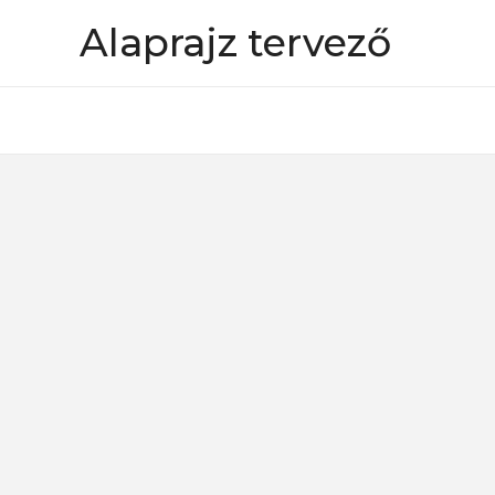
Skip
Alaprajz tervező
to
content