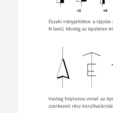
Északi irányjelölése: a tájolá
N betű. Mindig az épületen kív
Vastag folytonos vonal: az ép
szerkezeti rész körülhatárolá