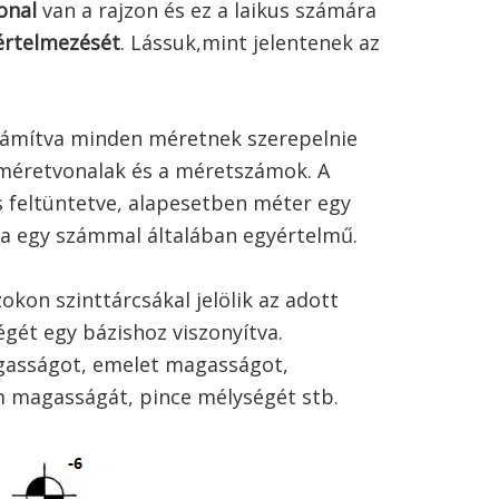
onal
van a rajzon és ez a laikus számára
értelmezését
. Lássuk,mint jelentenek az
számítva minden méretnek szerepelnie
k méretvonalak és a méretszámok. A
 feltüntetve, alapesetben méter egy
jza egy számmal általában egyértelmű.
okon szinttárcsákal jelölik az adott
ét egy bázishoz viszonyítva.
agasságot, emelet magasságot,
 magasságát, pince mélységét stb.