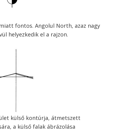
s miatt fontos. Angolul North, azaz nagy
ül helyezkedik el a rajzon.
ület külső kontúrja, átmetszett
sára, a külső falak ábrázolása