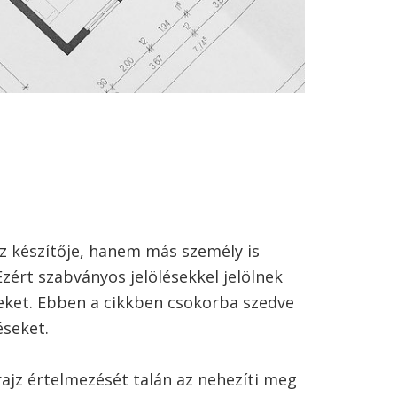
ajz készítője, hanem más személy is
Ezért szabványos jelölésekkel jelölnek
eket. Ebben a cikkben csokorba szedve
éseket.
prajz értelmezését talán az nehezíti meg