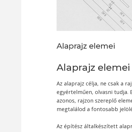
Alaprajz elemei
Alaprajz elemei
Az alaprajz célja, ne csak a r
egyértelműen, olvasni tudja. 
azonos, rajzon szereplő elem
megtalálod a fontosabb jelöl
Az építész általkészített ala