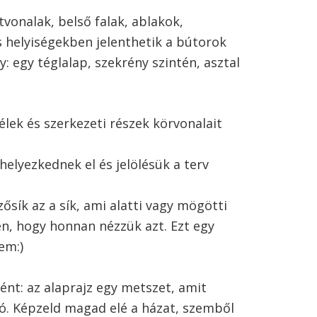
vonalak, belső falak, ablakok,
s helyiségekben jelenthetik a bútorok
gy: egy téglalap, szekrény szintén, asztal
élek és szerkezeti részek körvonalait
 helyezkednek el és jelölésük a terv
ősík az a sík, ami alatti vagy mögötti
en, hogy honnan nézzük azt. Ezt egy
tem:)
nt: az alaprajz egy metszet, amit
ló. Képzeld magad elé a házat, szemből