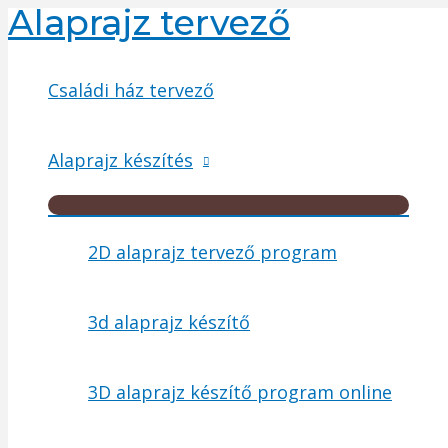
Alaprajz tervező
Skip
to
content
Családi ház tervező
Alaprajz készítés
Menu
Toggle
2D alaprajz tervező program
3d alaprajz készítő
3D alaprajz készítő program online