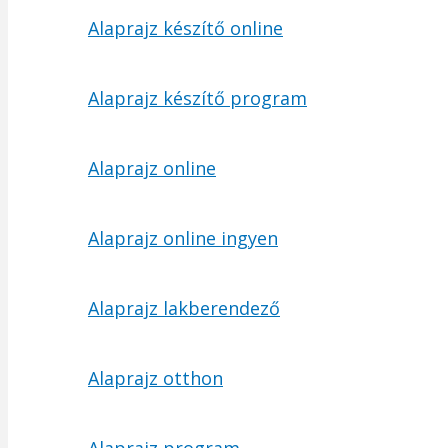
Alaprajz készítő online
Alaprajz készítő program
Alaprajz online
Alaprajz online ingyen
Alaprajz lakberendező
Alaprajz otthon