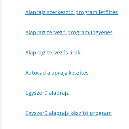
Alaprajz szerkesztő program letöltés
Alaprajz tervező program ingyenes
Alaprajz tervezés árak
Autocad alaprajz készítés
Egyszerű alaprajz
Egyszerű alaprajz készítő program