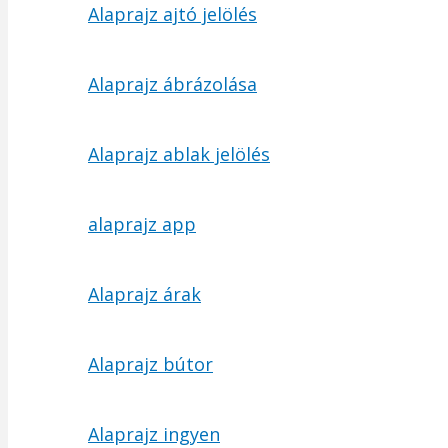
Alaprajz ajtó jelölés
Alaprajz ábrázolása
Alaprajz ablak jelölés
alaprajz app
Alaprajz árak
Alaprajz bútor
Alaprajz ingyen