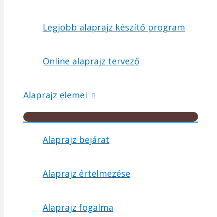
Legjobb alaprajz készítő program
Online alaprajz tervező
Alaprajz elemei
Menu
Toggle
Alaprajz bejárat
Alaprajz értelmezése
Alaprajz fogalma