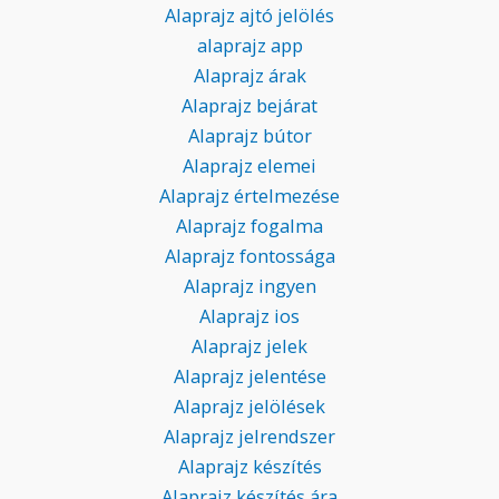
Alaprajz ajtó jelölés
alaprajz app
Alaprajz árak
Alaprajz bejárat
Alaprajz bútor
Alaprajz elemei
Alaprajz értelmezése
Alaprajz fogalma
Alaprajz fontossága
Alaprajz ingyen
Alaprajz ios
Alaprajz jelek
Alaprajz jelentése
Alaprajz jelölések
Alaprajz jelrendszer
Alaprajz készítés
Alaprajz készítés ára