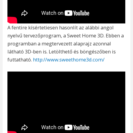
A fentire kísértetiesen hasonlít az alábbi angol
nyelvű tervezőprogram, a Sweet Home 3D. Ebben a
programban a megtervezett alaprajz azonnal
látható 3D-ben is. Letölthető és böngészőben is
futtatható.
http://www.sweethome3d.com/