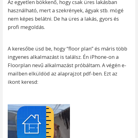
Az egyetlen bökkenő, hogy csak üres lakásban
használható, mert a szekrények, ágyak stb. mögé
nem képes belátni. De ha üres a lakás, gyors és
profi megoldás.
A keresőbe üsd be, hogy “floor plan” és máris több
ingyenes alkalmazást is találsz. Én iPhone-on a
Floorplan nevű alkalmazást próbáltam. A végén e-
mailben elküldöd az alaprajzot pdf-ben. Ezt az
ikont keresd: