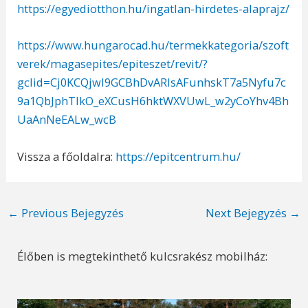
https://egyediotthon.hu/ingatlan-hirdetes-alaprajz/
https://www.hungarocad.hu/termekkategoria/szoft
verek/magasepites/epiteszet/revit/?
gclid=Cj0KCQjwl9GCBhDvARIsAFunhskT7a5Nyfu7c
9a1QbJphTlkO_eXCusH6hktWXVUwL_w2yCoYhv4Bh
UaAnNeEALw_wcB
Vissza a főoldalra:
https://epitcentrum.hu/
Post
←
Previous Bejegyzés
Next Bejegyzés
→
navigation
Élőben is megtekinthető kulcsrakész mobilház: