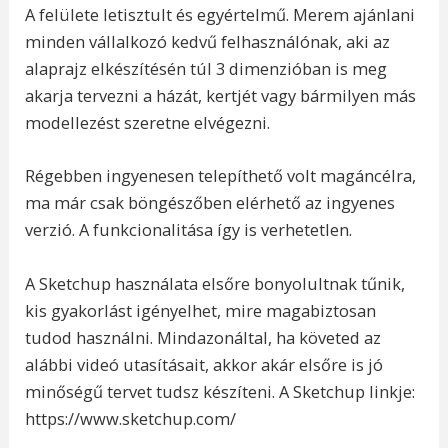
A felülete letisztult és egyértelmű. Merem ajánlani
minden vállalkozó kedvű felhasználónak, aki az
alaprajz elkészítésén túl 3 dimenzióban is meg
akarja tervezni a házát, kertjét vagy bármilyen más
modellezést szeretne elvégezni.
Régebben ingyenesen telepíthető volt magáncélra,
ma már csak böngészőben elérhető az ingyenes
verzió. A funkcionalitása így is verhetetlen.
A Sketchup használata elsőre bonyolultnak tűnik,
kis gyakorlást igényelhet, mire magabiztosan
tudod használni. Mindazonáltal, ha követed az
alábbi videó utasításait, akkor akár elsőre is jó
minőségű tervet tudsz készíteni. A Sketchup linkje:
https://www.sketchup.com/