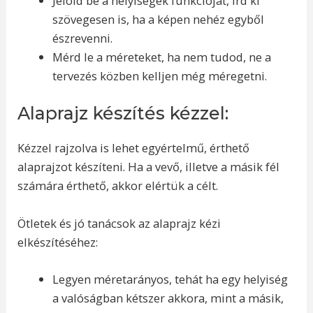
Jelöld be a helyiségek funkcióját, írd ki
szövegesen is, ha a képen nehéz egyből
észrevenni.
Mérd le a méreteket, ha nem tudod, ne a
tervezés közben kelljen még méregetni.
Alaprajz készítés kézzel:
Kézzel rajzolva is lehet egyértelmű, érthető
alaprajzot készíteni. Ha a vevő, illetve a másik fél
számára érthető, akkor elértük a célt.
Ötletek és jó tanácsok az alaprajz kézi
elkészítéséhez:
Legyen méretarányos, tehát ha egy helyiség
a valóságban kétszer akkora, mint a másik,