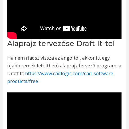
Alaprajz tervezése Draft It-tel
Ha nem riadsz vissza az angoltól, akkor itt egy
újabb remek letölthető alaprajz tervező program, a
Draft It:
https://www.cadlogic.com/cad-software-
products/free