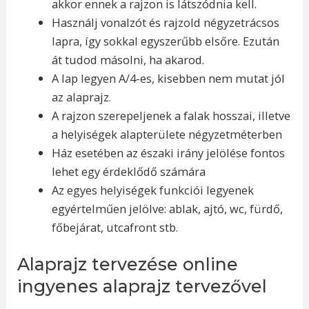
akkor ennek a rajzon is látszódnia kell.
Használj vonalzót és rajzold négyzetrácsos
lapra, így sokkal egyszerűbb elsőre. Ezután
át tudod másolni, ha akarod.
A lap legyen A/4-es, kisebben nem mutat jól
az alaprajz.
A rajzon szerepeljenek a falak hosszai, illetve
a helyiségek alapterülete négyzetméterben
Ház esetében az északi irány jelölése fontos
lehet egy érdeklődő számára
Az egyes helyiségek funkciói legyenek
egyértelműen jelölve: ablak, ajtó, wc, fürdő,
főbejárat, utcafront stb.
Alaprajz tervezése online
ingyenes alaprajz tervezővel