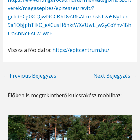
verek/magasepites/epiteszet/revit/?
gclid=Cj0KCQjwl9GCBhDvARIsAFunhskT7a5Nyfu7c
9a1QbJphTlkO_eXCusH6hktWXVUwL_w2yCoYhv4Bh
UaAnNeEALw_wcB
Vissza a főoldalra:
https://epitcentrum.hu/
Post
←
Previous Bejegyzés
Next Bejegyzés
→
navigation
Élőben is megtekinthető kulcsrakész mobilház: