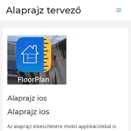
Skip
Alaprajz tervező
to
Mai
content
Men
Alaprajz ios
Alaprajz ios
Az alaprajz elkészítésére mobil applikációkkal is