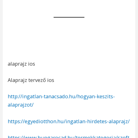
alaprajz ios
Alaprajz tervező ios
http://ingatlan-tanacsado.hu/hogyan-keszits-
alaprajzot/
https://egyediotthon.hu/ingatlan-hirdetes-alaprajz/
https://www.hungarocad.hu/termekkategoria/szoft