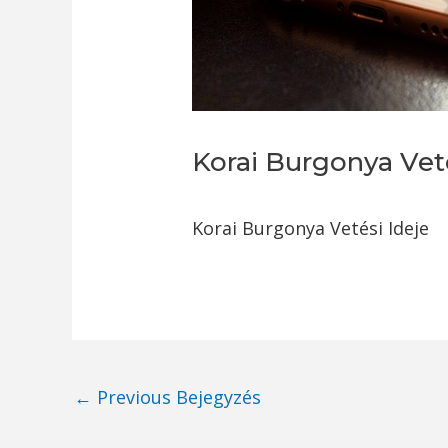
Korai Burgonya Veté
Korai Burgonya Vetési Ideje
Post
←
Previous Bejegyzés
navigation