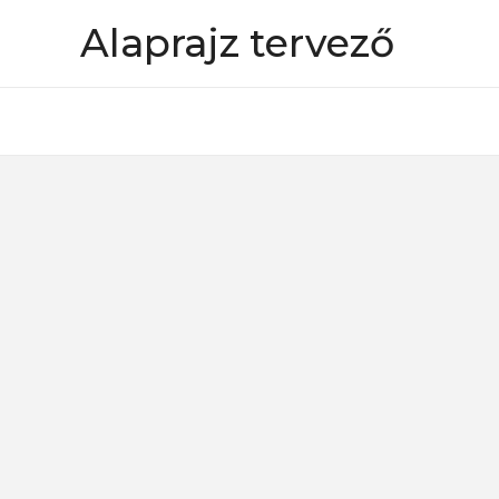
Skip
Alaprajz tervező
to
content