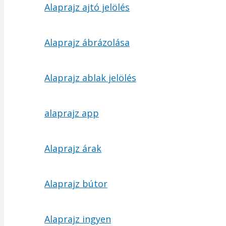
Alaprajz ajtó jelölés
Alaprajz ábrázolása
Alaprajz ablak jelölés
alaprajz app
Alaprajz árak
Alaprajz bútor
Alaprajz ingyen