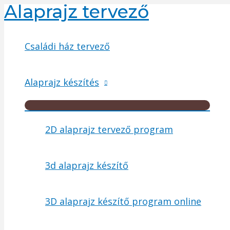
Alaprajz tervező
Skip
to
content
Családi ház tervező
Alaprajz készítés
Menu
Toggle
2D alaprajz tervező program
3d alaprajz készítő
3D alaprajz készítő program online