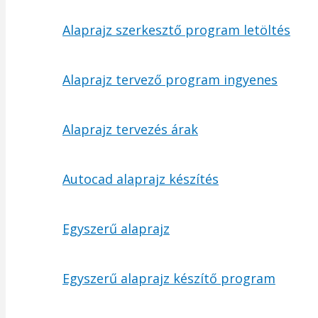
Alaprajz szerkesztő program letöltés
Alaprajz tervező program ingyenes
Alaprajz tervezés árak
Autocad alaprajz készítés
Egyszerű alaprajz
Egyszerű alaprajz készítő program