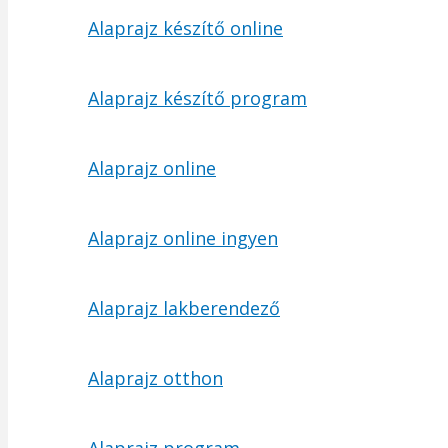
Alaprajz készítő online
Alaprajz készítő program
Alaprajz online
Alaprajz online ingyen
Alaprajz lakberendező
Alaprajz otthon