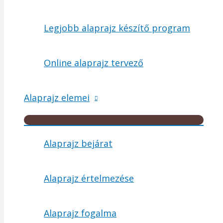
Legjobb alaprajz készítő program
Online alaprajz tervező
Alaprajz elemei
Menu
Toggle
Alaprajz bejárat
Alaprajz értelmezése
Alaprajz fogalma