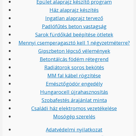
Épület alaprajz készítő program
Ház alaprajz készítés
Ingatlan alaprajz tervező
Padlófűtés beton vastagság
Sarok fürdőkád beépítése ötletek
Mennyi csemperagasztó kell 1 négyzetméterre?
Gipszbeton lépcső vélemények
Betontálcás födém rétegrend
Radiátorok soros bekötés
MM fal kábel rögzítése
Emésztőgödör engedély
Hungarocell újrahasznosítás
Szobafestés árajánlat minta
Családi ház elektromos vezetékelése
Mosógép szerelés
Adatvédelmi nyilatkozat