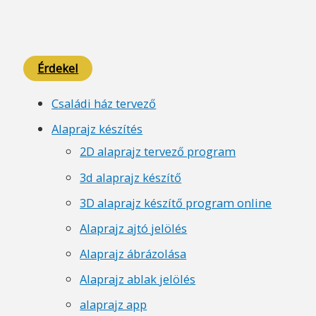
Érdekel
Családi ház tervező
Alaprajz készítés
2D alaprajz tervező program
3d alaprajz készítő
3D alaprajz készítő program online
Alaprajz ajtó jelölés
Alaprajz ábrázolása
Alaprajz ablak jelölés
alaprajz app