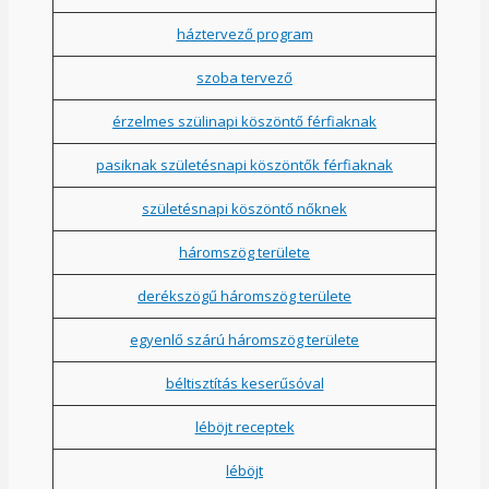
háztervező program
szoba tervező
érzelmes szülinapi köszöntő férfiaknak
pasiknak születésnapi köszöntők férfiaknak
születésnapi köszöntő nőknek
háromszög területe
derékszögű háromszög területe
egyenlő szárú háromszög területe
béltisztítás keserűsóval
léböjt receptek
léböjt