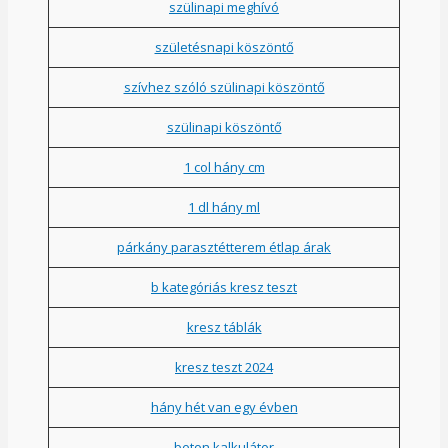
szülinapi meghívó
születésnapi köszöntő
szívhez szóló szülinapi köszöntő
szülinapi köszöntő
1 col hány cm
1 dl hány ml
párkány parasztétterem étlap árak
b kategóriás kresz teszt
kresz táblák
kresz teszt 2024
hány hét van egy évben
beton kalkulátor