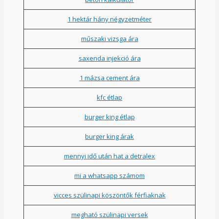
1 hektár hány négyzetméter
műszaki vizsga ára
saxenda injekció ára
1 mázsa cement ára
kfc étlap
burger king étlap
burger king árak
mennyi idő után hat a detralex
mi a whatsapp számom
vicces szülinapi köszöntők férfiaknak
megható szülinapi versek