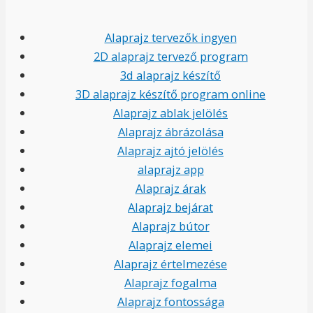
Alaprajz tervezők ingyen
2D alaprajz tervező program
3d alaprajz készítő
3D alaprajz készítő program online
Alaprajz ablak jelölés
Alaprajz ábrázolása
Alaprajz ajtó jelölés
alaprajz app
Alaprajz árak
Alaprajz bejárat
Alaprajz bútor
Alaprajz elemei
Alaprajz értelmezése
Alaprajz fogalma
Alaprajz fontossága