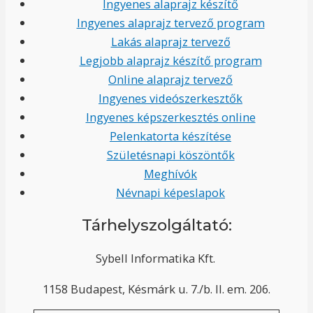
Ingyenes alaprajz készítő
Ingyenes alaprajz tervező program
Lakás alaprajz tervező
Legjobb alaprajz készítő program
Online alaprajz tervező
Ingyenes videószerkesztők
Ingyenes képszerkesztés online
Pelenkatorta készítése
Születésnapi köszöntők
Meghívók
Névnapi képeslapok
Tárhelyszolgáltató:
Sybell Informatika Kft.
1158 Budapest, Késmárk u. 7./b. II. em. 206.