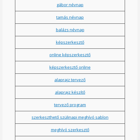
gábor névnap
tamás névnap
balázs névnap
képszerkesztő
online képszerkesztő
képszerkesztő online
alaprajz tervező
alaprajz készítő
tervező program
szerkeszthető szülinapi meghívó sablon
meghívó szerkesztő