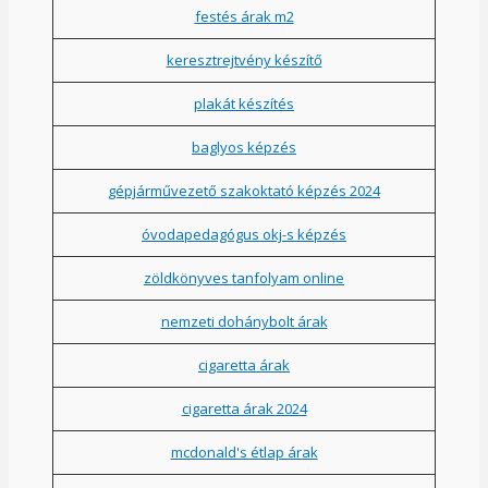
festés árak m2
keresztrejtvény készítő
plakát készítés
baglyos képzés
gépjárművezető szakoktató képzés 2024
óvodapedagógus okj-s képzés
zöldkönyves tanfolyam online
nemzeti dohánybolt árak
cigaretta árak
cigaretta árak 2024
mcdonald's étlap árak