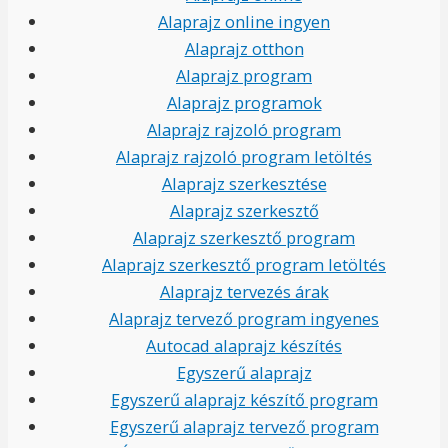
Alaprajz online ingyen
Alaprajz otthon
Alaprajz program
Alaprajz programok
Alaprajz rajzoló program
Alaprajz rajzoló program letöltés
Alaprajz szerkesztése
Alaprajz szerkesztő
Alaprajz szerkesztő program
Alaprajz szerkesztő program letöltés
Alaprajz tervezés árak
Alaprajz tervező program ingyenes
Autocad alaprajz készítés
Egyszerű alaprajz
Egyszerű alaprajz készítő program
Egyszerű alaprajz tervező program