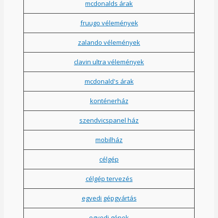
mcdonalds árak
fruugo vélemények
zalando vélemények
clavin ultra vélemények
mcdonald's árak
konténerház
szendvicspanel ház
mobilház
célgép
célgép tervezés
egyedi gépgyártás
egyedi gépek