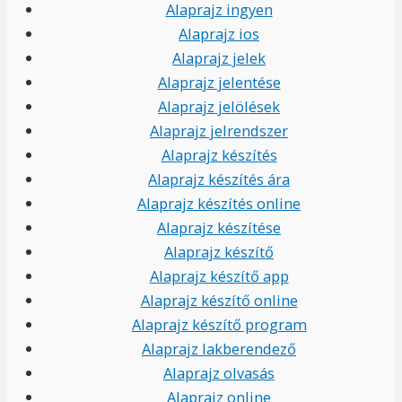
Alaprajz ingyen
Alaprajz ios
Alaprajz jelek
Alaprajz jelentése
Alaprajz jelölések
Alaprajz jelrendszer
Alaprajz készítés
Alaprajz készítés ára
Alaprajz készítés online
Alaprajz készítése
Alaprajz készítő
Alaprajz készítő app
Alaprajz készítő online
Alaprajz készítő program
Alaprajz lakberendező
Alaprajz olvasás
Alaprajz online