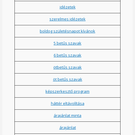
idézetek
szerelmes idézetek
boldog születésnapot kívánok
5 betűs szavak
6 betűs szavak
ötbetűs szavak
öt betűs szavak
képszerkesztő program
háttér eltávolítása
árajánlat minta
árajánlat