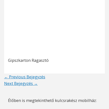
Gipszkarton Ragasztó
Post
←
Previous Bejegyzés
navigation
Next Bejegyzés
→
Élőben is megtekinthető kulcsrakész mobilház: