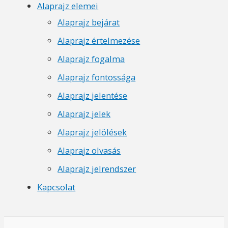
Alaprajz elemei
Alaprajz bejárat
Alaprajz értelmezése
Alaprajz fogalma
Alaprajz fontossága
Alaprajz jelentése
Alaprajz jelek
Alaprajz jelölések
Alaprajz olvasás
Alaprajz jelrendszer
Kapcsolat