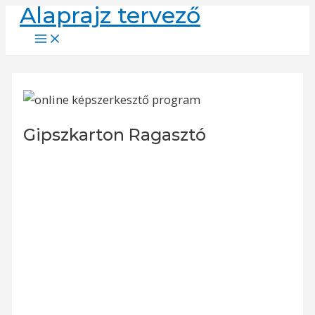
Alaprajz tervező
Skip
to
Main
Menu
content
Gipszkarton Ragasztó