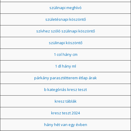
szülinapi meghívó
születésnapi köszöntő
szívhez szóló szülinapi köszöntő
szülinapi köszöntő
1 col hány cm
1 dl hány ml
párkány parasztétterem étlap árak
b kategóriás kresz teszt
kresz táblák
kresz teszt 2024
hány hét van egy évben