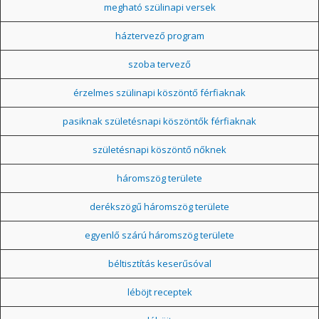
megható szülinapi versek
háztervező program
szoba tervező
érzelmes szülinapi köszöntő férfiaknak
pasiknak születésnapi köszöntők férfiaknak
születésnapi köszöntő nőknek
háromszög területe
derékszögű háromszög területe
egyenlő szárú háromszög területe
béltisztítás keserűsóval
léböjt receptek