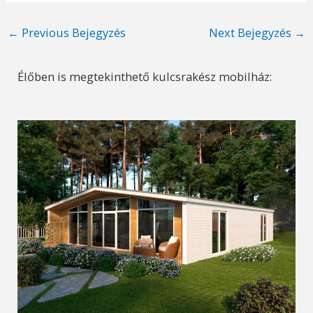
Post
←
Previous Bejegyzés
Next Bejegyzés
→
navigation
Élőben is megtekinthető kulcsrakész mobilház: