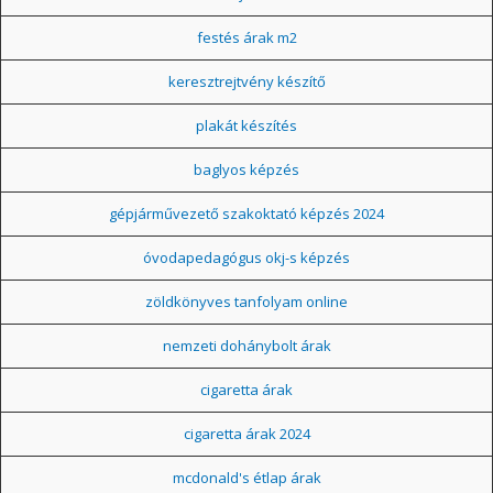
festés árak m2
keresztrejtvény készítő
plakát készítés
baglyos képzés
gépjárművezető szakoktató képzés 2024
óvodapedagógus okj-s képzés
zöldkönyves tanfolyam online
nemzeti dohánybolt árak
cigaretta árak
cigaretta árak 2024
mcdonald's étlap árak