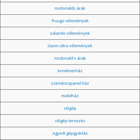
mcdonalds árak
fruugo vélemények
zalando vélemények
clavin ultra vélemények
mcdonald's árak
konténerház
szendvicspanel ház
mobilház
célgép
célgép tervezés
egyedi gépgyártás