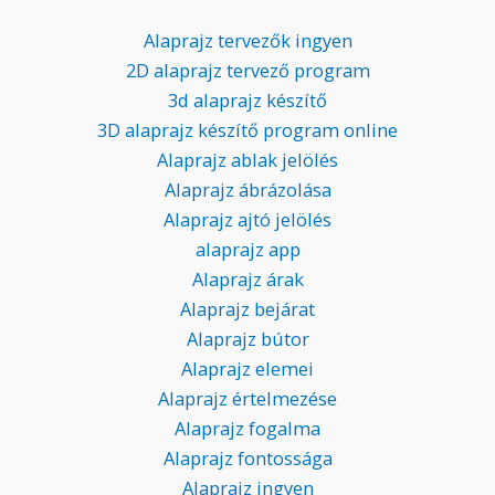
Alaprajz tervezők ingyen
2D alaprajz tervező program
3d alaprajz készítő
3D alaprajz készítő program online
Alaprajz ablak jelölés
Alaprajz ábrázolása
Alaprajz ajtó jelölés
alaprajz app
Alaprajz árak
Alaprajz bejárat
Alaprajz bútor
Alaprajz elemei
Alaprajz értelmezése
Alaprajz fogalma
Alaprajz fontossága
Alaprajz ingyen