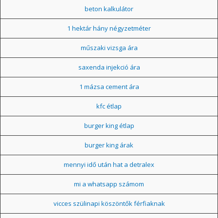
beton kalkulátor
1 hektár hány négyzetméter
műszaki vizsga ára
saxenda injekció ára
1 mázsa cement ára
kfc étlap
burger king étlap
burger king árak
mennyi idő után hat a detralex
mi a whatsapp számom
vicces szülinapi köszöntők férfiaknak