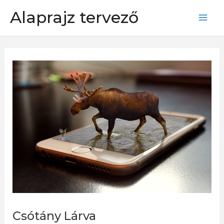
Skip
Alaprajz tervező
to
Mai
content
Men
Csótány Lárva