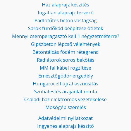
Ház alaprajz készítés
Ingatlan alaprajz tervező
Padlófűtés beton vastagság
Sarok fürdőkád beépítése ötletek
Mennyi csemperagasztó kell 1 négyzetméterre?
Gipszbeton lépcső vélemények
Betontálcás födém rétegrend
Radiátorok soros bekötés
MM fal kábel rögzítése
Emésztőgödör engedély
Hungarocell újrahasznosítás
Szobafestés árajánlat minta
Családi ház elektromos vezetékelése
Mosógép szerelés
Adatvédelmi nyilatkozat
Ingyenes alaprajz készítő