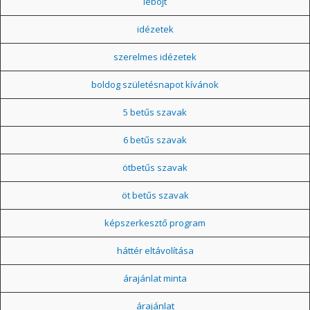
léböjt
idézetek
szerelmes idézetek
boldog születésnapot kívánok
5 betűs szavak
6 betűs szavak
ötbetűs szavak
öt betűs szavak
képszerkesztő program
háttér eltávolítása
árajánlat minta
árajánlat