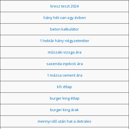
kresz teszt 2024
hány hét van egy évben
beton kalkulátor
1 hektár hány négyzetméter
műszaki vizsga ára
saxenda injekció ára
1 mázsa cement ára
kfc étlap
burger king étlap
burger king árak
mennyi idő után hat a detralex