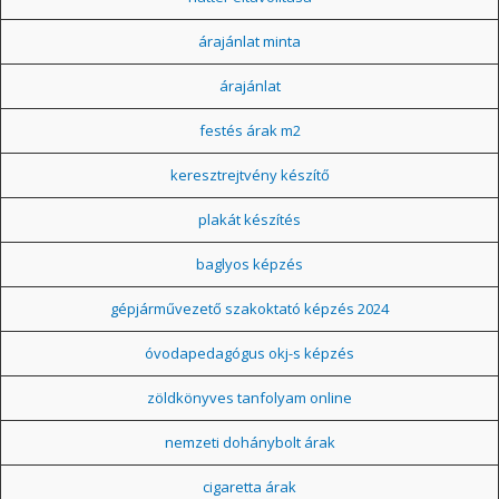
árajánlat minta
árajánlat
festés árak m2
keresztrejtvény készítő
plakát készítés
baglyos képzés
gépjárművezető szakoktató képzés 2024
óvodapedagógus okj-s képzés
zöldkönyves tanfolyam online
nemzeti dohánybolt árak
cigaretta árak