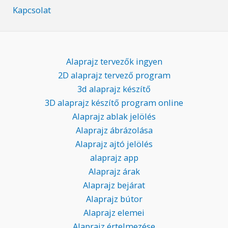
Kapcsolat
Alaprajz tervezők ingyen
2D alaprajz tervező program
3d alaprajz készítő
3D alaprajz készítő program online
Alaprajz ablak jelölés
Alaprajz ábrázolása
Alaprajz ajtó jelölés
alaprajz app
Alaprajz árak
Alaprajz bejárat
Alaprajz bútor
Alaprajz elemei
Alaprajz értelmezése