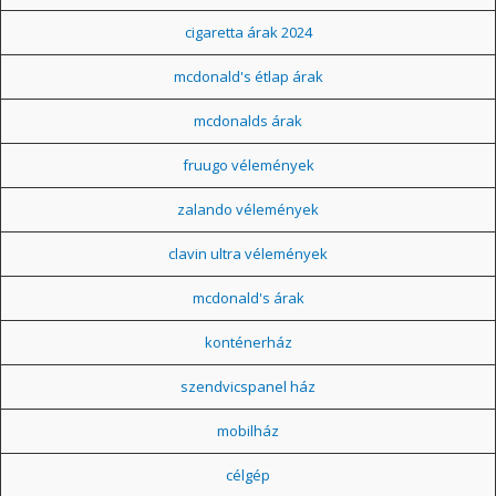
cigaretta árak 2024
mcdonald's étlap árak
mcdonalds árak
fruugo vélemények
zalando vélemények
clavin ultra vélemények
mcdonald's árak
konténerház
szendvicspanel ház
mobilház
célgép