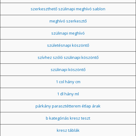
szerkeszthető szülinapi meghívó sablon
meghívó szerkesztő
szülinapi meghívó
születésnapi köszöntő
szívhez szóló szülinapi köszöntő
szülinapi köszöntő
1 col hány cm
1 dl hány ml
párkány parasztétterem étlap árak
b kategóriás kresz teszt
kresz táblák