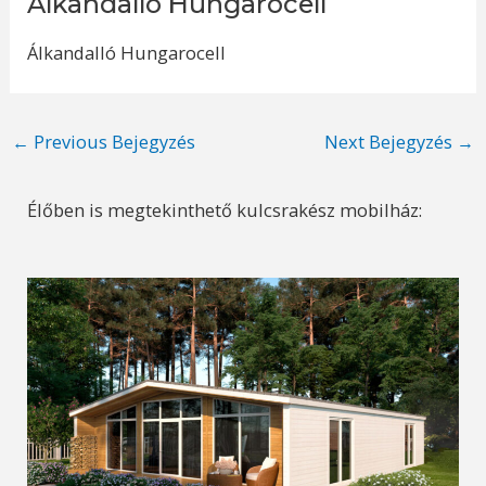
Álkandalló Hungarocell
Álkandalló Hungarocell
Post
←
Previous Bejegyzés
Next Bejegyzés
→
navigation
Élőben is megtekinthető kulcsrakész mobilház: