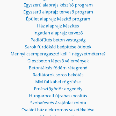
Egyszerű alaprajz készítő program
Egyszerű alaprajz tervező program
Épület alaprajz készítő program
Ház alaprajz készítés
Ingatlan alaprajz tervező
Padlófűtés beton vastagság
Sarok fürdőkád beépítése ötletek
Mennyi csemperagasztó kell 1 négyzetméterre?
Gipszbeton lépcső vélemények
Betontálcás födém rétegrend
Radiátorok soros bekötés
MM fal kábel rögzítése
Emésztőgödör engedély
Hungarocell újrahasznosítás
Szobafestés árajánlat minta
Családi ház elektromos vezetékelése