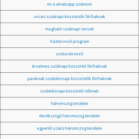
mi a whatsapp számom
vicces szülinapi köszöntők férfiaknak
megható szülinapi versek
háztervező program
szoba tervező
érzelmes szülinapi köszöntő férfiaknak
pasiknak születésnapi köszöntők férfiaknak
születésnapi köszöntő nőknek
háromszög területe
derékszögű háromszög területe
egyenlő szárú háromszög területe