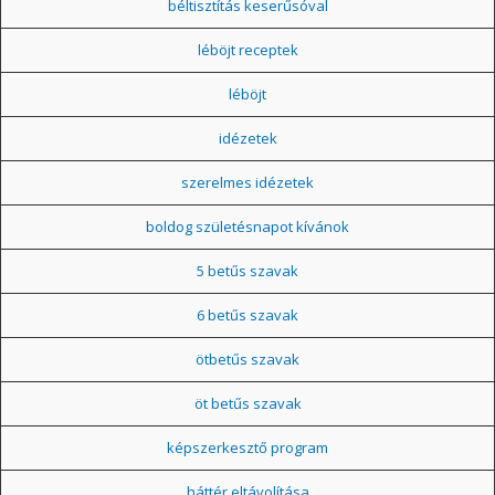
béltisztítás keserűsóval
léböjt receptek
léböjt
idézetek
szerelmes idézetek
boldog születésnapot kívánok
5 betűs szavak
6 betűs szavak
ötbetűs szavak
öt betűs szavak
képszerkesztő program
háttér eltávolítása