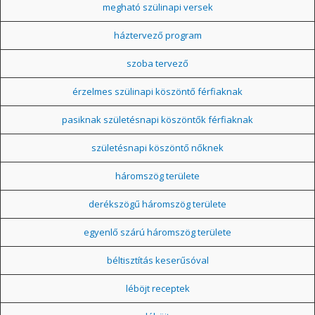
megható szülinapi versek
háztervező program
szoba tervező
érzelmes szülinapi köszöntő férfiaknak
pasiknak születésnapi köszöntők férfiaknak
születésnapi köszöntő nőknek
háromszög területe
derékszögű háromszög területe
egyenlő szárú háromszög területe
béltisztítás keserűsóval
léböjt receptek