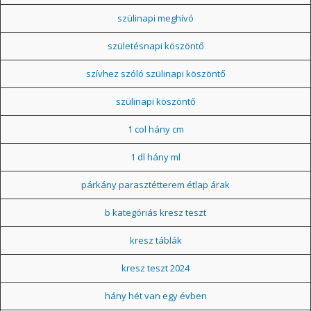
szülinapi meghívó
születésnapi köszöntő
szívhez szóló szülinapi köszöntő
szülinapi köszöntő
1 col hány cm
1 dl hány ml
párkány parasztétterem étlap árak
b kategóriás kresz teszt
kresz táblák
kresz teszt 2024
hány hét van egy évben