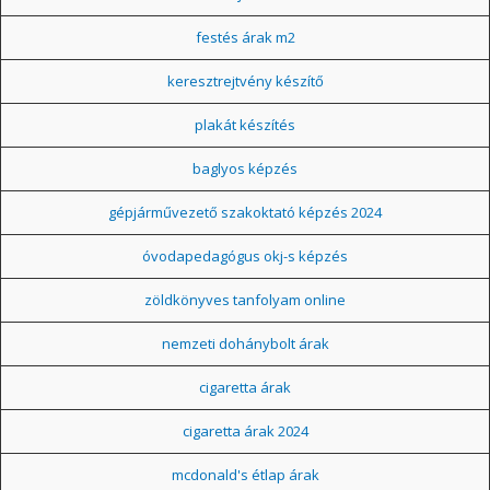
festés árak m2
keresztrejtvény készítő
plakát készítés
baglyos képzés
gépjárművezető szakoktató képzés 2024
óvodapedagógus okj-s képzés
zöldkönyves tanfolyam online
nemzeti dohánybolt árak
cigaretta árak
cigaretta árak 2024
mcdonald's étlap árak