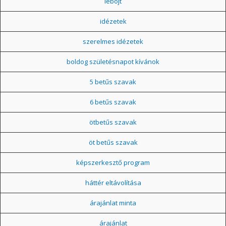
léböjt
idézetek
szerelmes idézetek
boldog születésnapot kívánok
5 betűs szavak
6 betűs szavak
ötbetűs szavak
öt betűs szavak
képszerkesztő program
háttér eltávolítása
árajánlat minta
árajánlat