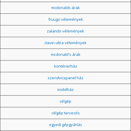
mcdonalds árak
fruugo vélemények
zalando vélemények
clavin ultra vélemények
mcdonald's árak
konténerház
szendvicspanel ház
mobilház
célgép
célgép tervezés
egyedi gépgyártás