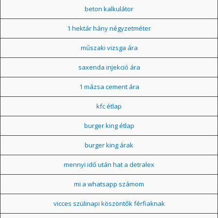
beton kalkulátor
1 hektár hány négyzetméter
műszaki vizsga ára
saxenda injekció ára
1 mázsa cement ára
kfc étlap
burger king étlap
burger king árak
mennyi idő után hat a detralex
mi a whatsapp számom
vicces szülinapi köszöntők férfiaknak