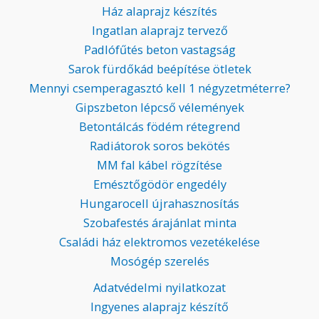
Ház alaprajz készítés
Ingatlan alaprajz tervező
Padlófűtés beton vastagság
Sarok fürdőkád beépítése ötletek
Mennyi csemperagasztó kell 1 négyzetméterre?
Gipszbeton lépcső vélemények
Betontálcás födém rétegrend
Radiátorok soros bekötés
MM fal kábel rögzítése
Emésztőgödör engedély
Hungarocell újrahasznosítás
Szobafestés árajánlat minta
Családi ház elektromos vezetékelése
Mosógép szerelés
Adatvédelmi nyilatkozat
Ingyenes alaprajz készítő