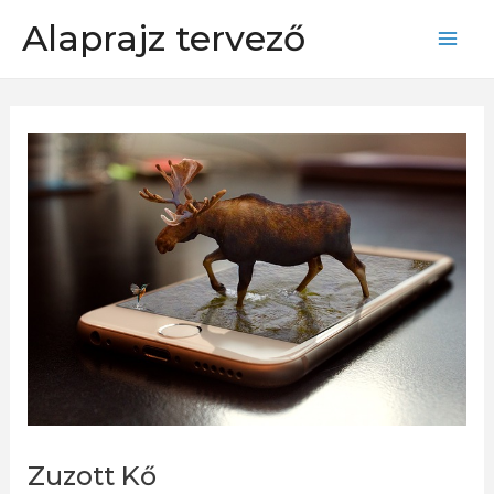
Skip
Alaprajz tervező
to
Mai
content
Men
Zuzott Kő