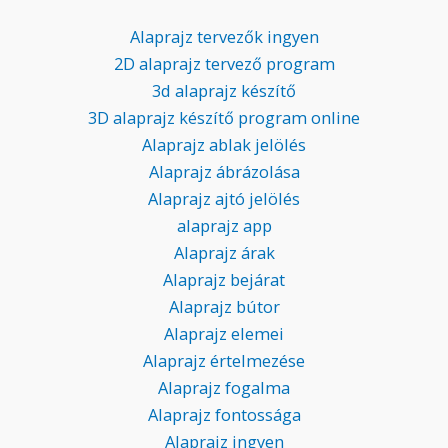
Alaprajz tervezők ingyen
2D alaprajz tervező program
3d alaprajz készítő
3D alaprajz készítő program online
Alaprajz ablak jelölés
Alaprajz ábrázolása
Alaprajz ajtó jelölés
alaprajz app
Alaprajz árak
Alaprajz bejárat
Alaprajz bútor
Alaprajz elemei
Alaprajz értelmezése
Alaprajz fogalma
Alaprajz fontossága
Alaprajz ingyen