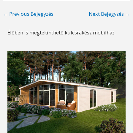
Post
←
Previous Bejegyzés
Next Bejegyzés
→
navigation
Élőben is megtekinthető kulcsrakész mobilház: