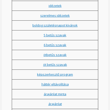
idézetek
szerelmes idézetek
boldog születésnapot kívánok
5 betűs szavak
6 betűs szavak
ötbetűs szavak
öt betűs szavak
képszerkesztő program
háttér eltávolítása
árajánlat minta
árajánlat