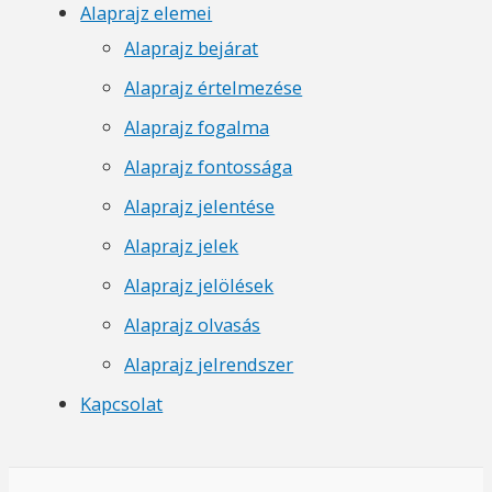
Alaprajz elemei
Alaprajz bejárat
Alaprajz értelmezése
Alaprajz fogalma
Alaprajz fontossága
Alaprajz jelentése
Alaprajz jelek
Alaprajz jelölések
Alaprajz olvasás
Alaprajz jelrendszer
Kapcsolat