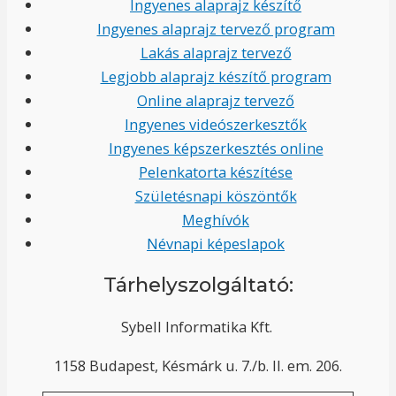
Ingyenes alaprajz készítő
Ingyenes alaprajz tervező program
Lakás alaprajz tervező
Legjobb alaprajz készítő program
Online alaprajz tervező
Ingyenes videószerkesztők
Ingyenes képszerkesztés online
Pelenkatorta készítése
Születésnapi köszöntők
Meghívók
Névnapi képeslapok
Tárhelyszolgáltató:
Sybell Informatika Kft.
1158 Budapest, Késmárk u. 7./b. II. em. 206.