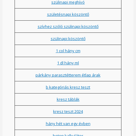
szülinapi meghívó
születésnapi köszöntő
szívhez szóló szülinapi köszöntő
szülinapi köszöntő
1 col hány cm
1 dl hány ml
párkány parasztétterem étlap árak
b kategóriás kresz teszt
kresz táblák
kresz teszt 2024
hány hét van egy évben
beton kalkulátor