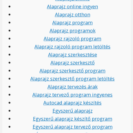
Alaprajz online ingyen
Alaprajz otthon
Alaprajz program
Alaprajz programok
Alaprajz rajzoló program
Alaprajz rajzoló program letöltés
Alaprajz szerkesztése
Alaprajz szerkesztő
Alaprajz szerkesztő program
Alaprajz szerkesztő program letöltés
Alaprajz tervezés árak
Alaprajz tervező program ingyenes
Autocad alaprajz készítés
Egyszerű alaprajz
Egyszerű alaprajz készítő program
Egyszerű alaprajz tervező program