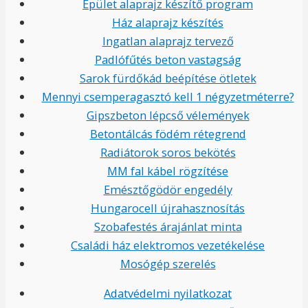
Épület alaprajz készítő program
Ház alaprajz készítés
Ingatlan alaprajz tervező
Padlófűtés beton vastagság
Sarok fürdőkád beépítése ötletek
Mennyi csemperagasztó kell 1 négyzetméterre?
Gipszbeton lépcső vélemények
Betontálcás födém rétegrend
Radiátorok soros bekötés
MM fal kábel rögzítése
Emésztőgödör engedély
Hungarocell újrahasznosítás
Szobafestés árajánlat minta
Családi ház elektromos vezetékelése
Mosógép szerelés
Adatvédelmi nyilatkozat