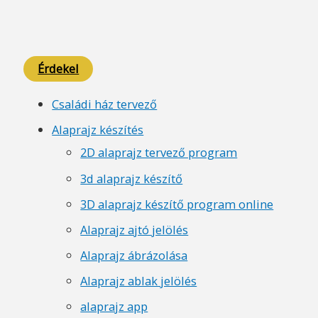
Érdekel
Családi ház tervező
Alaprajz készítés
2D alaprajz tervező program
3d alaprajz készítő
3D alaprajz készítő program online
Alaprajz ajtó jelölés
Alaprajz ábrázolása
Alaprajz ablak jelölés
alaprajz app