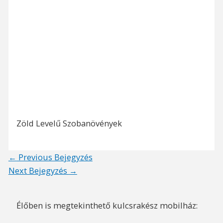
Zöld Levelű Szobanövények
Post
←
Previous Bejegyzés
navigation
Next Bejegyzés
→
Élőben is megtekinthető kulcsrakész mobilház: