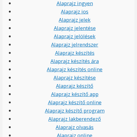
Alaprajz ingyen
Alaprajz ios
Alaprajz jelek
Alaprajz jelentése
Alaprajz jelölések
Alaprajz jelrendszer
Alaprajz készítés
Alaprajz készítés ára
Alaprajz készítés online
Alaprajz készítése
Alaprajz készítő
Alaprajz készítő app
Alaprajz készítő online
Alaprajz készítő program
Alaprajz lakberendező
Alaprajz olvasás
Alaprajz online