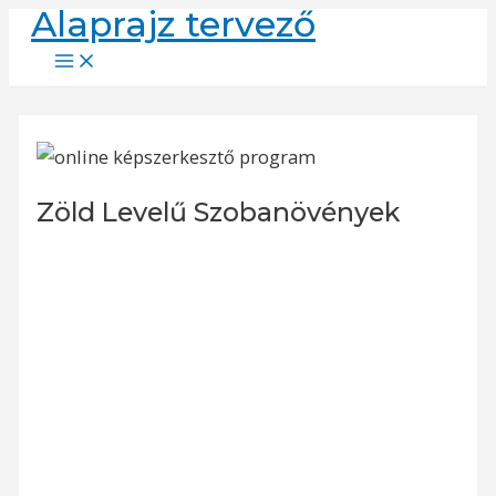
Alaprajz tervező
Skip
to
Main
Menu
content
Zöld Levelű Szobanövények