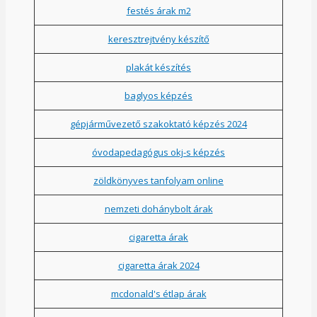
festés árak m2
keresztrejtvény készítő
plakát készítés
baglyos képzés
gépjárművezető szakoktató képzés 2024
óvodapedagógus okj-s képzés
zöldkönyves tanfolyam online
nemzeti dohánybolt árak
cigaretta árak
cigaretta árak 2024
mcdonald's étlap árak