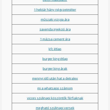
1 hektár hány négyzetméter
műszaki vizsga ára
saxenda injekció ára
1 mázsa cement ára
kfc étlap
burger king étlap
burger king árak
mennyi idő után hat a detralex
mi a whatsapp számom
vicces szülinapi köszöntők férfiaknak
megható szülinapi versek