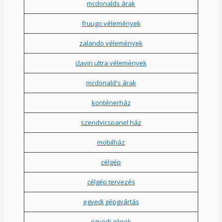
mcdonalds árak
fruugo vélemények
zalando vélemények
clavin ultra vélemények
mcdonald's árak
konténerház
szendvicspanel ház
mobilház
célgép
célgép tervezés
egyedi gépgyártás
egyedi gépek