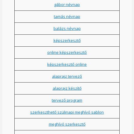
gábor névnap
tamás névnap
balázs névnap
képszerkesztő
online képszerkesztő
képszerkesztő online
alaprajz tervező
alaprajz készítő
tervező program
szerkeszthető szülinapi meghívó sablon
meghívó szerkesztő