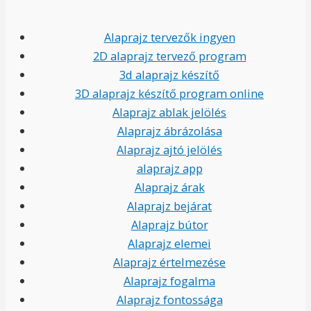
Alaprajz tervezők ingyen
2D alaprajz tervező program
3d alaprajz készítő
3D alaprajz készítő program online
Alaprajz ablak jelölés
Alaprajz ábrázolása
Alaprajz ajtó jelölés
alaprajz app
Alaprajz árak
Alaprajz bejárat
Alaprajz bútor
Alaprajz elemei
Alaprajz értelmezése
Alaprajz fogalma
Alaprajz fontossága