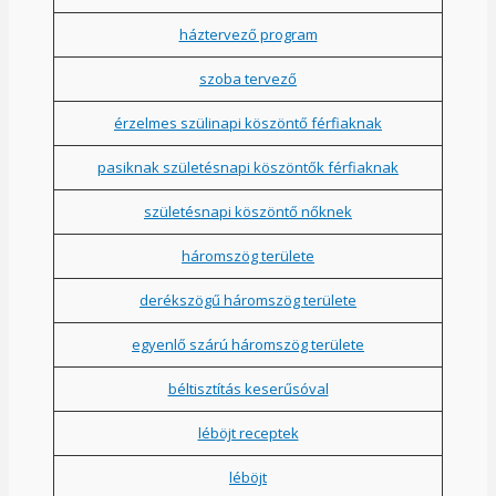
háztervező program
szoba tervező
érzelmes szülinapi köszöntő férfiaknak
pasiknak születésnapi köszöntők férfiaknak
születésnapi köszöntő nőknek
háromszög területe
derékszögű háromszög területe
egyenlő szárú háromszög területe
béltisztítás keserűsóval
léböjt receptek
léböjt