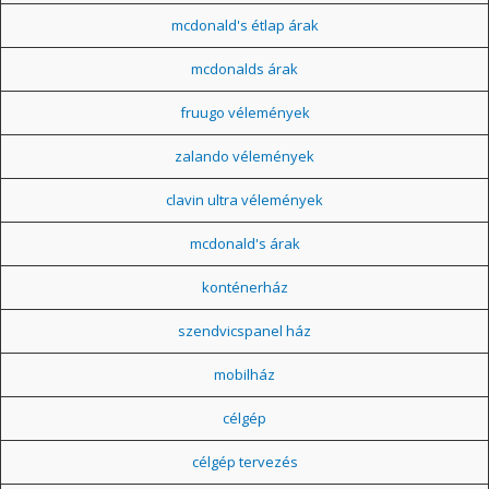
mcdonald's étlap árak
mcdonalds árak
fruugo vélemények
zalando vélemények
clavin ultra vélemények
mcdonald's árak
konténerház
szendvicspanel ház
mobilház
célgép
célgép tervezés