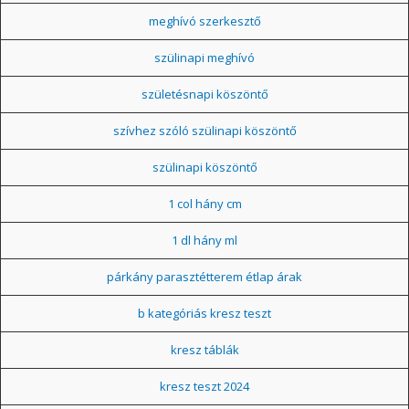
meghívó szerkesztő
szülinapi meghívó
születésnapi köszöntő
szívhez szóló szülinapi köszöntő
szülinapi köszöntő
1 col hány cm
1 dl hány ml
párkány parasztétterem étlap árak
b kategóriás kresz teszt
kresz táblák
kresz teszt 2024