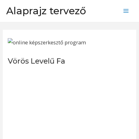
Skip
Alaprajz tervező
to
Mai
content
Men
Vörös Levelű Fa