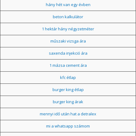
hány hét van egy évben
beton kalkulátor
1 hektár hány négyzetméter
műszaki vizsga ára
saxenda injekció ára
1 mázsa cement ára
kfc étlap
burger king étlap
burger king árak
mennyi idő után hat a detralex
mi a whatsapp számom