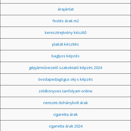
árajánlat
festés árak m2
keresztrejtvény készítő
plakát készítés
baglyos képzés
gépjárművezető szakoktató képzés 2024
óvodapedagógus okj-s képzés
zöldkönyves tanfolyam online
nemzeti dohánybolt árak
cigaretta árak
cigaretta árak 2024