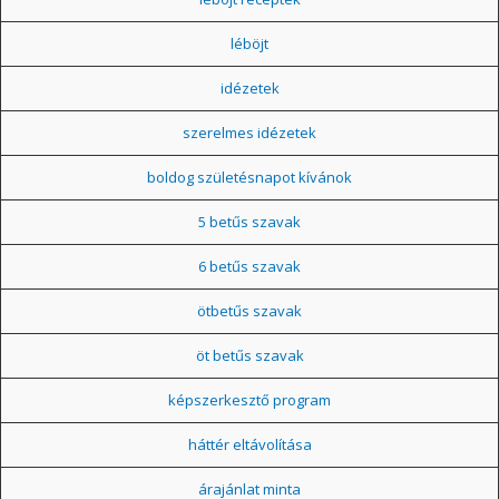
léböjt
idézetek
szerelmes idézetek
boldog születésnapot kívánok
5 betűs szavak
6 betűs szavak
ötbetűs szavak
öt betűs szavak
képszerkesztő program
háttér eltávolítása
árajánlat minta