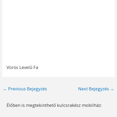
Vörös Levelű Fa
Post
←
Previous Bejegyzés
Next Bejegyzés
→
navigation
Élőben is megtekinthető kulcsrakész mobilház: