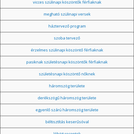
vicces szülinapi köszöntők férfiaknak
megható szülinapi versek
háztervező program
szoba tervező
érzelmes szülinapi köszöntő férfiaknak
pasiknak születésnapi köszöntők férfiaknak
születésnapi köszöntő nőknek
háromszög területe
derékszögű háromszög területe
egyenlő szárú háromszög területe
béltisztítás keserűsóval
léböjt receptek