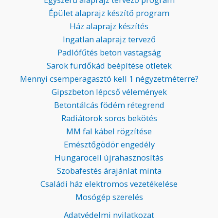
Épület alaprajz készítő program
Ház alaprajz készítés
Ingatlan alaprajz tervező
Padlófűtés beton vastagság
Sarok fürdőkád beépítése ötletek
Mennyi csemperagasztó kell 1 négyzetméterre?
Gipszbeton lépcső vélemények
Betontálcás födém rétegrend
Radiátorok soros bekötés
MM fal kábel rögzítése
Emésztőgödör engedély
Hungarocell újrahasznosítás
Szobafestés árajánlat minta
Családi ház elektromos vezetékelése
Mosógép szerelés
Adatvédelmi nyilatkozat