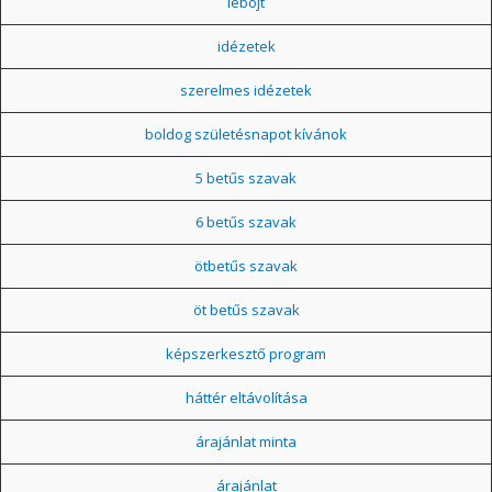
léböjt
idézetek
szerelmes idézetek
boldog születésnapot kívánok
5 betűs szavak
6 betűs szavak
ötbetűs szavak
öt betűs szavak
képszerkesztő program
háttér eltávolítása
árajánlat minta
árajánlat