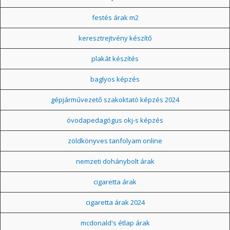
festés árak m2
keresztrejtvény készítő
plakát készítés
baglyos képzés
gépjárművezető szakoktató képzés 2024
óvodapedagógus okj-s képzés
zöldkönyves tanfolyam online
nemzeti dohánybolt árak
cigaretta árak
cigaretta árak 2024
mcdonald's étlap árak