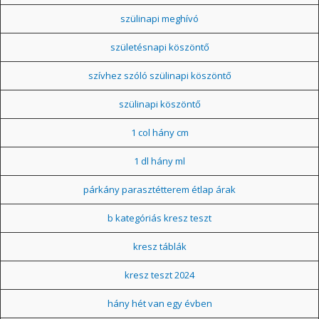
szülinapi meghívó
születésnapi köszöntő
szívhez szóló szülinapi köszöntő
szülinapi köszöntő
1 col hány cm
1 dl hány ml
párkány parasztétterem étlap árak
b kategóriás kresz teszt
kresz táblák
kresz teszt 2024
hány hét van egy évben