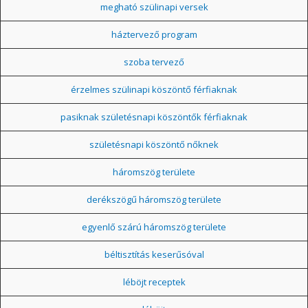
megható szülinapi versek
háztervező program
szoba tervező
érzelmes szülinapi köszöntő férfiaknak
pasiknak születésnapi köszöntők férfiaknak
születésnapi köszöntő nőknek
háromszög területe
derékszögű háromszög területe
egyenlő szárú háromszög területe
béltisztítás keserűsóval
léböjt receptek