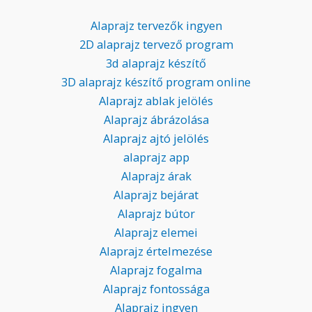
Alaprajz tervezők ingyen
2D alaprajz tervező program
3d alaprajz készítő
3D alaprajz készítő program online
Alaprajz ablak jelölés
Alaprajz ábrázolása
Alaprajz ajtó jelölés
alaprajz app
Alaprajz árak
Alaprajz bejárat
Alaprajz bútor
Alaprajz elemei
Alaprajz értelmezése
Alaprajz fogalma
Alaprajz fontossága
Alaprajz ingyen