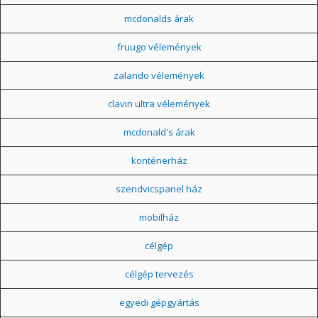
mcdonalds árak
fruugo vélemények
zalando vélemények
clavin ultra vélemények
mcdonald's árak
konténerház
szendvicspanel ház
mobilház
célgép
célgép tervezés
egyedi gépgyártás