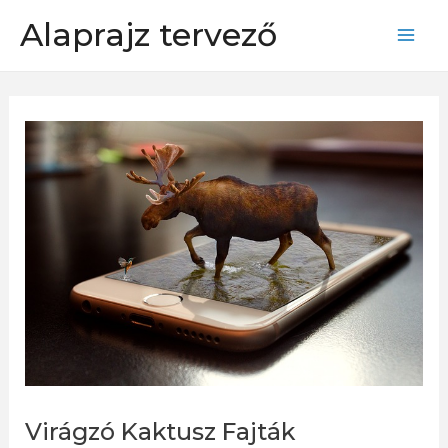
Skip
Alaprajz tervező
to
Mai
content
Men
Virágzó Kaktusz Fajták