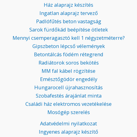
Ház alaprajz készítés
Ingatlan alaprajz tervező
Padlófűtés beton vastagság
Sarok fürdőkád beépítése ötletek
Mennyi csemperagasztó kell 1 négyzetméterre?
Gipszbeton lépcső vélemények
Betontálcás födém rétegrend
Radiátorok soros bekötés
MM fal kábel rögzítése
Emésztőgödör engedély
Hungarocell újrahasznosítás
Szobafestés árajánlat minta
Családi ház elektromos vezetékelése
Mosógép szerelés
Adatvédelmi nyilatkozat
Ingyenes alaprajz készítő