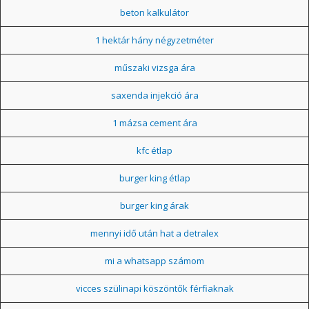
beton kalkulátor
1 hektár hány négyzetméter
műszaki vizsga ára
saxenda injekció ára
1 mázsa cement ára
kfc étlap
burger king étlap
burger king árak
mennyi idő után hat a detralex
mi a whatsapp számom
vicces szülinapi köszöntők férfiaknak