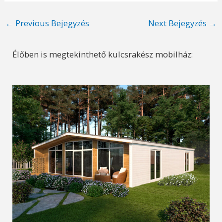
Post
←
Previous Bejegyzés
Next Bejegyzés
→
navigation
Élőben is megtekinthető kulcsrakész mobilház: