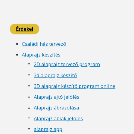
Érdekel
Családi ház tervező
Alaprajz készítés
2D alaprajz tervező program
3d alaprajz készítő
3D alaprajz készítő program online
Alaprajz ajtó jelölés
Alaprajz ábrázolása
Alaprajz ablak jelölés
alaprajz app