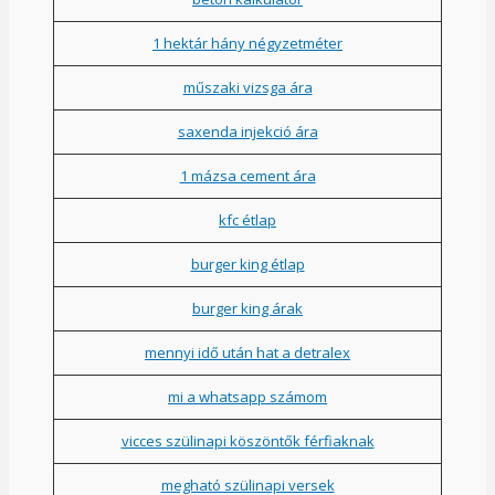
1 hektár hány négyzetméter
műszaki vizsga ára
saxenda injekció ára
1 mázsa cement ára
kfc étlap
burger king étlap
burger king árak
mennyi idő után hat a detralex
mi a whatsapp számom
vicces szülinapi köszöntők férfiaknak
megható szülinapi versek