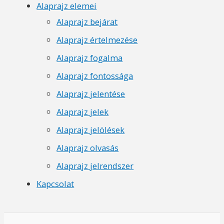
Alaprajz elemei
Alaprajz bejárat
Alaprajz értelmezése
Alaprajz fogalma
Alaprajz fontossága
Alaprajz jelentése
Alaprajz jelek
Alaprajz jelölések
Alaprajz olvasás
Alaprajz jelrendszer
Kapcsolat