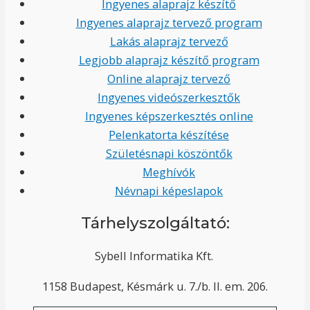
Ingyenes alaprajz készítő
Ingyenes alaprajz tervező program
Lakás alaprajz tervező
Legjobb alaprajz készítő program
Online alaprajz tervező
Ingyenes videószerkesztők
Ingyenes képszerkesztés online
Pelenkatorta készítése
Születésnapi köszöntők
Meghívók
Névnapi képeslapok
Tárhelyszolgáltató:
Sybell Informatika Kft.
1158 Budapest, Késmárk u. 7./b. II. em. 206.