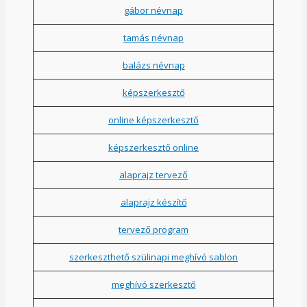
gábor névnap
tamás névnap
balázs névnap
képszerkesztő
online képszerkesztő
képszerkesztő online
alaprajz tervező
alaprajz készítő
tervező program
szerkeszthető szülinapi meghívó sablon
meghívó szerkesztő