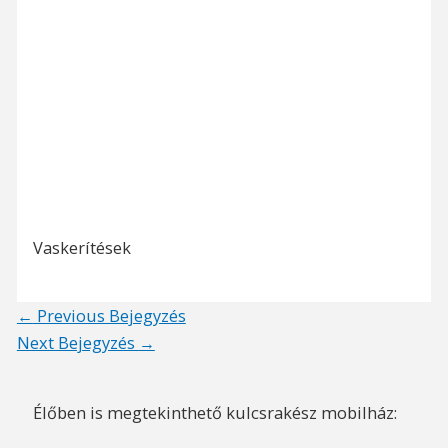
Vaskerítések
Post
←
Previous Bejegyzés
navigation
Next Bejegyzés
→
Élőben is megtekinthető kulcsrakész mobilház: