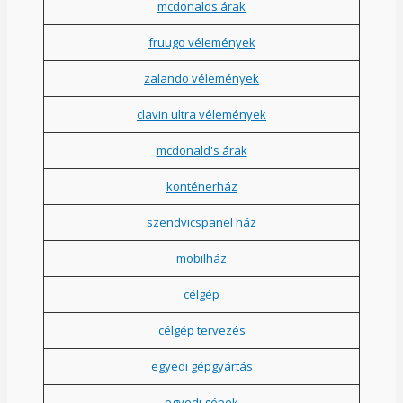
mcdonalds árak
fruugo vélemények
zalando vélemények
clavin ultra vélemények
mcdonald's árak
konténerház
szendvicspanel ház
mobilház
célgép
célgép tervezés
egyedi gépgyártás
egyedi gépek