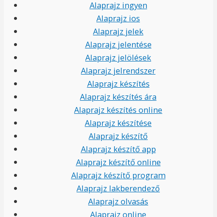
Alaprajz ingyen
Alaprajz ios
Alaprajz jelek
Alaprajz jelentése
Alaprajz jelölések
Alaprajz jelrendszer
Alaprajz készítés
Alaprajz készítés ára
Alaprajz készítés online
Alaprajz készítése
Alaprajz készítő
Alaprajz készítő app
Alaprajz készítő online
Alaprajz készítő program
Alaprajz lakberendező
Alaprajz olvasás
Alaprajz online