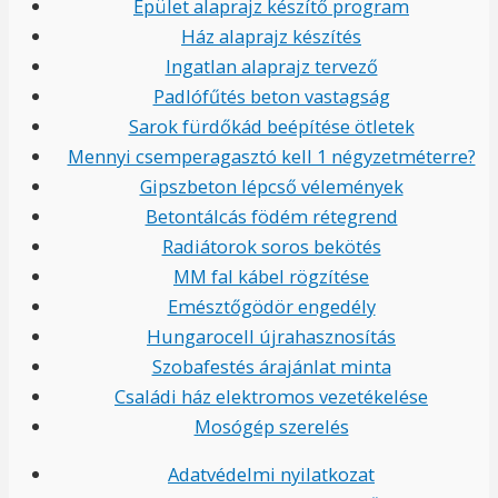
Épület alaprajz készítő program
Ház alaprajz készítés
Ingatlan alaprajz tervező
Padlófűtés beton vastagság
Sarok fürdőkád beépítése ötletek
Mennyi csemperagasztó kell 1 négyzetméterre?
Gipszbeton lépcső vélemények
Betontálcás födém rétegrend
Radiátorok soros bekötés
MM fal kábel rögzítése
Emésztőgödör engedély
Hungarocell újrahasznosítás
Szobafestés árajánlat minta
Családi ház elektromos vezetékelése
Mosógép szerelés
Adatvédelmi nyilatkozat