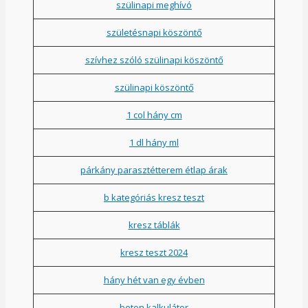
szülinapi meghívó
születésnapi köszöntő
szívhez szóló szülinapi köszöntő
szülinapi köszöntő
1 col hány cm
1 dl hány ml
párkány parasztétterem étlap árak
b kategóriás kresz teszt
kresz táblák
kresz teszt 2024
hány hét van egy évben
beton kalkulátor