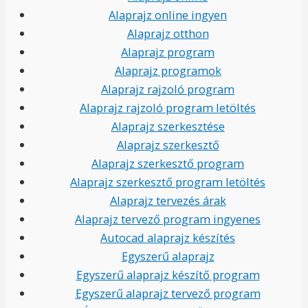
Alaprajz online ingyen
Alaprajz otthon
Alaprajz program
Alaprajz programok
Alaprajz rajzoló program
Alaprajz rajzoló program letöltés
Alaprajz szerkesztése
Alaprajz szerkesztő
Alaprajz szerkesztő program
Alaprajz szerkesztő program letöltés
Alaprajz tervezés árak
Alaprajz tervező program ingyenes
Autocad alaprajz készítés
Egyszerű alaprajz
Egyszerű alaprajz készítő program
Egyszerű alaprajz tervező program