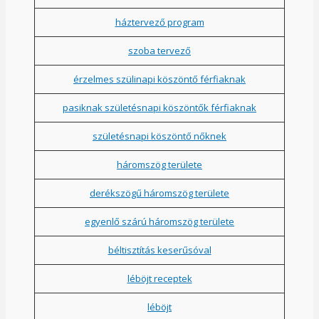
háztervező program
szoba tervező
érzelmes szülinapi köszöntő férfiaknak
pasiknak születésnapi köszöntők férfiaknak
születésnapi köszöntő nőknek
háromszög területe
derékszögű háromszög területe
egyenlő szárú háromszög területe
béltisztítás keserűsóval
léböjt receptek
léböjt