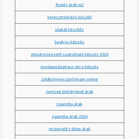
festés árak m2
keresztrejtvény készítő
plakát készítés
baglyos képzés
gépjárművezető szakoktató képzés 2024
óvodapedagógus okj-s képzés
zöldkönyves tanfolyam online
nemzeti dohánybolt árak
cigaretta árak
cigaretta árak 2024
mcdonald's étlap árak