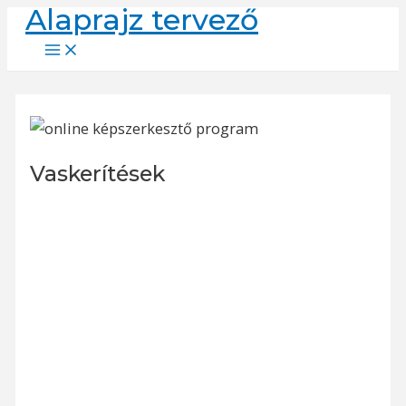
Alaprajz tervező
Skip
to
Main
Menu
content
Vaskerítések