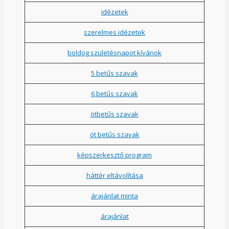
idézetek
szerelmes idézetek
boldog születésnapot kívánok
5 betűs szavak
6 betűs szavak
ötbetűs szavak
öt betűs szavak
képszerkesztő program
háttér eltávolítása
árajánlat minta
árajánlat