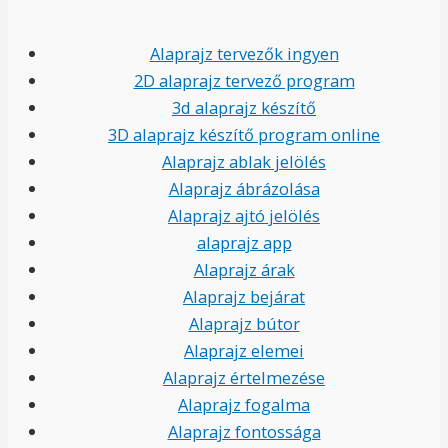
Alaprajz tervezők ingyen
2D alaprajz tervező program
3d alaprajz készítő
3D alaprajz készítő program online
Alaprajz ablak jelölés
Alaprajz ábrázolása
Alaprajz ajtó jelölés
alaprajz app
Alaprajz árak
Alaprajz bejárat
Alaprajz bútor
Alaprajz elemei
Alaprajz értelmezése
Alaprajz fogalma
Alaprajz fontossága