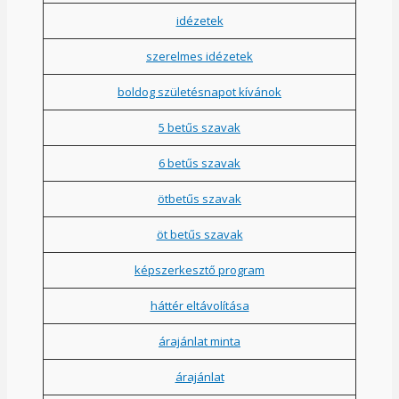
idézetek
szerelmes idézetek
boldog születésnapot kívánok
5 betűs szavak
6 betűs szavak
ötbetűs szavak
öt betűs szavak
képszerkesztő program
háttér eltávolítása
árajánlat minta
árajánlat