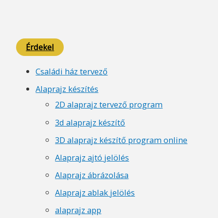
Érdekel
Családi ház tervező
Alaprajz készítés
2D alaprajz tervező program
3d alaprajz készítő
3D alaprajz készítő program online
Alaprajz ajtó jelölés
Alaprajz ábrázolása
Alaprajz ablak jelölés
alaprajz app