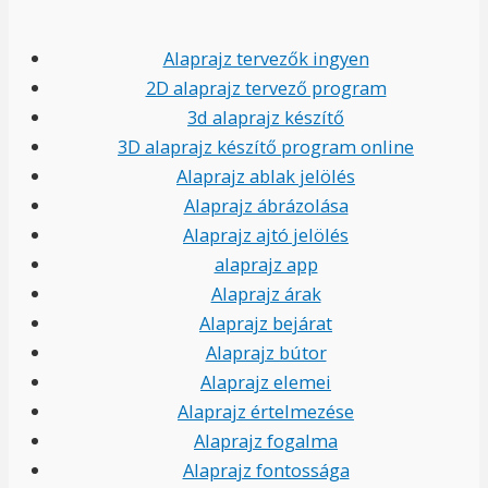
Alaprajz tervezők ingyen
2D alaprajz tervező program
3d alaprajz készítő
3D alaprajz készítő program online
Alaprajz ablak jelölés
Alaprajz ábrázolása
Alaprajz ajtó jelölés
alaprajz app
Alaprajz árak
Alaprajz bejárat
Alaprajz bútor
Alaprajz elemei
Alaprajz értelmezése
Alaprajz fogalma
Alaprajz fontossága