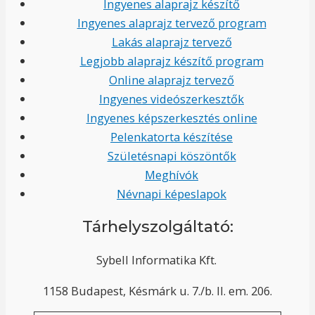
Ingyenes alaprajz készítő
Ingyenes alaprajz tervező program
Lakás alaprajz tervező
Legjobb alaprajz készítő program
Online alaprajz tervező
Ingyenes videószerkesztők
Ingyenes képszerkesztés online
Pelenkatorta készítése
Születésnapi köszöntők
Meghívók
Névnapi képeslapok
Tárhelyszolgáltató:
Sybell Informatika Kft.
1158 Budapest, Késmárk u. 7./b. II. em. 206.