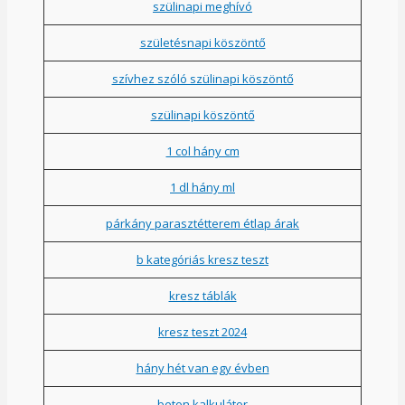
szülinapi meghívó
születésnapi köszöntő
szívhez szóló szülinapi köszöntő
szülinapi köszöntő
1 col hány cm
1 dl hány ml
párkány parasztétterem étlap árak
b kategóriás kresz teszt
kresz táblák
kresz teszt 2024
hány hét van egy évben
beton kalkulátor