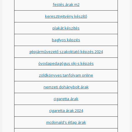
festés árak m2
keresztrejtvény készítő
plakát készítés
baglyos képzés
gépjárművezető szakoktató képzés 2024
óvodapedagógus okj-s képzés
zöldkönyves tanfolyam online
nemzeti dohánybolt árak
cigaretta árak
cigaretta árak 2024
mcdonald's étlap árak