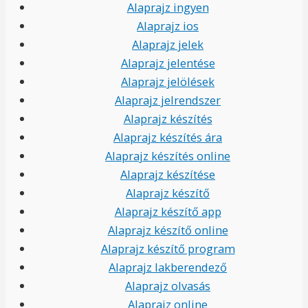
Alaprajz ingyen
Alaprajz ios
Alaprajz jelek
Alaprajz jelentése
Alaprajz jelölések
Alaprajz jelrendszer
Alaprajz készítés
Alaprajz készítés ára
Alaprajz készítés online
Alaprajz készítése
Alaprajz készítő
Alaprajz készítő app
Alaprajz készítő online
Alaprajz készítő program
Alaprajz lakberendező
Alaprajz olvasás
Alaprajz online