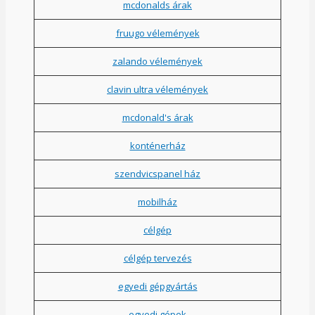
mcdonalds árak
fruugo vélemények
zalando vélemények
clavin ultra vélemények
mcdonald's árak
konténerház
szendvicspanel ház
mobilház
célgép
célgép tervezés
egyedi gépgyártás
egyedi gépek