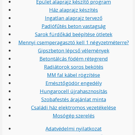
Épület alaprajz készítő program
Ház alaprajz készítés
Ingatlan alaprajz tervező
Padlófűtés beton vastagság
Sarok fürdőkád beépítése ötletek
Mennyi csemperagasztó kell 1 négyzetméterre?
Gipszbeton lépcső vélemények
Betontálcás födém rétegrend
Radiátorok soros bekötés
MM fal kábel rögzítése
Emésztőgödör engedély
Hungarocell újrahasznosítás
Szobafestés árajánlat minta
Családi ház elektromos vezetékelése
Mosógép szerelés
Adatvédelmi nyilatkozat