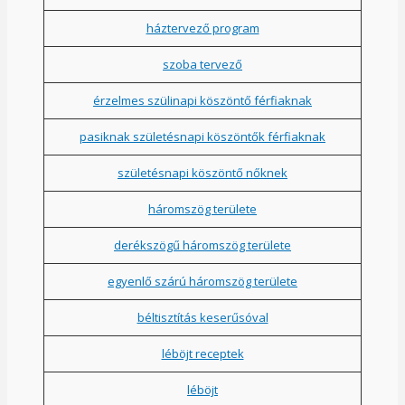
háztervező program
szoba tervező
érzelmes szülinapi köszöntő férfiaknak
pasiknak születésnapi köszöntők férfiaknak
születésnapi köszöntő nőknek
háromszög területe
derékszögű háromszög területe
egyenlő szárú háromszög területe
béltisztítás keserűsóval
léböjt receptek
léböjt