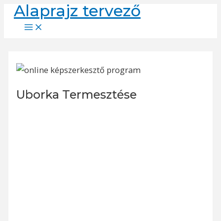
Alaprajz tervező
Skip
to
Main
Menu
content
Uborka Termesztése