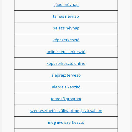
gábor névnap
tamás névnap
balázs névnap
képszerkesztő
online képszerkesztő
képszerkesztő online
alaprajz tervező
alaprajz készítő
tervező program
szerkeszthető szülinapi meghívó sablon
meghívó szerkesztő