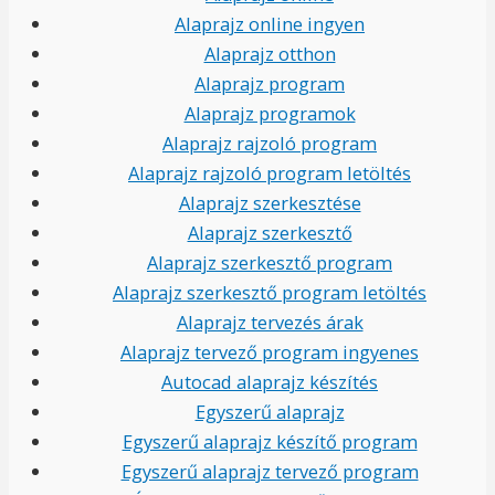
Alaprajz online ingyen
Alaprajz otthon
Alaprajz program
Alaprajz programok
Alaprajz rajzoló program
Alaprajz rajzoló program letöltés
Alaprajz szerkesztése
Alaprajz szerkesztő
Alaprajz szerkesztő program
Alaprajz szerkesztő program letöltés
Alaprajz tervezés árak
Alaprajz tervező program ingyenes
Autocad alaprajz készítés
Egyszerű alaprajz
Egyszerű alaprajz készítő program
Egyszerű alaprajz tervező program