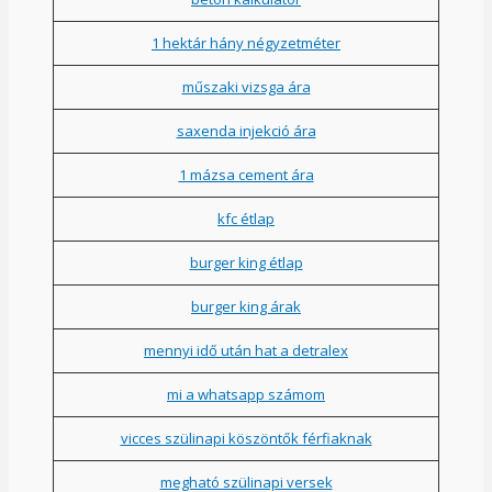
1 hektár hány négyzetméter
műszaki vizsga ára
saxenda injekció ára
1 mázsa cement ára
kfc étlap
burger king étlap
burger king árak
mennyi idő után hat a detralex
mi a whatsapp számom
vicces szülinapi köszöntők férfiaknak
megható szülinapi versek