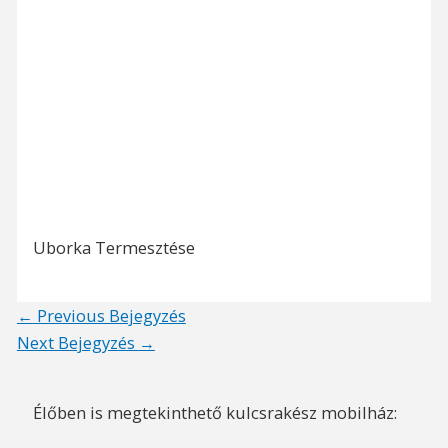
Uborka Termesztése
Post
←
Previous Bejegyzés
navigation
Next Bejegyzés
→
Élőben is megtekinthető kulcsrakész mobilház: