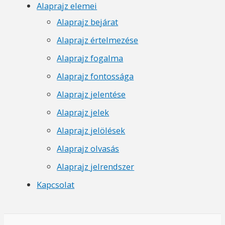
Alaprajz elemei
Alaprajz bejárat
Alaprajz értelmezése
Alaprajz fogalma
Alaprajz fontossága
Alaprajz jelentése
Alaprajz jelek
Alaprajz jelölések
Alaprajz olvasás
Alaprajz jelrendszer
Kapcsolat