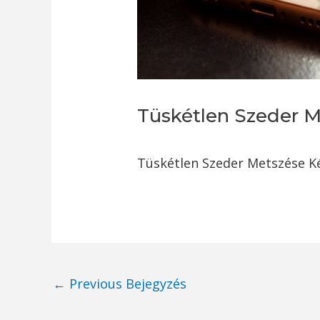
Tüskétlen Szeder 
Tüskétlen Szeder Metszése K
Post
←
Previous Bejegyzés
navigation