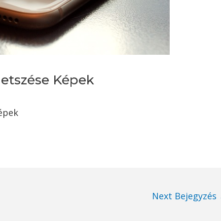
Metszése Képek
épek
Next Bejegyzés