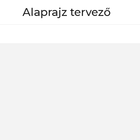
Skip
Alaprajz tervező
to
content