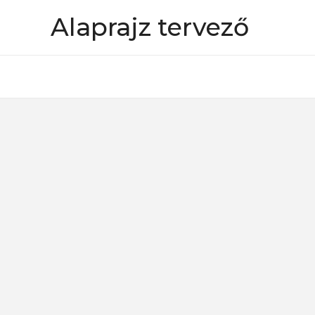
Skip
Alaprajz tervező
to
content