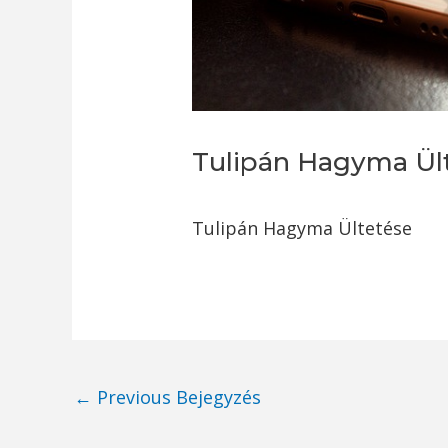
Tulipán Hagyma Ül
Tulipán Hagyma Ültetése
Post
←
Previous Bejegyzés
navigation