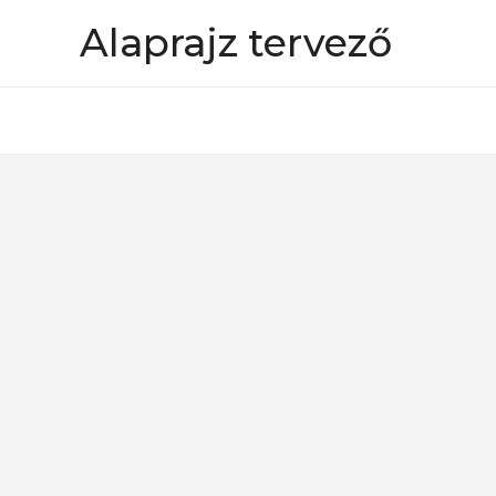
Skip
Alaprajz tervező
to
content