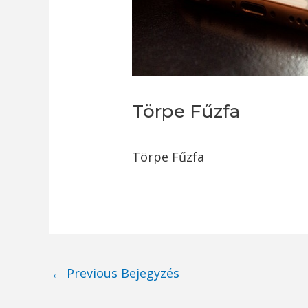
Törpe Fűzfa
Törpe Fűzfa
Post
←
Previous Bejegyzés
navigation