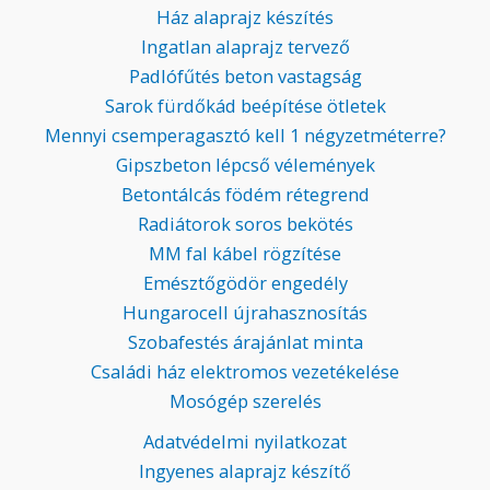
Ház alaprajz készítés
Ingatlan alaprajz tervező
Padlófűtés beton vastagság
Sarok fürdőkád beépítése ötletek
Mennyi csemperagasztó kell 1 négyzetméterre?
Gipszbeton lépcső vélemények
Betontálcás födém rétegrend
Radiátorok soros bekötés
MM fal kábel rögzítése
Emésztőgödör engedély
Hungarocell újrahasznosítás
Szobafestés árajánlat minta
Családi ház elektromos vezetékelése
Mosógép szerelés
Adatvédelmi nyilatkozat
Ingyenes alaprajz készítő