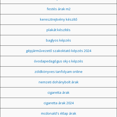
festés árak m2
keresztrejtvény készítő
plakát készítés
baglyos képzés
gépjárművezető szakoktató képzés 2024
óvodapedagógus okj-s képzés
zöldkönyves tanfolyam online
nemzeti dohánybolt árak
cigaretta árak
cigaretta árak 2024
mcdonald's étlap árak