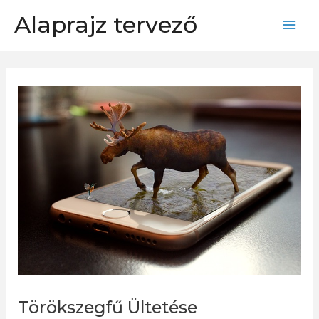
Skip
Alaprajz tervező
to
Mai
content
Men
Törökszegfű Ültetése