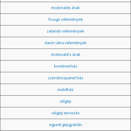
mcdonalds árak
fruugo vélemények
zalando vélemények
clavin ultra vélemények
mcdonald's árak
konténerház
szendvicspanel ház
mobilház
célgép
célgép tervezés
egyedi gépgyártás