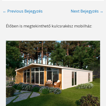
Post
←
Previous Bejegyzés
Next Bejegyzés
→
navigation
Élőben is megtekinthető kulcsrakész mobilház: