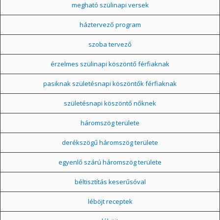
megható szülinapi versek
háztervező program
szoba tervező
érzelmes szülinapi köszöntő férfiaknak
pasiknak születésnapi köszöntők férfiaknak
születésnapi köszöntő nőknek
háromszög területe
derékszögű háromszög területe
egyenlő szárú háromszög területe
béltisztítás keserűsóval
léböjt receptek