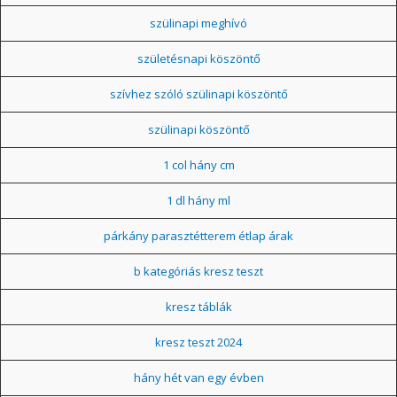
szülinapi meghívó
születésnapi köszöntő
szívhez szóló szülinapi köszöntő
szülinapi köszöntő
1 col hány cm
1 dl hány ml
párkány parasztétterem étlap árak
b kategóriás kresz teszt
kresz táblák
kresz teszt 2024
hány hét van egy évben