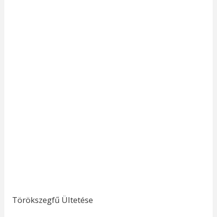
Törökszegfű Ültetése