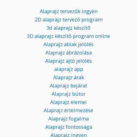
Alaprajz tervezők ingyen
2D alaprajz tervező program
3d alaprajz készítő
3D alaprajz készítő program online
Alaprajz ablak jelölés
Alaprajz ábrázolása
Alaprajz ajtó jelölés
alaprajz app
Alaprajz árak
Alaprajz bejárat
Alaprajz bútor
Alaprajz elemei
Alaprajz értelmezése
Alaprajz fogalma
Alaprajz fontossága
Alaprajz ingyen