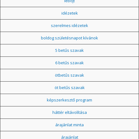
léböjt
idézetek
szerelmes idézetek
boldog születésnapot kívánok
5 betűs szavak
6 betűs szavak
ötbetűs szavak
öt betűs szavak
képszerkesztő program
háttér eltávolítása
árajánlat minta
árajánlat