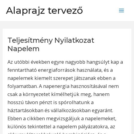
Skip
Alaprajz tervező
to
Mai
content
Men
Teljesítmény Nyilatkozat
Napelem
Az utóbbi években egyre nagyobb hangsúlyt kap a
fenntartható energiaforrások használata, és a
napelemek kiemelt szerepet játszanak ebben a
folyamatban. A napenergia hasznosításával nem
csak a környezetet kímélhetjük meg, hanem
hosszú távon pénzt is spórolhatunk a
háztartásokban és vállalkozásokban egyaránt.
Ebben a cikkben megvizsgáljuk a napelemeket,
különös tekintettel a napelem pályázatokra, az