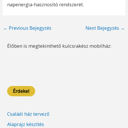
napenergia-hasznosító rendszerét.
Post
←
Previous Bejegyzés
Next Bejegyzés
→
navigation
Élőben is megtekinthető kulcsrakész mobilház:
Érdekel
Családi ház tervező
Alaprajz készítés