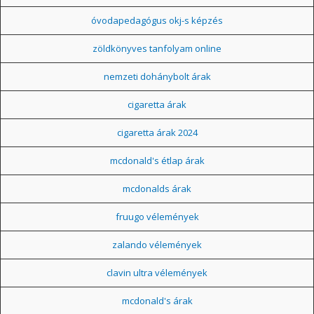
óvodapedagógus okj-s képzés
zöldkönyves tanfolyam online
nemzeti dohánybolt árak
cigaretta árak
cigaretta árak 2024
mcdonald's étlap árak
mcdonalds árak
fruugo vélemények
zalando vélemények
clavin ultra vélemények
mcdonald's árak