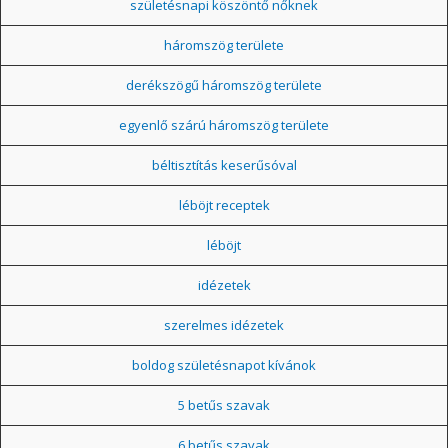
születésnapi köszöntő nőknek
háromszög területe
derékszögű háromszög területe
egyenlő szárú háromszög területe
béltisztítás keserűsóval
léböjt receptek
léböjt
idézetek
szerelmes idézetek
boldog születésnapot kívánok
5 betűs szavak
6 betűs szavak