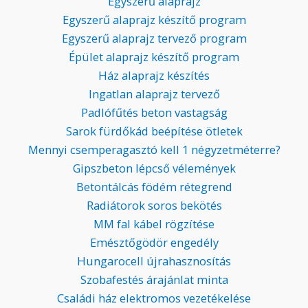
Egyszerű alaprajz
Egyszerű alaprajz készítő program
Egyszerű alaprajz tervező program
Épület alaprajz készítő program
Ház alaprajz készítés
Ingatlan alaprajz tervező
Padlófűtés beton vastagság
Sarok fürdőkád beépítése ötletek
Mennyi csemperagasztó kell 1 négyzetméterre?
Gipszbeton lépcső vélemények
Betontálcás födém rétegrend
Radiátorok soros bekötés
MM fal kábel rögzítése
Emésztőgödör engedély
Hungarocell újrahasznosítás
Szobafestés árajánlat minta
Családi ház elektromos vezetékelése