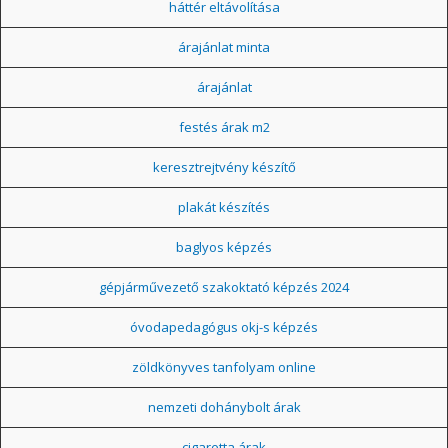
háttér eltávolítása
árajánlat minta
árajánlat
festés árak m2
keresztrejtvény készítő
plakát készítés
baglyos képzés
gépjárművezető szakoktató képzés 2024
óvodapedagógus okj-s képzés
zöldkönyves tanfolyam online
nemzeti dohánybolt árak
cigaretta árak