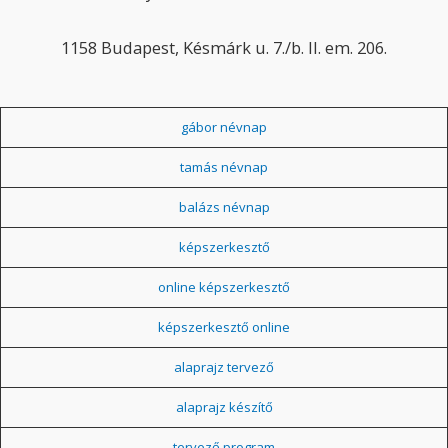
1158 Budapest, Késmárk u. 7./b. II. em. 206.
gábor névnap
tamás névnap
balázs névnap
képszerkesztő
online képszerkesztő
képszerkesztő online
alaprajz tervező
alaprajz készítő
tervező program