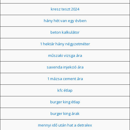
kresz teszt 2024
hány hét van egy évben
beton kalkulátor
1 hektár hány négyzetméter
műszaki vizsga ára
saxenda injekció ára
1 mázsa cement ára
kfc étlap
burger king étlap
burger king árak
mennyi idő után hat a detralex