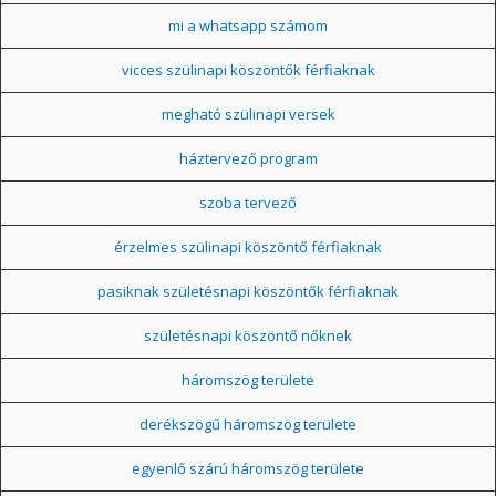
mi a whatsapp számom
vicces szülinapi köszöntők férfiaknak
megható szülinapi versek
háztervező program
szoba tervező
érzelmes szülinapi köszöntő férfiaknak
pasiknak születésnapi köszöntők férfiaknak
születésnapi köszöntő nőknek
háromszög területe
derékszögű háromszög területe
egyenlő szárú háromszög területe