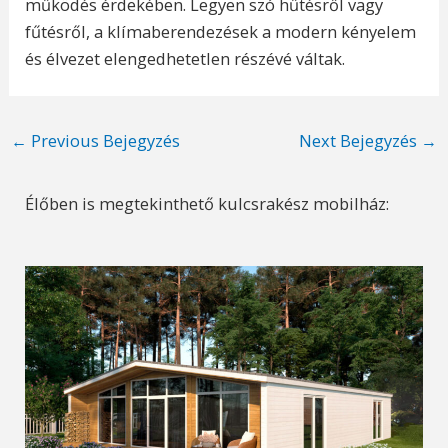
működés érdekében. Legyen szó hűtésről vagy
fűtésről, a klímaberendezések a modern kényelem
és élvezet elengedhetetlen részévé váltak.
Post
←
Previous Bejegyzés
Next Bejegyzés
→
navigation
Élőben is megtekinthető kulcsrakész mobilház: