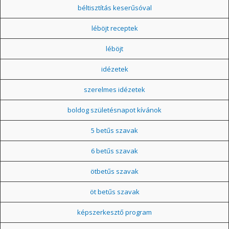
béltisztítás keserűsóval
léböjt receptek
léböjt
idézetek
szerelmes idézetek
boldog születésnapot kívánok
5 betűs szavak
6 betűs szavak
ötbetűs szavak
öt betűs szavak
képszerkesztő program