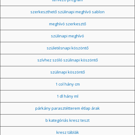
szerkeszthető szülinapi meghívó sablon
meghívó szerkesztő
szülinapi meghívó
születésnapi köszöntő
szívhez szóló szülinapi köszöntő
szülinapi köszöntő
1 col hány cm
1 dl hány ml
párkány parasztétterem étlap árak
b kategóriás kresz teszt
kresz táblák