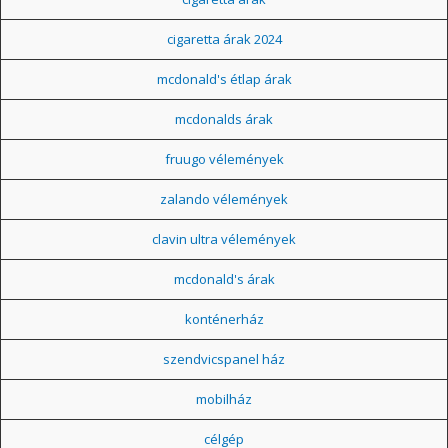
cigaretta árak 2024
mcdonald's étlap árak
mcdonalds árak
fruugo vélemények
zalando vélemények
clavin ultra vélemények
mcdonald's árak
konténerház
szendvicspanel ház
mobilház
célgép