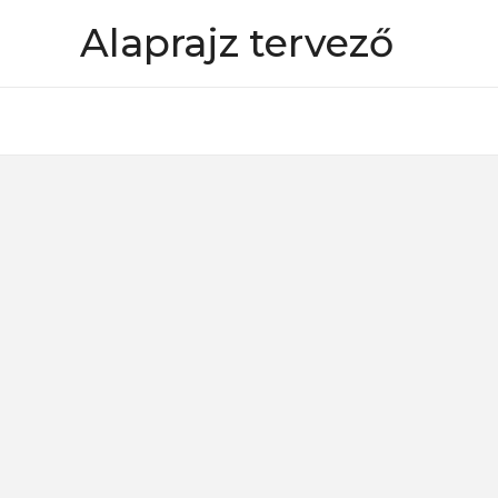
Skip
Alaprajz tervező
to
content