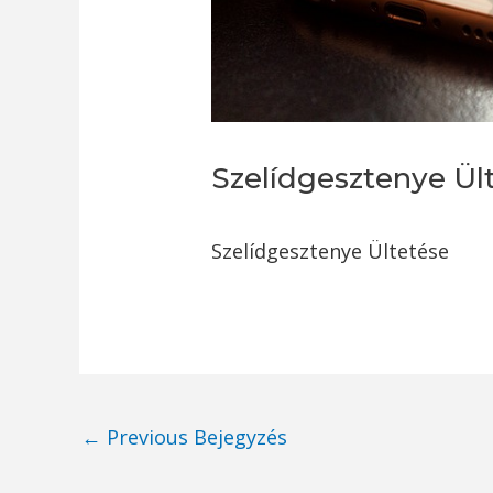
Szelídgesztenye Ül
Szelídgesztenye Ültetése
Post
←
Previous Bejegyzés
navigation