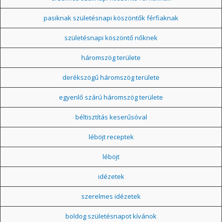
pasiknak születésnapi köszöntők férfiaknak
születésnapi köszöntő nőknek
háromszög területe
derékszögű háromszög területe
egyenlő szárú háromszög területe
béltisztítás keserűsóval
léböjt receptek
léböjt
idézetek
szerelmes idézetek
boldog születésnapot kívánok