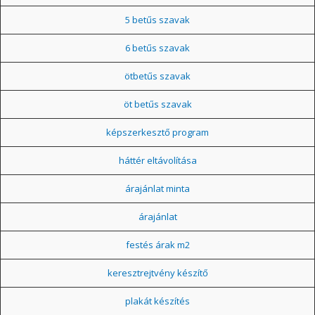
5 betűs szavak
6 betűs szavak
ötbetűs szavak
öt betűs szavak
képszerkesztő program
háttér eltávolítása
árajánlat minta
árajánlat
festés árak m2
keresztrejtvény készítő
plakát készítés