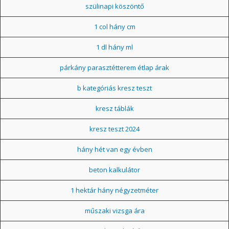
szülinapi köszöntő
1 col hány cm
1 dl hány ml
párkány parasztétterem étlap árak
b kategóriás kresz teszt
kresz táblák
kresz teszt 2024
hány hét van egy évben
beton kalkulátor
1 hektár hány négyzetméter
műszaki vizsga ára