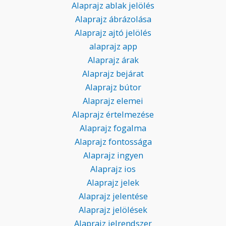
Alaprajz ablak jelölés
Alaprajz ábrázolása
Alaprajz ajtó jelölés
alaprajz app
Alaprajz árak
Alaprajz bejárat
Alaprajz bútor
Alaprajz elemei
Alaprajz értelmezése
Alaprajz fogalma
Alaprajz fontossága
Alaprajz ingyen
Alaprajz ios
Alaprajz jelek
Alaprajz jelentése
Alaprajz jelölések
Alaprajz jelrendszer