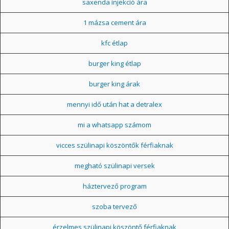
saxenda injekció ára
1 mázsa cement ára
kfc étlap
burger king étlap
burger king árak
mennyi idő után hat a detralex
mi a whatsapp számom
vicces szülinapi köszöntők férfiaknak
megható szülinapi versek
háztervező program
szoba tervező
érzelmes szülinapi köszöntő férfiaknak