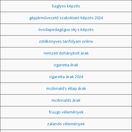
baglyos képzés
gépjárművezető szakoktató képzés 2024
óvodapedagógus okj-s képzés
zöldkönyves tanfolyam online
nemzeti dohánybolt árak
cigaretta árak
cigaretta árak 2024
mcdonald's étlap árak
mcdonalds árak
fruugo vélemények
zalando vélemények