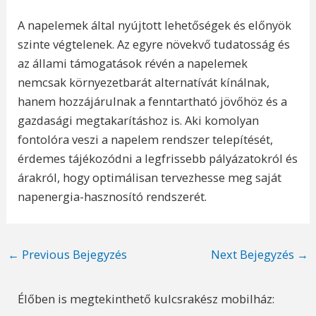
A napelemek által nyújtott lehetőségek és előnyök
szinte végtelenek. Az egyre növekvő tudatosság és
az állami támogatások révén a napelemek
nemcsak környezetbarát alternatívát kínálnak,
hanem hozzájárulnak a fenntartható jövőhöz és a
gazdasági megtakarításhoz is. Aki komolyan
fontolóra veszi a napelem rendszer telepítését,
érdemes tájékozódni a legfrissebb pályázatokról és
árakról, hogy optimálisan tervezhesse meg saját
napenergia-hasznosító rendszerét.
Post
←
Previous Bejegyzés
Next Bejegyzés
→
navigation
Élőben is megtekinthető kulcsrakész mobilház: