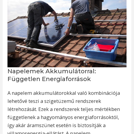
Napelemek Akkumulátorral:
Független Energiaforrások
A napelem akkumulátorokkal való kombinációja
lehetővé teszi a szigetüzemű rendszerek
létrehozását. Ezek a rendszerek teljes mértékben
függetlenek a hagyományos energiaforrásoktól,
így akár áramszünet esetén is biztosítják a
villamosenergia-ellátást. A napelem