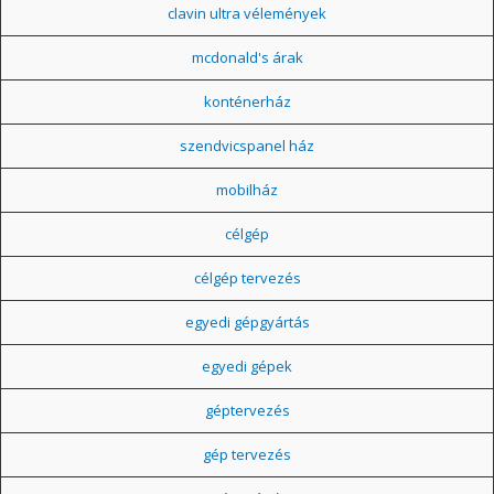
clavin ultra vélemények
mcdonald's árak
konténerház
szendvicspanel ház
mobilház
célgép
célgép tervezés
egyedi gépgyártás
egyedi gépek
géptervezés
gép tervezés