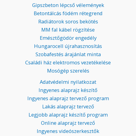
Gipszbeton lépcső vélemények
Betontálcás födém rétegrend
Radiátorok soros bekötés
MM fal kábel rögzítése
Emésztőgödör engedély
Hungarocell újrahasznosítás
Szobafestés árajánlat minta
Családi ház elektromos vezetékelése
Mosógép szerelés
Adatvédelmi nyilatkozat
Ingyenes alaprajz készítő
Ingyenes alaprajz tervező program
Lakás alaprajz tervező
Legjobb alaprajz készítő program
Online alaprajz tervező
Ingyenes videószerkesztők