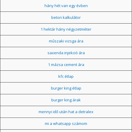
hány hét van egy évben
beton kalkulátor
1 hektár hány négyzetméter
műszaki vizsga ára
saxenda injekció ára
1 mázsa cement ára
kfc étlap
burger king étlap
burger king árak
mennyi idő után hat a detralex
mi a whatsapp számom