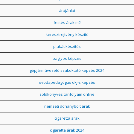
árajánlat
festés árak m2
keresztrejtvény készítő
plakát készítés
baglyos képzés
gépjárművezető szakoktató képzés 2024
óvodapedagógus okj-s képzés
zöldkönyves tanfolyam online
nemzeti dohánybolt árak
cigaretta árak
cigaretta árak 2024