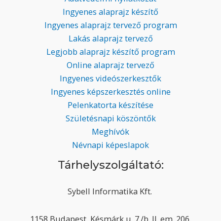
Ingyenes alaprajz készítő
Ingyenes alaprajz tervező program
Lakás alaprajz tervező
Legjobb alaprajz készítő program
Online alaprajz tervező
Ingyenes videószerkesztők
Ingyenes képszerkesztés online
Pelenkatorta készítése
Születésnapi köszöntők
Meghívók
Névnapi képeslapok
Tárhelyszolgáltató:
Sybell Informatika Kft.
1158 Budapest, Késmárk u. 7./b. II. em. 206.