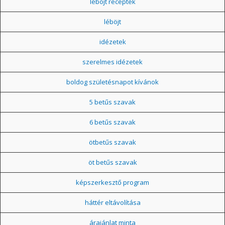
léböjt receptek
léböjt
idézetek
szerelmes idézetek
boldog születésnapot kívánok
5 betűs szavak
6 betűs szavak
ötbetűs szavak
öt betűs szavak
képszerkesztő program
háttér eltávolítása
árajánlat minta