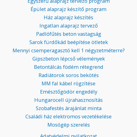
Egyszerű alaprajz tervező program
Épület alaprajz készítő program
Ház alaprajz készítés
Ingatlan alaprajz tervező
Padlófűtés beton vastagság
Sarok fürdőkád beépítése ötletek
Mennyi csemperagasztó kell 1 négyzetméterre?
Gipszbeton lépcső vélemények
Betontálcás födém rétegrend
Radiátorok soros bekötés
MM fal kábel rögzítése
Emésztőgödör engedély
Hungarocell újrahasznosítás
Szobafestés árajánlat minta
Családi ház elektromos vezetékelése
Mosógép szerelés
Adatvédelmi nyilatkozat