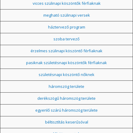
vicces szülinapi köszöntők férfiaknak
megható szülinapi versek
háztervező program
szoba tervező
érzelmes szülinapi köszöntő férfiaknak
pasiknak születésnapi köszöntők férfiaknak
születésnapi köszöntő nőknek
háromszög területe
derékszögű háromszög területe
egyenlő szárú háromszög területe
béltisztítás keserűsóval