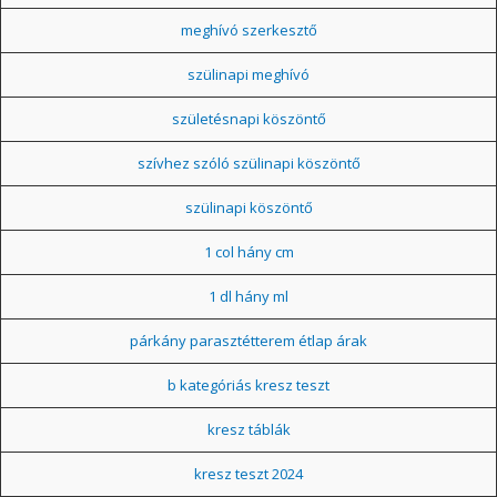
meghívó szerkesztő
szülinapi meghívó
születésnapi köszöntő
szívhez szóló szülinapi köszöntő
szülinapi köszöntő
1 col hány cm
1 dl hány ml
párkány parasztétterem étlap árak
b kategóriás kresz teszt
kresz táblák
kresz teszt 2024