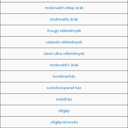
mcdonald's étlap árak
mcdonalds árak
fruugo vélemények
zalando vélemények
clavin ultra vélemények
mcdonald's árak
konténerház
szendvicspanel ház
mobilház
célgép
célgép tervezés