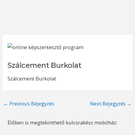
Szálcement Burkolat
Szálcement Burkolat
Post
←
Previous Bejegyzés
Next Bejegyzés
→
navigation
Élőben is megtekinthető kulcsrakész mobilház: