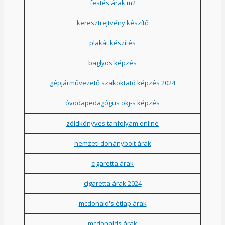
festés árak m2
keresztrejtvény készítő
plakát készítés
baglyos képzés
gépjárművezető szakoktató képzés 2024
óvodapedagógus okj-s képzés
zöldkönyves tanfolyam online
nemzeti dohánybolt árak
cigaretta árak
cigaretta árak 2024
mcdonald's étlap árak
mcdonalds árak