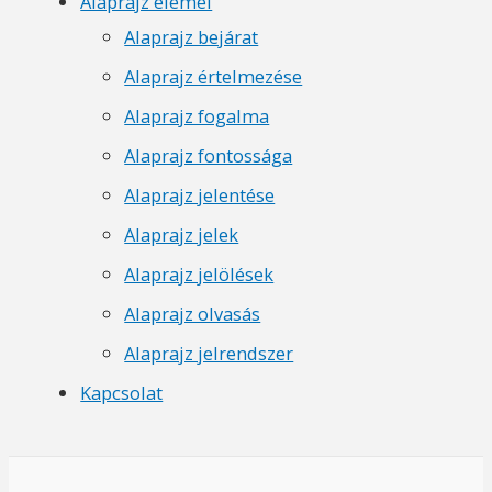
Alaprajz elemei
Alaprajz bejárat
Alaprajz értelmezése
Alaprajz fogalma
Alaprajz fontossága
Alaprajz jelentése
Alaprajz jelek
Alaprajz jelölések
Alaprajz olvasás
Alaprajz jelrendszer
Kapcsolat