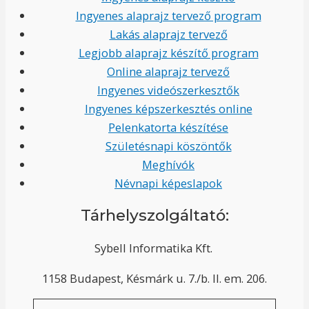
Ingyenes alaprajz tervező program
Lakás alaprajz tervező
Legjobb alaprajz készítő program
Online alaprajz tervező
Ingyenes videószerkesztők
Ingyenes képszerkesztés online
Pelenkatorta készítése
Születésnapi köszöntők
Meghívók
Névnapi képeslapok
Tárhelyszolgáltató:
Sybell Informatika Kft.
1158 Budapest, Késmárk u. 7./b. II. em. 206.