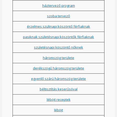
háztervező program
szoba tervező
érzelmes szülinapi köszöntő férfiaknak
pasiknak születésnapi köszöntők férfiaknak
születésnapi köszöntő nőknek
háromszög területe
derékszögű háromszög területe
egyenlő szárú háromszög területe
béltisztítás keserűsóval
léböjt receptek
léböjt