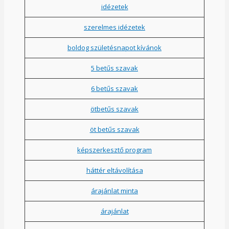
idézetek
szerelmes idézetek
boldog születésnapot kívánok
5 betűs szavak
6 betűs szavak
ötbetűs szavak
öt betűs szavak
képszerkesztő program
háttér eltávolítása
árajánlat minta
árajánlat