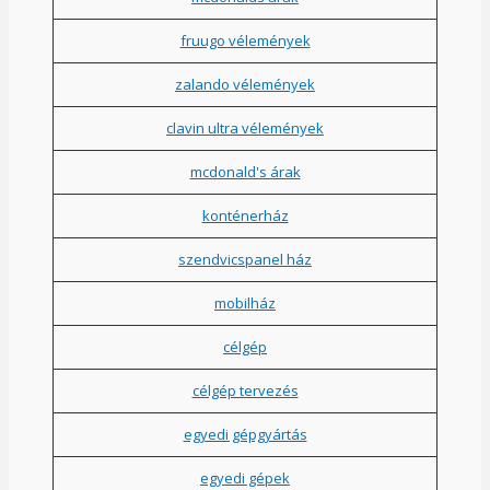
fruugo vélemények
zalando vélemények
clavin ultra vélemények
mcdonald's árak
konténerház
szendvicspanel ház
mobilház
célgép
célgép tervezés
egyedi gépgyártás
egyedi gépek