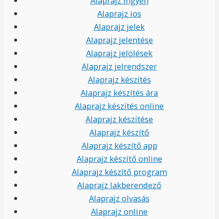
Alaprajz ingyen
Alaprajz ios
Alaprajz jelek
Alaprajz jelentése
Alaprajz jelölések
Alaprajz jelrendszer
Alaprajz készítés
Alaprajz készítés ára
Alaprajz készítés online
Alaprajz készítése
Alaprajz készítő
Alaprajz készítő app
Alaprajz készítő online
Alaprajz készítő program
Alaprajz lakberendező
Alaprajz olvasás
Alaprajz online