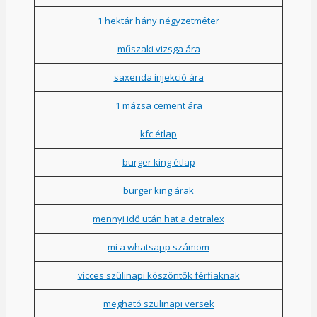
1 hektár hány négyzetméter
műszaki vizsga ára
saxenda injekció ára
1 mázsa cement ára
kfc étlap
burger king étlap
burger king árak
mennyi idő után hat a detralex
mi a whatsapp számom
vicces szülinapi köszöntők férfiaknak
megható szülinapi versek