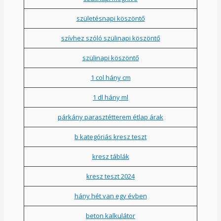
születésnapi köszöntő
szívhez szóló szülinapi köszöntő
szülinapi köszöntő
1 col hány cm
1 dl hány ml
párkány parasztétterem étlap árak
b kategóriás kresz teszt
kresz táblák
kresz teszt 2024
hány hét van egy évben
beton kalkulátor