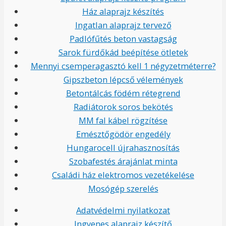
Ház alaprajz készítés
Ingatlan alaprajz tervező
Padlófűtés beton vastagság
Sarok fürdőkád beépítése ötletek
Mennyi csemperagasztó kell 1 négyzetméterre?
Gipszbeton lépcső vélemények
Betontálcás födém rétegrend
Radiátorok soros bekötés
MM fal kábel rögzítése
Emésztőgödör engedély
Hungarocell újrahasznosítás
Szobafestés árajánlat minta
Családi ház elektromos vezetékelése
Mosógép szerelés
Adatvédelmi nyilatkozat
Ingyenes alaprajz készítő