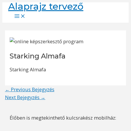
Alaprajz tervező
Skip
to
Main
Menu
content
Starking Almafa
Starking Almafa
Post
←
Previous Bejegyzés
navigation
Next Bejegyzés
→
Élőben is megtekinthető kulcsrakész mobilház: