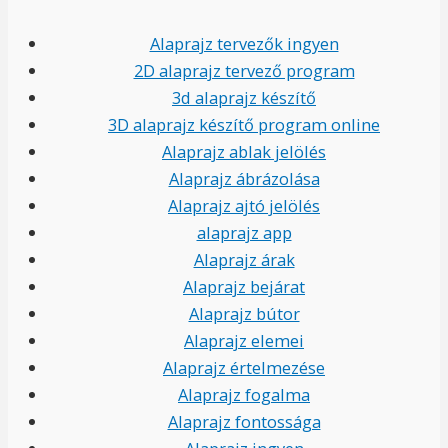
Alaprajz tervezők ingyen
2D alaprajz tervező program
3d alaprajz készítő
3D alaprajz készítő program online
Alaprajz ablak jelölés
Alaprajz ábrázolása
Alaprajz ajtó jelölés
alaprajz app
Alaprajz árak
Alaprajz bejárat
Alaprajz bútor
Alaprajz elemei
Alaprajz értelmezése
Alaprajz fogalma
Alaprajz fontossága