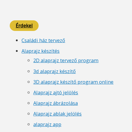
Érdekel
Családi ház tervező
Alaprajz készítés
2D alaprajz tervező program
3d alaprajz készítő
3D alaprajz készítő program online
Alaprajz ajtó jelölés
Alaprajz ábrázolása
Alaprajz ablak jelölés
alaprajz app