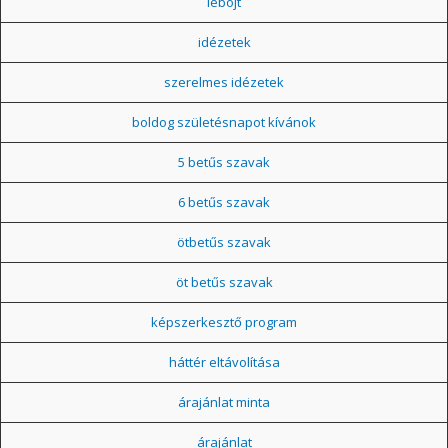
léböjt
idézetek
szerelmes idézetek
boldog születésnapot kívánok
5 betűs szavak
6 betűs szavak
ötbetűs szavak
öt betűs szavak
képszerkesztő program
háttér eltávolítása
árajánlat minta
árajánlat