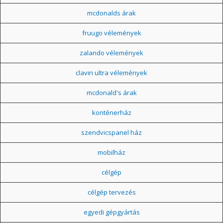
mcdonalds árak
fruugo vélemények
zalando vélemények
clavin ultra vélemények
mcdonald's árak
konténerház
szendvicspanel ház
mobilház
célgép
célgép tervezés
egyedi gépgyártás