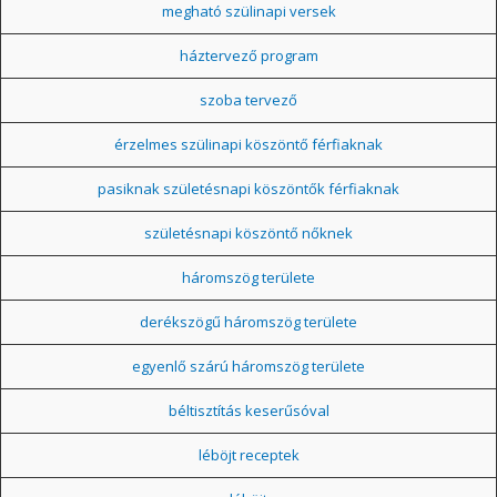
megható szülinapi versek
háztervező program
szoba tervező
érzelmes szülinapi köszöntő férfiaknak
pasiknak születésnapi köszöntők férfiaknak
születésnapi köszöntő nőknek
háromszög területe
derékszögű háromszög területe
egyenlő szárú háromszög területe
béltisztítás keserűsóval
léböjt receptek