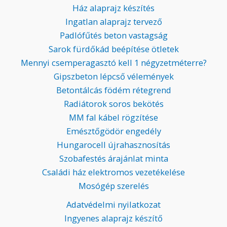
Ház alaprajz készítés
Ingatlan alaprajz tervező
Padlófűtés beton vastagság
Sarok fürdőkád beépítése ötletek
Mennyi csemperagasztó kell 1 négyzetméterre?
Gipszbeton lépcső vélemények
Betontálcás födém rétegrend
Radiátorok soros bekötés
MM fal kábel rögzítése
Emésztőgödör engedély
Hungarocell újrahasznosítás
Szobafestés árajánlat minta
Családi ház elektromos vezetékelése
Mosógép szerelés
Adatvédelmi nyilatkozat
Ingyenes alaprajz készítő