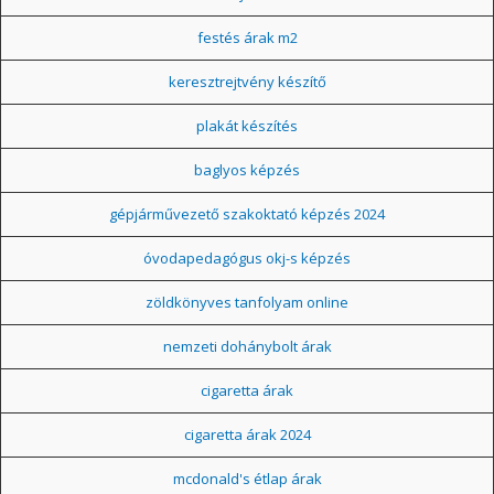
festés árak m2
keresztrejtvény készítő
plakát készítés
baglyos képzés
gépjárművezető szakoktató képzés 2024
óvodapedagógus okj-s képzés
zöldkönyves tanfolyam online
nemzeti dohánybolt árak
cigaretta árak
cigaretta árak 2024
mcdonald's étlap árak