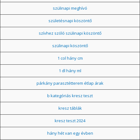
szülinapi meghívó
születésnapi köszöntő
szívhez szóló szülinapi köszöntő
szülinapi köszöntő
1 col hány cm
1 dl hány ml
párkány parasztétterem étlap árak
b kategóriás kresz teszt
kresz táblák
kresz teszt 2024
hány hét van egy évben