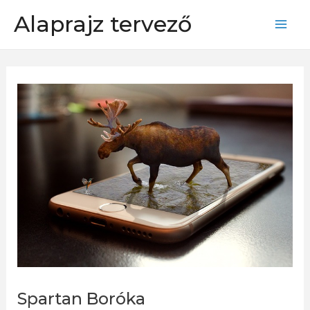
Skip
Alaprajz tervező
to
Mai
content
Men
Spartan Boróka