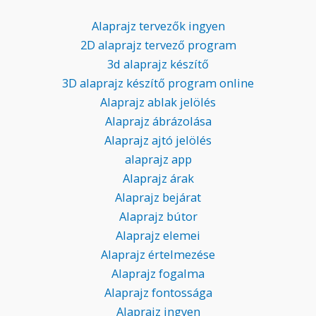
Alaprajz tervezők ingyen
2D alaprajz tervező program
3d alaprajz készítő
3D alaprajz készítő program online
Alaprajz ablak jelölés
Alaprajz ábrázolása
Alaprajz ajtó jelölés
alaprajz app
Alaprajz árak
Alaprajz bejárat
Alaprajz bútor
Alaprajz elemei
Alaprajz értelmezése
Alaprajz fogalma
Alaprajz fontossága
Alaprajz ingyen