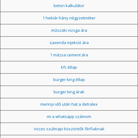
beton kalkulátor
1 hektár hány négyzetméter
műszaki vizsga ára
saxenda injekció ára
1 mázsa cement ára
kfc étlap
burger king étlap
burger king árak
mennyi idő után hat a detralex
mi a whatsapp számom
vicces szülinapi köszöntők férfiaknak