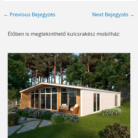
Post
←
Previous Bejegyzés
Next Bejegyzés
→
navigation
Élőben is megtekinthető kulcsrakész mobilház: