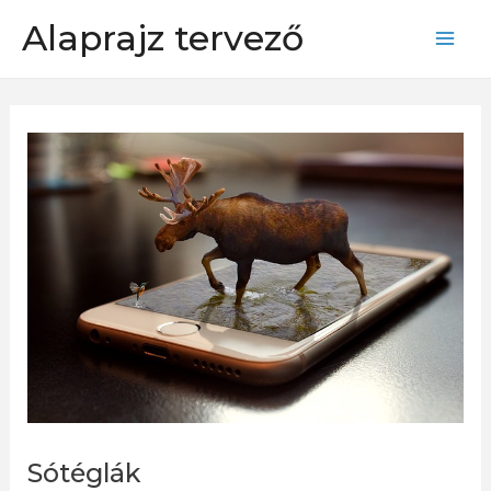
Skip
Alaprajz tervező
to
Mai
content
Men
Sótéglák