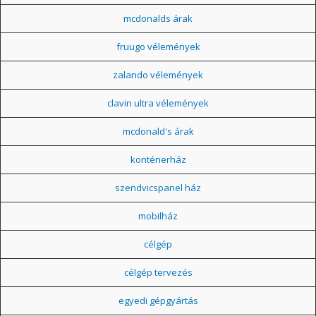
mcdonalds árak
fruugo vélemények
zalando vélemények
clavin ultra vélemények
mcdonald's árak
konténerház
szendvicspanel ház
mobilház
célgép
célgép tervezés
egyedi gépgyártás