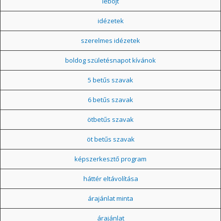
léböjt
idézetek
szerelmes idézetek
boldog születésnapot kívánok
5 betűs szavak
6 betűs szavak
ötbetűs szavak
öt betűs szavak
képszerkesztő program
háttér eltávolítása
árajánlat minta
árajánlat