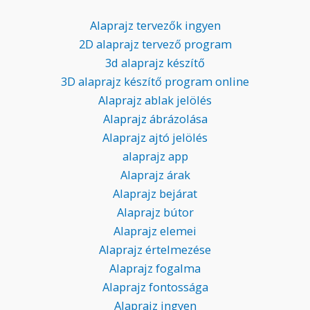
Alaprajz tervezők ingyen
2D alaprajz tervező program
3d alaprajz készítő
3D alaprajz készítő program online
Alaprajz ablak jelölés
Alaprajz ábrázolása
Alaprajz ajtó jelölés
alaprajz app
Alaprajz árak
Alaprajz bejárat
Alaprajz bútor
Alaprajz elemei
Alaprajz értelmezése
Alaprajz fogalma
Alaprajz fontossága
Alaprajz ingyen