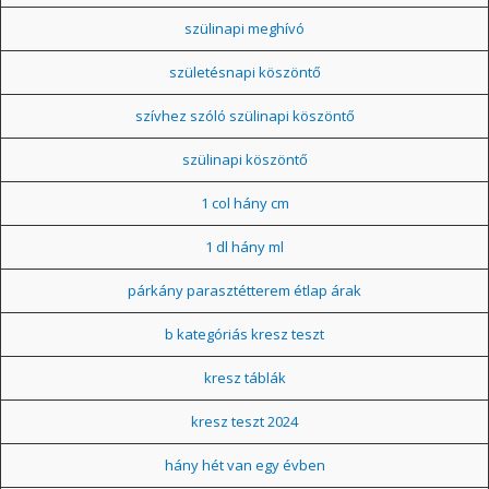
szülinapi meghívó
születésnapi köszöntő
szívhez szóló szülinapi köszöntő
szülinapi köszöntő
1 col hány cm
1 dl hány ml
párkány parasztétterem étlap árak
b kategóriás kresz teszt
kresz táblák
kresz teszt 2024
hány hét van egy évben