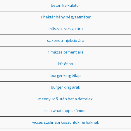
beton kalkulátor
1 hektár hány négyzetméter
műszaki vizsga ára
saxenda injekció ára
1 mázsa cement ára
kfc étlap
burger king étlap
burger king árak
mennyi idő után hat a detralex
mi a whatsapp számom
vicces szülinapi köszöntők férfiaknak