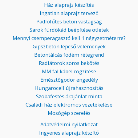
Ház alaprajz készítés
Ingatlan alaprajz tervező
Padlófűtés beton vastagság
Sarok fürdőkád beépítése ötletek
Mennyi csemperagasztó kell 1 négyzetméterre?
Gipszbeton lépcső vélemények
Betontálcás födém rétegrend
Radiátorok soros bekötés
MM fal kábel rögzítése
Emésztőgödör engedély
Hungarocell újrahasznosítás
Szobafestés árajánlat minta
Családi ház elektromos vezetékelése
Mosógép szerelés
Adatvédelmi nyilatkozat
Ingyenes alaprajz készítő