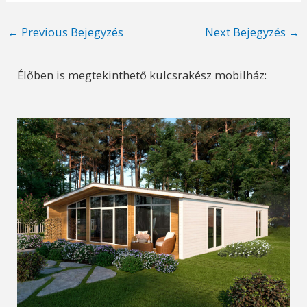
Post
←
Previous Bejegyzés
Next Bejegyzés
→
navigation
Élőben is megtekinthető kulcsrakész mobilház: