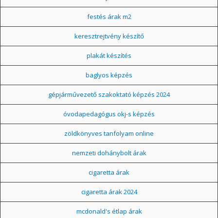
festés árak m2
keresztrejtvény készítő
plakát készítés
baglyos képzés
gépjárművezető szakoktató képzés 2024
óvodapedagógus okj-s képzés
zöldkönyves tanfolyam online
nemzeti dohánybolt árak
cigaretta árak
cigaretta árak 2024
mcdonald's étlap árak