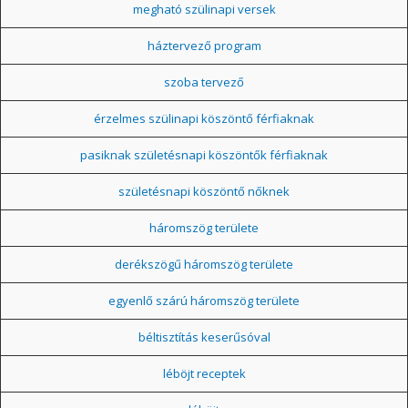
megható szülinapi versek
háztervező program
szoba tervező
érzelmes szülinapi köszöntő férfiaknak
pasiknak születésnapi köszöntők férfiaknak
születésnapi köszöntő nőknek
háromszög területe
derékszögű háromszög területe
egyenlő szárú háromszög területe
béltisztítás keserűsóval
léböjt receptek