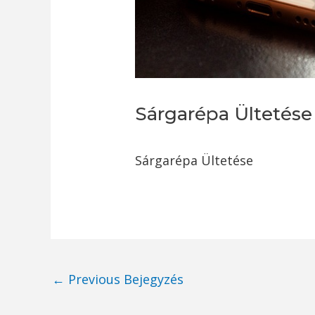
Sárgarépa Ültetése
Sárgarépa Ültetése
Post
←
Previous Bejegyzés
navigation