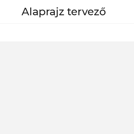
Skip
Alaprajz tervező
to
content