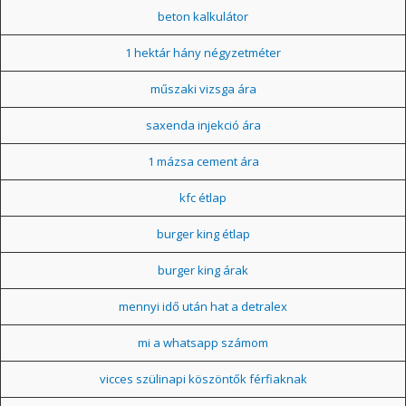
beton kalkulátor
1 hektár hány négyzetméter
műszaki vizsga ára
saxenda injekció ára
1 mázsa cement ára
kfc étlap
burger king étlap
burger king árak
mennyi idő után hat a detralex
mi a whatsapp számom
vicces szülinapi köszöntők férfiaknak