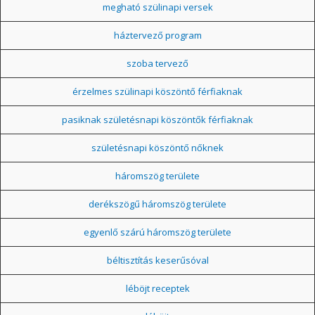
megható szülinapi versek
háztervező program
szoba tervező
érzelmes szülinapi köszöntő férfiaknak
pasiknak születésnapi köszöntők férfiaknak
születésnapi köszöntő nőknek
háromszög területe
derékszögű háromszög területe
egyenlő szárú háromszög területe
béltisztítás keserűsóval
léböjt receptek