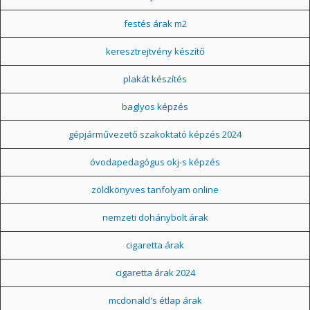
festés árak m2
keresztrejtvény készítő
plakát készítés
baglyos képzés
gépjárművezető szakoktató képzés 2024
óvodapedagógus okj-s képzés
zöldkönyves tanfolyam online
nemzeti dohánybolt árak
cigaretta árak
cigaretta árak 2024
mcdonald's étlap árak