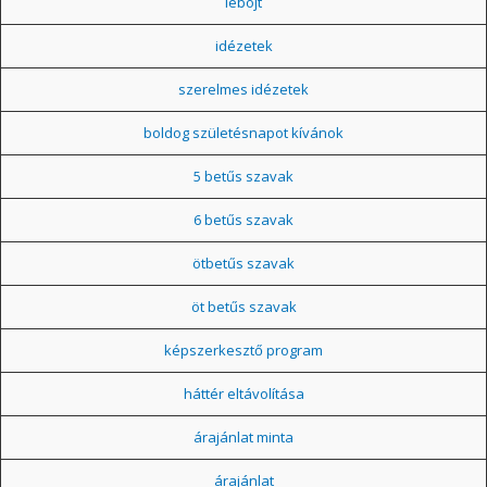
léböjt
idézetek
szerelmes idézetek
boldog születésnapot kívánok
5 betűs szavak
6 betűs szavak
ötbetűs szavak
öt betűs szavak
képszerkesztő program
háttér eltávolítása
árajánlat minta
árajánlat