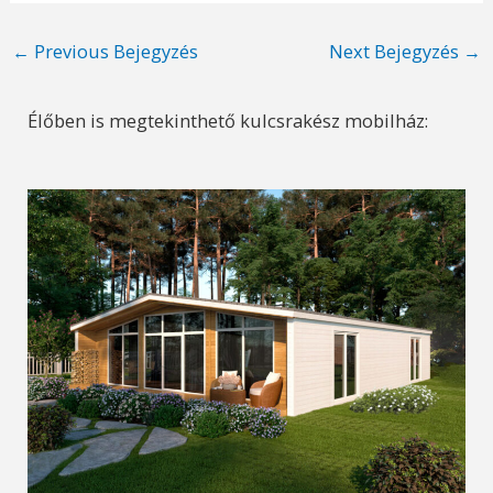
Post
←
Previous Bejegyzés
Next Bejegyzés
→
navigation
Élőben is megtekinthető kulcsrakész mobilház: