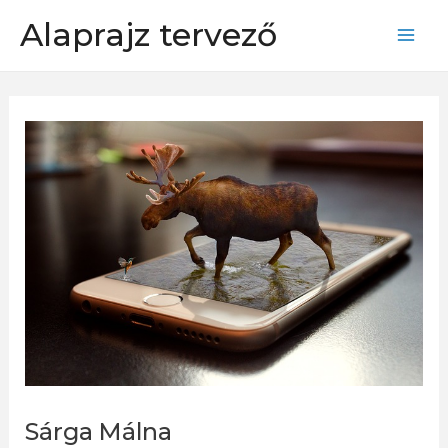
Skip
Alaprajz tervező
to
Mai
content
Men
Sárga Málna