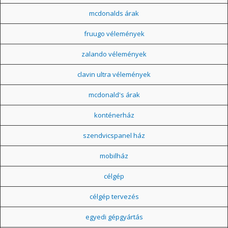
mcdonalds árak
fruugo vélemények
zalando vélemények
clavin ultra vélemények
mcdonald's árak
konténerház
szendvicspanel ház
mobilház
célgép
célgép tervezés
egyedi gépgyártás