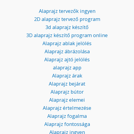
Alaprajz tervezők ingyen
2D alaprajz tervező program
3d alaprajz készítő
3D alaprajz készítő program online
Alaprajz ablak jelölés
Alaprajz ábrázolása
Alaprajz ajtó jelölés
alaprajz app
Alaprajz árak
Alaprajz bejárat
Alaprajz bútor
Alaprajz elemei
Alaprajz értelmezése
Alaprajz fogalma
Alaprajz fontossága
Alaprajz ingyen