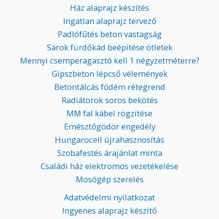
Ház alaprajz készítés
Ingatlan alaprajz tervező
Padlófűtés beton vastagság
Sarok fürdőkád beépítése ötletek
Mennyi csemperagasztó kell 1 négyzetméterre?
Gipszbeton lépcső vélemények
Betontálcás födém rétegrend
Radiátorok soros bekötés
MM fal kábel rögzítése
Emésztőgödör engedély
Hungarocell újrahasznosítás
Szobafestés árajánlat minta
Családi ház elektromos vezetékelése
Mosógép szerelés
Adatvédelmi nyilatkozat
Ingyenes alaprajz készítő