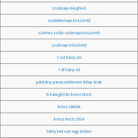
szülinapi meghívó
születésnapi köszöntő
szívhez szóló szülinapi köszöntő
szülinapi köszöntő
1 col hány cm
1 dl hány ml
párkány parasztétterem étlap árak
b kategóriás kresz teszt
kresz táblák
kresz teszt 2024
hány hét van egy évben