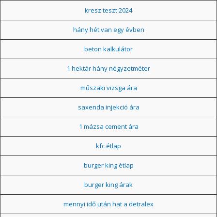
kresz teszt 2024
hány hét van egy évben
beton kalkulátor
1 hektár hány négyzetméter
műszaki vizsga ára
saxenda injekció ára
1 mázsa cement ára
kfc étlap
burger king étlap
burger king árak
mennyi idő után hat a detralex