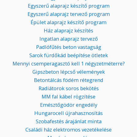
Egyszerű alaprajz készítő program
Egyszerű alaprajz tervező program
Épület alaprajz készítő program
Ház alaprajz készítés
Ingatlan alaprajz tervező
Padlófűtés beton vastagság
Sarok fürdőkád beépítése ötletek
Mennyi csemperagasztó kell 1 négyzetméterre?
Gipszbeton lépcső vélemények
Betontálcás födém rétegrend
Radiátorok soros bekötés
MM fal kábel rögzítése
Emésztőgödör engedély
Hungarocell újrahasznosítás
Szobafestés árajánlat minta
Családi ház elektromos vezetékelése