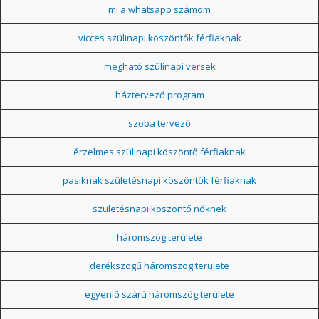
mi a whatsapp számom
vicces szülinapi köszöntők férfiaknak
megható szülinapi versek
háztervező program
szoba tervező
érzelmes szülinapi köszöntő férfiaknak
pasiknak születésnapi köszöntők férfiaknak
születésnapi köszöntő nőknek
háromszög területe
derékszögű háromszög területe
egyenlő szárú háromszög területe