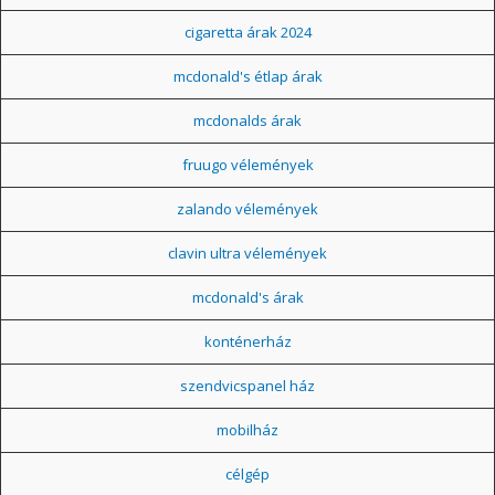
cigaretta árak 2024
mcdonald's étlap árak
mcdonalds árak
fruugo vélemények
zalando vélemények
clavin ultra vélemények
mcdonald's árak
konténerház
szendvicspanel ház
mobilház
célgép