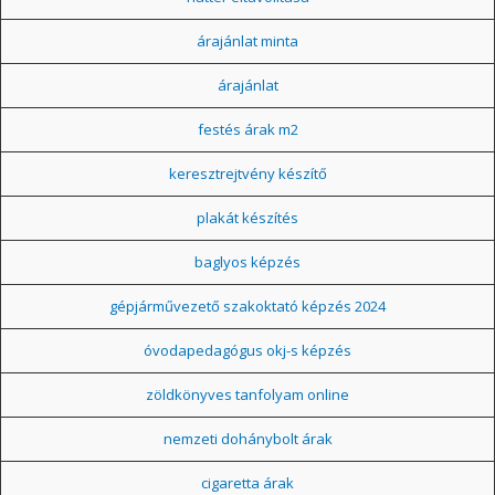
árajánlat minta
árajánlat
festés árak m2
keresztrejtvény készítő
plakát készítés
baglyos képzés
gépjárművezető szakoktató képzés 2024
óvodapedagógus okj-s képzés
zöldkönyves tanfolyam online
nemzeti dohánybolt árak
cigaretta árak