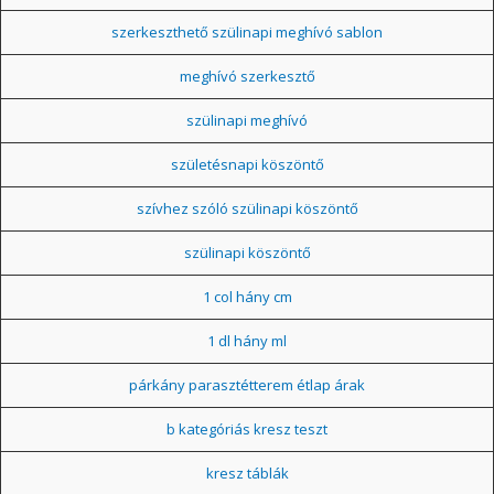
szerkeszthető szülinapi meghívó sablon
meghívó szerkesztő
szülinapi meghívó
születésnapi köszöntő
szívhez szóló szülinapi köszöntő
szülinapi köszöntő
1 col hány cm
1 dl hány ml
párkány parasztétterem étlap árak
b kategóriás kresz teszt
kresz táblák