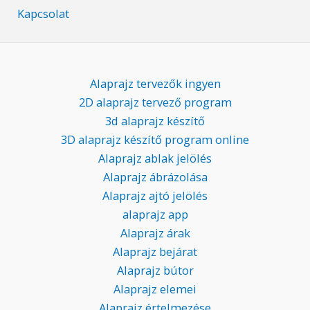
Kapcsolat
Alaprajz tervezők ingyen
2D alaprajz tervező program
3d alaprajz készítő
3D alaprajz készítő program online
Alaprajz ablak jelölés
Alaprajz ábrázolása
Alaprajz ajtó jelölés
alaprajz app
Alaprajz árak
Alaprajz bejárat
Alaprajz bútor
Alaprajz elemei
Alaprajz értelmezése