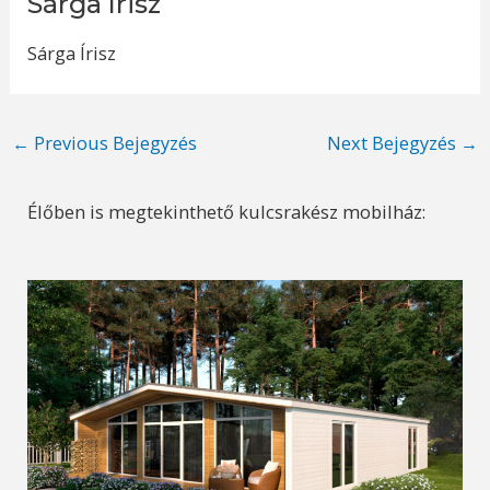
Sárga Írisz
Sárga Írisz
Post
←
Previous Bejegyzés
Next Bejegyzés
→
navigation
Élőben is megtekinthető kulcsrakész mobilház: