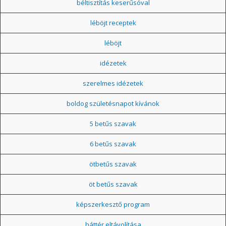
béltisztítás keserűsóval
léböjt receptek
léböjt
idézetek
szerelmes idézetek
boldog születésnapot kívánok
5 betűs szavak
6 betűs szavak
ötbetűs szavak
öt betűs szavak
képszerkesztő program
háttér eltávolítása