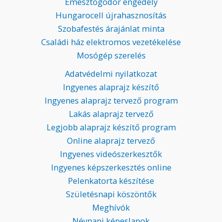
Emésztőgödör engedély
Hungarocell újrahasznosítás
Szobafestés árajánlat minta
Családi ház elektromos vezetékelése
Mosógép szerelés
Adatvédelmi nyilatkozat
Ingyenes alaprajz készítő
Ingyenes alaprajz tervező program
Lakás alaprajz tervező
Legjobb alaprajz készítő program
Online alaprajz tervező
Ingyenes videószerkesztők
Ingyenes képszerkesztés online
Pelenkatorta készítése
Születésnapi köszöntők
Meghívók
Névnapi képeslapok