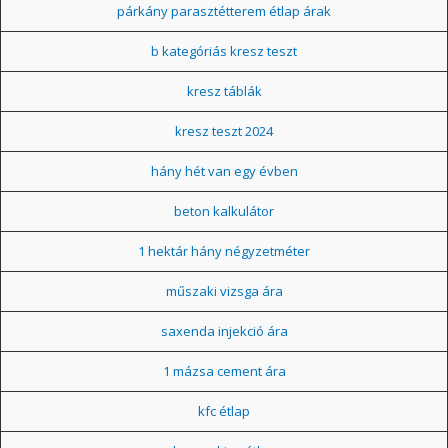
párkány parasztétterem étlap árak
b kategóriás kresz teszt
kresz táblák
kresz teszt 2024
hány hét van egy évben
beton kalkulátor
1 hektár hány négyzetméter
műszaki vizsga ára
saxenda injekció ára
1 mázsa cement ára
kfc étlap