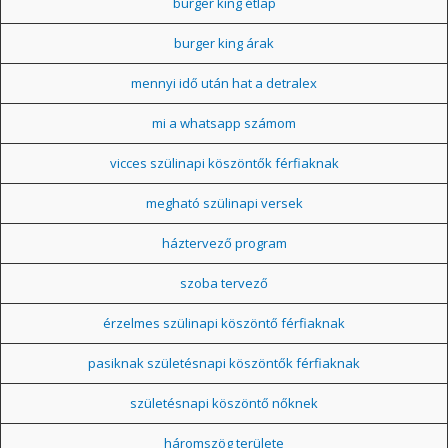
burger king étlap
burger king árak
mennyi idő után hat a detralex
mi a whatsapp számom
vicces szülinapi köszöntők férfiaknak
megható szülinapi versek
háztervező program
szoba tervező
érzelmes szülinapi köszöntő férfiaknak
pasiknak születésnapi köszöntők férfiaknak
születésnapi köszöntő nőknek
háromszög területe