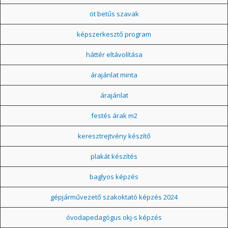
öt betűs szavak
képszerkesztő program
háttér eltávolítása
árajánlat minta
árajánlat
festés árak m2
keresztrejtvény készítő
plakát készítés
baglyos képzés
gépjárművezető szakoktató képzés 2024
óvodapedagógus okj-s képzés