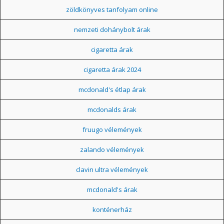
zöldkönyves tanfolyam online
nemzeti dohánybolt árak
cigaretta árak
cigaretta árak 2024
mcdonald's étlap árak
mcdonalds árak
fruugo vélemények
zalando vélemények
clavin ultra vélemények
mcdonald's árak
konténerház