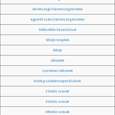
derékszögű háromszög területe
egyenlő szárú háromszög területe
béltisztítás keserűsóval
léböjt receptek
léböjt
idézetek
szerelmes idézetek
boldog születésnapot kívánok
5 betűs szavak
6 betűs szavak
ötbetűs szavak