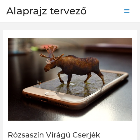
Skip
Alaprajz tervező
to
Mai
content
Men
Rózsaszín Virágú Cserjék