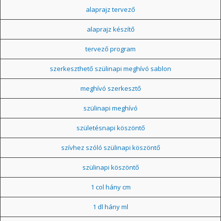
alaprajz tervező
alaprajz készítő
tervező program
szerkeszthető szülinapi meghívó sablon
meghívó szerkesztő
szülinapi meghívó
születésnapi köszöntő
szívhez szóló szülinapi köszöntő
szülinapi köszöntő
1 col hány cm
1 dl hány ml