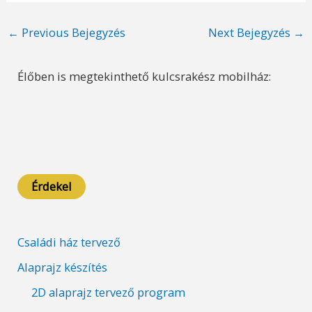
Post
←
Previous Bejegyzés
Next Bejegyzés
→
navigation
Élőben is megtekinthető kulcsrakész mobilház:
Érdekel
Családi ház tervező
Alaprajz készítés
2D alaprajz tervező program