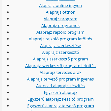
Alaprajz online ingyen
Alaprajz otthon
Alaprajz program
Alaprajz programok
Alaprajz rajzoló program
Alaprajz rajzoló program letöltés
Alaprajz szerkesztése
Alaprajz szerkesztő
Alaprajz szerkesztő program
Alaprajz szerkesztő program letöltés
Alaprajz tervezés árak
Alaprajz tervező program ingyenes
Autocad alaprajz készítés
Egyszerű alaprajz
Egyszerű alaprajz készítő program
Egyszerű alaprajz tervező program