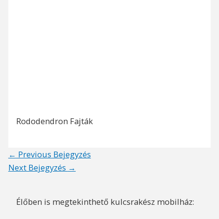
Rododendron Fajták
Post
←
Previous Bejegyzés
navigation
Next Bejegyzés
→
Élőben is megtekinthető kulcsrakész mobilház: