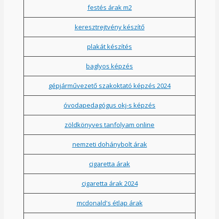
festés árak m2
keresztrejtvény készítő
plakát készítés
baglyos képzés
gépjárművezető szakoktató képzés 2024
óvodapedagógus okj-s képzés
zöldkönyves tanfolyam online
nemzeti dohánybolt árak
cigaretta árak
cigaretta árak 2024
mcdonald's étlap árak