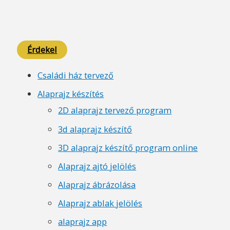
Érdekel
Családi ház tervező
Alaprajz készítés
2D alaprajz tervező program
3d alaprajz készítő
3D alaprajz készítő program online
Alaprajz ajtó jelölés
Alaprajz ábrázolása
Alaprajz ablak jelölés
alaprajz app