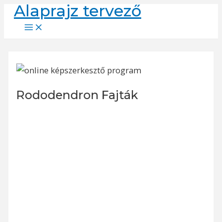
Alaprajz tervező
Skip
to
Main
Menu
content
Rododendron Fajták