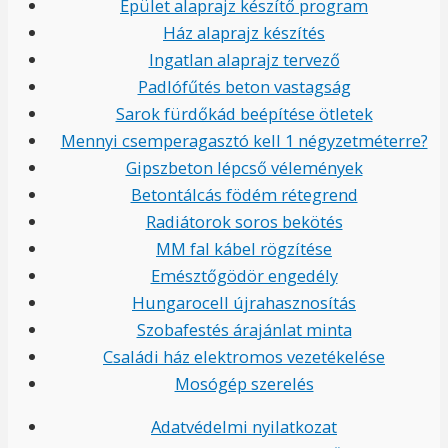
Épület alaprajz készítő program
Ház alaprajz készítés
Ingatlan alaprajz tervező
Padlófűtés beton vastagság
Sarok fürdőkád beépítése ötletek
Mennyi csemperagasztó kell 1 négyzetméterre?
Gipszbeton lépcső vélemények
Betontálcás födém rétegrend
Radiátorok soros bekötés
MM fal kábel rögzítése
Emésztőgödör engedély
Hungarocell újrahasznosítás
Szobafestés árajánlat minta
Családi ház elektromos vezetékelése
Mosógép szerelés
Adatvédelmi nyilatkozat