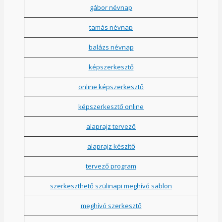
gábor névnap
tamás névnap
balázs névnap
képszerkesztő
online képszerkesztő
képszerkesztő online
alaprajz tervező
alaprajz készítő
tervező program
szerkeszthető szülinapi meghívó sablon
meghívó szerkesztő