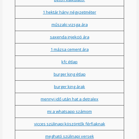
1 hektár hány négyzetméter
műszaki vizsga ára
saxenda injekció ára
1 mázsa cement ára
kfc étlap
burger king étlap
burger king árak
mennyi idő után hat a detralex
mi a whatsapp számom
vicces szülinapi köszöntők férfiaknak
megható szülinapi versek