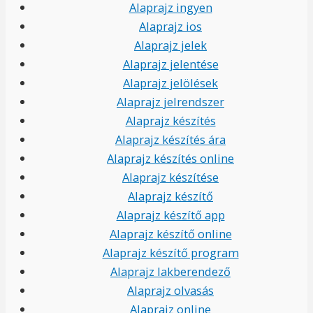
Alaprajz ingyen
Alaprajz ios
Alaprajz jelek
Alaprajz jelentése
Alaprajz jelölések
Alaprajz jelrendszer
Alaprajz készítés
Alaprajz készítés ára
Alaprajz készítés online
Alaprajz készítése
Alaprajz készítő
Alaprajz készítő app
Alaprajz készítő online
Alaprajz készítő program
Alaprajz lakberendező
Alaprajz olvasás
Alaprajz online