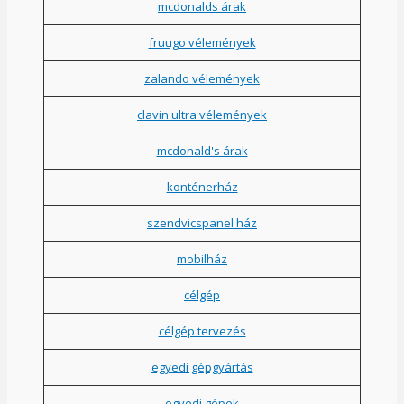
mcdonalds árak
fruugo vélemények
zalando vélemények
clavin ultra vélemények
mcdonald's árak
konténerház
szendvicspanel ház
mobilház
célgép
célgép tervezés
egyedi gépgyártás
egyedi gépek