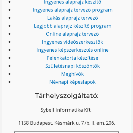
Ingyenes alaprajz készítő
Ingyenes alaprajz tervező program
Lakás alaprajz tervező
Legjobb alaprajz készítő program
Online alaprajz tervező
Ingyenes videószerkesztők
Ingyenes képszerkesztés online
Pelenkatorta készítése
Születésnapi köszöntők
Meghívók
Névnapi képeslapok
Tárhelyszolgáltató:
Sybell Informatika Kft.
1158 Budapest, Késmárk u. 7./b. II. em. 206.