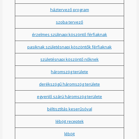
háztervező program
szoba tervező
érzelmes szülinapi köszöntő férfiaknak
pasiknak születésnapi köszöntők férfiaknak
születésnapi köszöntő nőknek
háromszög területe
derékszögű háromszög területe
egyenlő szárú háromszög területe
béltisztítás keserűsóval
léböjt receptek
léböjt