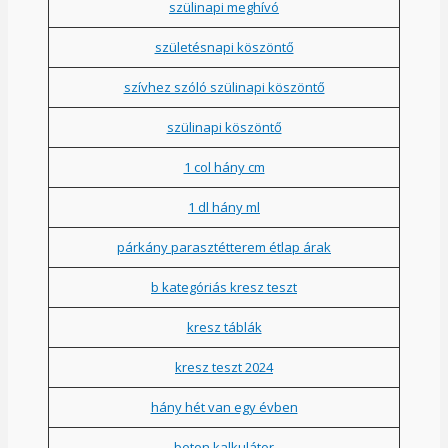
szülinapi meghívó
születésnapi köszöntő
szívhez szóló szülinapi köszöntő
szülinapi köszöntő
1 col hány cm
1 dl hány ml
párkány parasztétterem étlap árak
b kategóriás kresz teszt
kresz táblák
kresz teszt 2024
hány hét van egy évben
beton kalkulátor