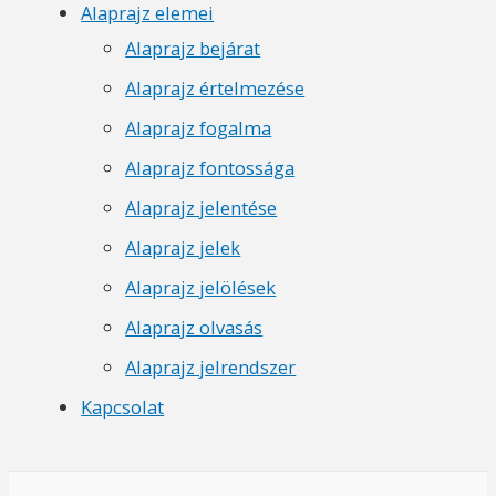
Alaprajz elemei
Alaprajz bejárat
Alaprajz értelmezése
Alaprajz fogalma
Alaprajz fontossága
Alaprajz jelentése
Alaprajz jelek
Alaprajz jelölések
Alaprajz olvasás
Alaprajz jelrendszer
Kapcsolat