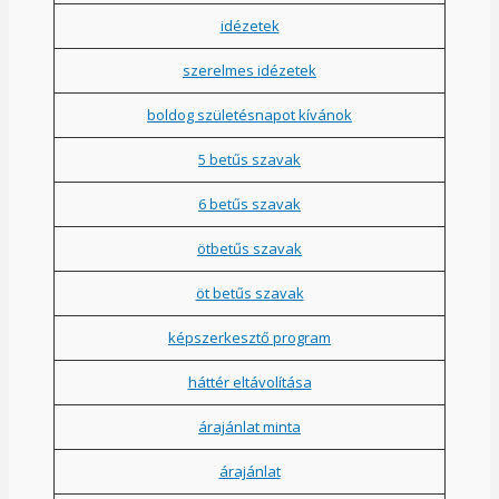
idézetek
szerelmes idézetek
boldog születésnapot kívánok
5 betűs szavak
6 betűs szavak
ötbetűs szavak
öt betűs szavak
képszerkesztő program
háttér eltávolítása
árajánlat minta
árajánlat