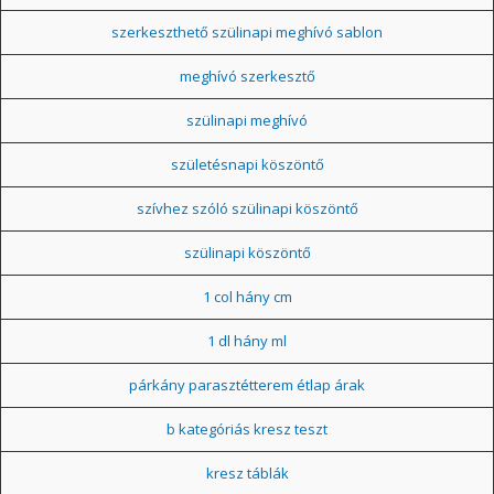
szerkeszthető szülinapi meghívó sablon
meghívó szerkesztő
szülinapi meghívó
születésnapi köszöntő
szívhez szóló szülinapi köszöntő
szülinapi köszöntő
1 col hány cm
1 dl hány ml
párkány parasztétterem étlap árak
b kategóriás kresz teszt
kresz táblák