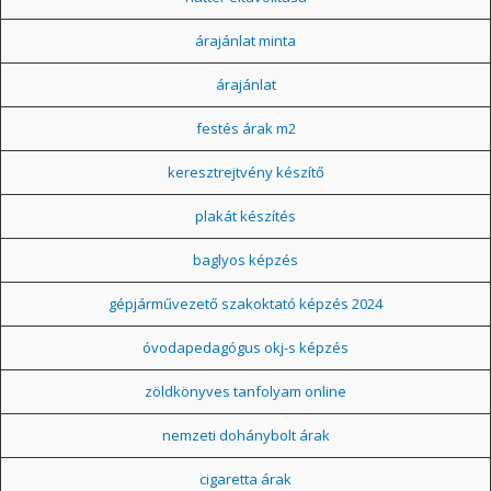
árajánlat minta
árajánlat
festés árak m2
keresztrejtvény készítő
plakát készítés
baglyos képzés
gépjárművezető szakoktató képzés 2024
óvodapedagógus okj-s képzés
zöldkönyves tanfolyam online
nemzeti dohánybolt árak
cigaretta árak