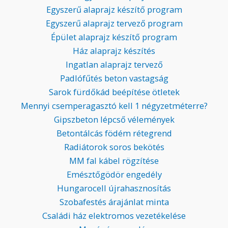
Egyszerű alaprajz készítő program
Egyszerű alaprajz tervező program
Épület alaprajz készítő program
Ház alaprajz készítés
Ingatlan alaprajz tervező
Padlófűtés beton vastagság
Sarok fürdőkád beépítése ötletek
Mennyi csemperagasztó kell 1 négyzetméterre?
Gipszbeton lépcső vélemények
Betontálcás födém rétegrend
Radiátorok soros bekötés
MM fal kábel rögzítése
Emésztőgödör engedély
Hungarocell újrahasznosítás
Szobafestés árajánlat minta
Családi ház elektromos vezetékelése