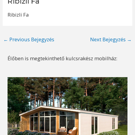
Ribizli Fa
Ribizli Fa
Post
←
Previous Bejegyzés
Next Bejegyzés
→
navigation
Élőben is megtekinthető kulcsrakész mobilház: