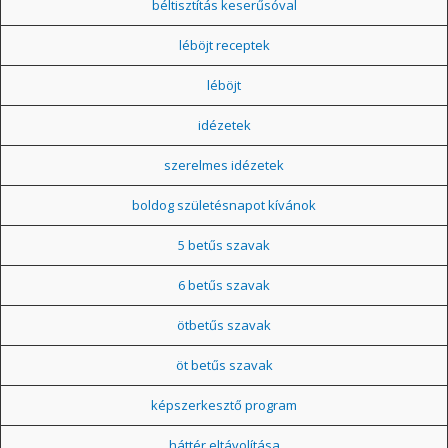
béltisztítás keserűsóval
léböjt receptek
léböjt
idézetek
szerelmes idézetek
boldog születésnapot kívánok
5 betűs szavak
6 betűs szavak
ötbetűs szavak
öt betűs szavak
képszerkesztő program
háttér eltávolítása