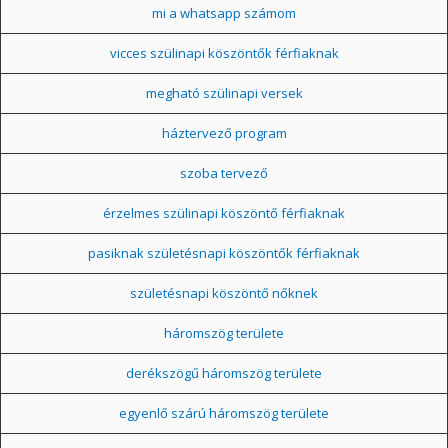
mi a whatsapp számom
vicces szülinapi köszöntők férfiaknak
megható szülinapi versek
háztervező program
szoba tervező
érzelmes szülinapi köszöntő férfiaknak
pasiknak születésnapi köszöntők férfiaknak
születésnapi köszöntő nőknek
háromszög területe
derékszögű háromszög területe
egyenlő szárú háromszög területe