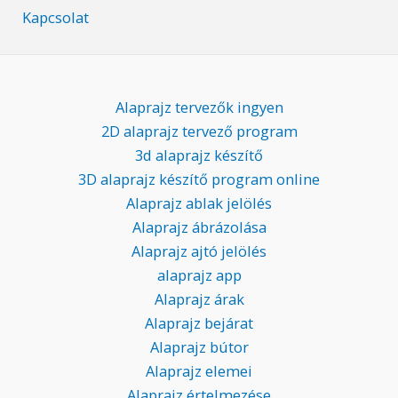
Kapcsolat
Alaprajz tervezők ingyen
2D alaprajz tervező program
3d alaprajz készítő
3D alaprajz készítő program online
Alaprajz ablak jelölés
Alaprajz ábrázolása
Alaprajz ajtó jelölés
alaprajz app
Alaprajz árak
Alaprajz bejárat
Alaprajz bútor
Alaprajz elemei
Alaprajz értelmezése