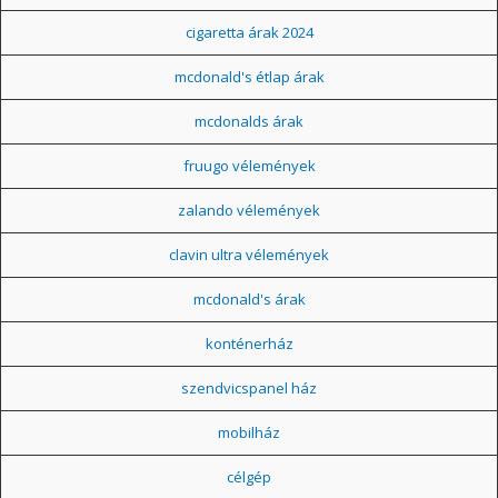
cigaretta árak 2024
mcdonald's étlap árak
mcdonalds árak
fruugo vélemények
zalando vélemények
clavin ultra vélemények
mcdonald's árak
konténerház
szendvicspanel ház
mobilház
célgép