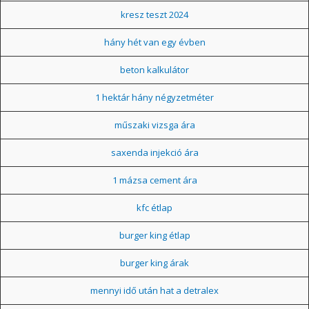
kresz teszt 2024
hány hét van egy évben
beton kalkulátor
1 hektár hány négyzetméter
műszaki vizsga ára
saxenda injekció ára
1 mázsa cement ára
kfc étlap
burger king étlap
burger king árak
mennyi idő után hat a detralex