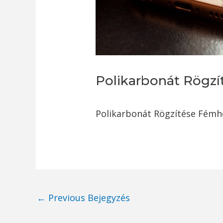
Polikarbonát Rögz
Polikarbonát Rögzítése Fémh
Post
←
Previous Bejegyzés
navigation