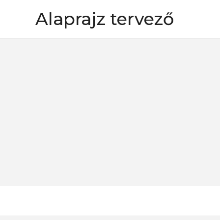
Skip
Alaprajz tervező
to
content