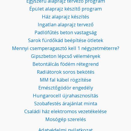
Egyszerű alaprajz tervező program
Épület alaprajz készítő program
Ház alaprajz készítés
Ingatlan alaprajz tervező
Padlófűtés beton vastagság
Sarok fürdőkád beépítése ötletek
Mennyi csemperagasztó kell 1 négyzetméterre?
Gipszbeton lépcső vélemények
Betontálcás födém rétegrend
Radiátorok soros bekötés
MM fal kábel rögzítése
Emésztőgödör engedély
Hungarocell újrahasznosítás
Szobafestés árajánlat minta
Családi ház elektromos vezetékelése
Mosógép szerelés
Adatvédelmi nyilatkozat