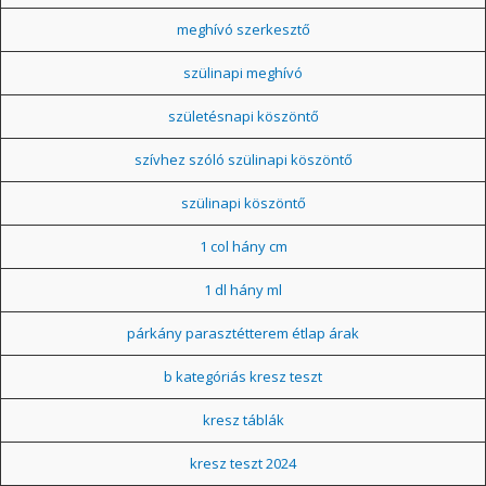
meghívó szerkesztő
szülinapi meghívó
születésnapi köszöntő
szívhez szóló szülinapi köszöntő
szülinapi köszöntő
1 col hány cm
1 dl hány ml
párkány parasztétterem étlap árak
b kategóriás kresz teszt
kresz táblák
kresz teszt 2024