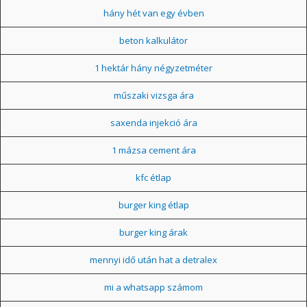
hány hét van egy évben
beton kalkulátor
1 hektár hány négyzetméter
műszaki vizsga ára
saxenda injekció ára
1 mázsa cement ára
kfc étlap
burger king étlap
burger king árak
mennyi idő után hat a detralex
mi a whatsapp számom