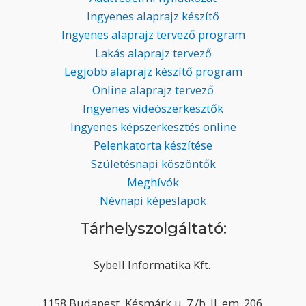
Ingyenes alaprajz készítő
Ingyenes alaprajz tervező program
Lakás alaprajz tervező
Legjobb alaprajz készítő program
Online alaprajz tervező
Ingyenes videószerkesztők
Ingyenes képszerkesztés online
Pelenkatorta készítése
Születésnapi köszöntők
Meghívók
Névnapi képeslapok
Tárhelyszolgáltató:
Sybell Informatika Kft.
1158 Budapest, Késmárk u. 7./b. II. em. 206.