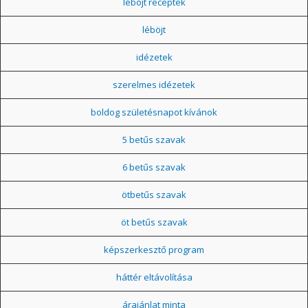
léböjt receptek
léböjt
idézetek
szerelmes idézetek
boldog születésnapot kívánok
5 betűs szavak
6 betűs szavak
ötbetűs szavak
öt betűs szavak
képszerkesztő program
háttér eltávolítása
árajánlat minta