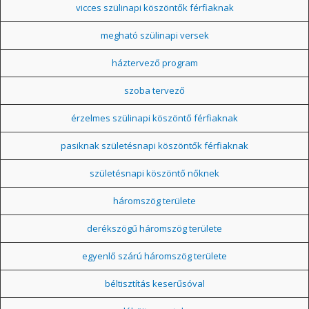
vicces szülinapi köszöntők férfiaknak
megható szülinapi versek
háztervező program
szoba tervező
érzelmes szülinapi köszöntő férfiaknak
pasiknak születésnapi köszöntők férfiaknak
születésnapi köszöntő nőknek
háromszög területe
derékszögű háromszög területe
egyenlő szárú háromszög területe
béltisztítás keserűsóval