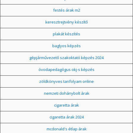
festés árak m2
keresztrejtvény készítő
plakát készítés
baglyos képzés
gépjárművezető szakoktató képzés 2024
óvodapedagógus okj-s képzés
zöldkönyves tanfolyam online
nemzeti dohánybolt árak
cigaretta árak
cigaretta árak 2024
mcdonald's étlap árak