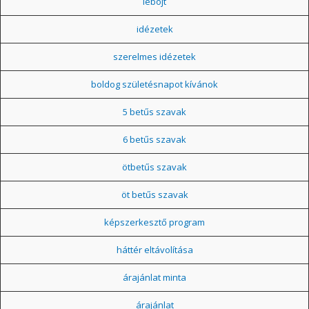
léböjt
idézetek
szerelmes idézetek
boldog születésnapot kívánok
5 betűs szavak
6 betűs szavak
ötbetűs szavak
öt betűs szavak
képszerkesztő program
háttér eltávolítása
árajánlat minta
árajánlat