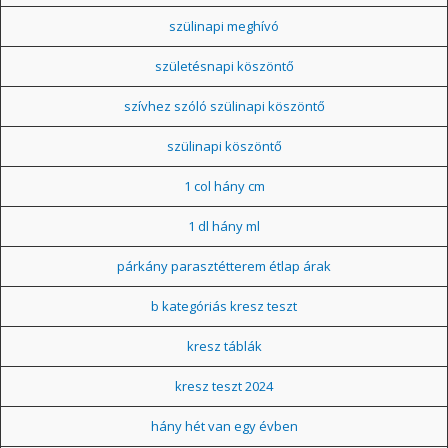
szülinapi meghívó
születésnapi köszöntő
szívhez szóló szülinapi köszöntő
szülinapi köszöntő
1 col hány cm
1 dl hány ml
párkány parasztétterem étlap árak
b kategóriás kresz teszt
kresz táblák
kresz teszt 2024
hány hét van egy évben