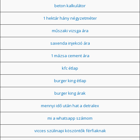
beton kalkulátor
1 hektár hány négyzetméter
műszaki vizsga ára
saxenda injekció ára
1 mázsa cement ára
kfc étlap
burger king étlap
burger king árak
mennyi idő után hat a detralex
mi a whatsapp számom
vicces szülinapi köszöntők férfiaknak