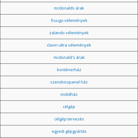
mcdonalds árak
fruugo vélemények
zalando vélemények
clavin ultra vélemények
mcdonald's árak
konténerház
szendvicspanel ház
mobilház
célgép
célgép tervezés
egyedi gépgyártás