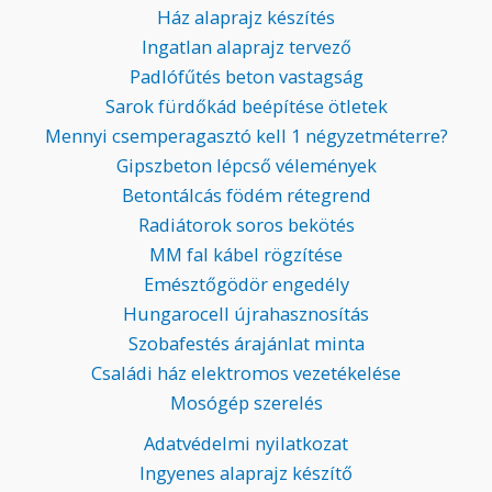
Ház alaprajz készítés
Ingatlan alaprajz tervező
Padlófűtés beton vastagság
Sarok fürdőkád beépítése ötletek
Mennyi csemperagasztó kell 1 négyzetméterre?
Gipszbeton lépcső vélemények
Betontálcás födém rétegrend
Radiátorok soros bekötés
MM fal kábel rögzítése
Emésztőgödör engedély
Hungarocell újrahasznosítás
Szobafestés árajánlat minta
Családi ház elektromos vezetékelése
Mosógép szerelés
Adatvédelmi nyilatkozat
Ingyenes alaprajz készítő