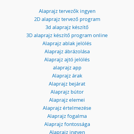
Alaprajz tervezők ingyen
2D alaprajz tervező program
3d alaprajz készítő
3D alaprajz készítő program online
Alaprajz ablak jelölés
Alaprajz ábrázolása
Alaprajz ajtó jelölés
alaprajz app
Alaprajz árak
Alaprajz bejárat
Alaprajz bútor
Alaprajz elemei
Alaprajz értelmezése
Alaprajz fogalma
Alaprajz fontossága
Alaprajz ingyen