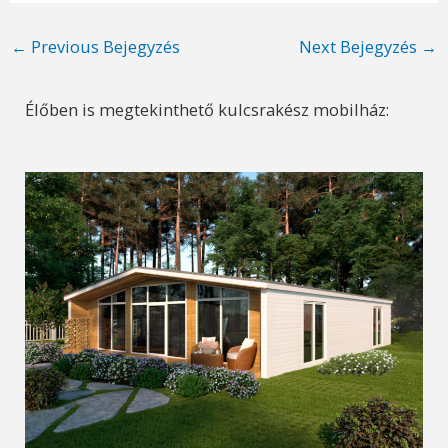
Post
←
Previous Bejegyzés
Next Bejegyzés
→
navigation
Élőben is megtekinthető kulcsrakész mobilház: