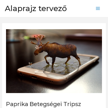
Skip
Alaprajz tervező
to
Mai
content
Men
Paprika Betegségei Tripsz