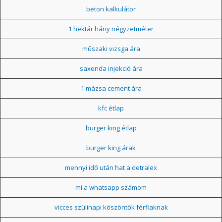
beton kalkulátor
1 hektár hány négyzetméter
műszaki vizsga ára
saxenda injekció ára
1 mázsa cement ára
kfc étlap
burger king étlap
burger king árak
mennyi idő után hat a detralex
mi a whatsapp számom
vicces szülinapi köszöntők férfiaknak