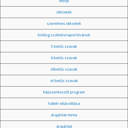
léböjt
idézetek
szerelmes idézetek
boldog születésnapot kívánok
5 betűs szavak
6 betűs szavak
ötbetűs szavak
öt betűs szavak
képszerkesztő program
háttér eltávolítása
árajánlat minta
árajánlat