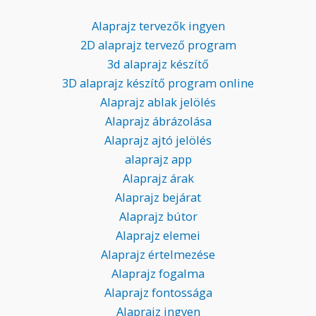
Alaprajz tervezők ingyen
2D alaprajz tervező program
3d alaprajz készítő
3D alaprajz készítő program online
Alaprajz ablak jelölés
Alaprajz ábrázolása
Alaprajz ajtó jelölés
alaprajz app
Alaprajz árak
Alaprajz bejárat
Alaprajz bútor
Alaprajz elemei
Alaprajz értelmezése
Alaprajz fogalma
Alaprajz fontossága
Alaprajz ingyen