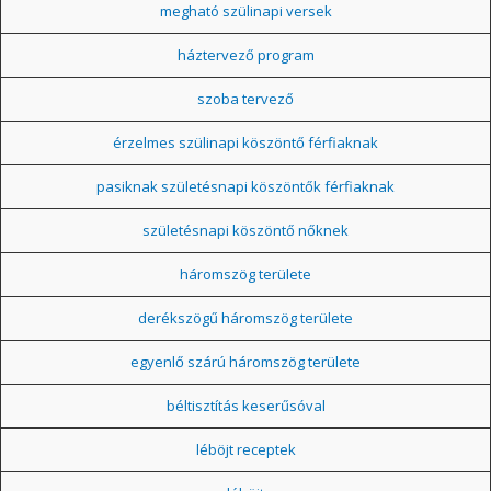
megható szülinapi versek
háztervező program
szoba tervező
érzelmes szülinapi köszöntő férfiaknak
pasiknak születésnapi köszöntők férfiaknak
születésnapi köszöntő nőknek
háromszög területe
derékszögű háromszög területe
egyenlő szárú háromszög területe
béltisztítás keserűsóval
léböjt receptek