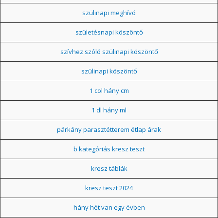
szülinapi meghívó
születésnapi köszöntő
szívhez szóló szülinapi köszöntő
szülinapi köszöntő
1 col hány cm
1 dl hány ml
párkány parasztétterem étlap árak
b kategóriás kresz teszt
kresz táblák
kresz teszt 2024
hány hét van egy évben