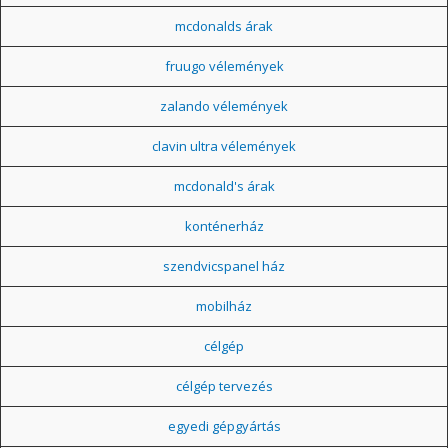
mcdonalds árak
fruugo vélemények
zalando vélemények
clavin ultra vélemények
mcdonald's árak
konténerház
szendvicspanel ház
mobilház
célgép
célgép tervezés
egyedi gépgyártás