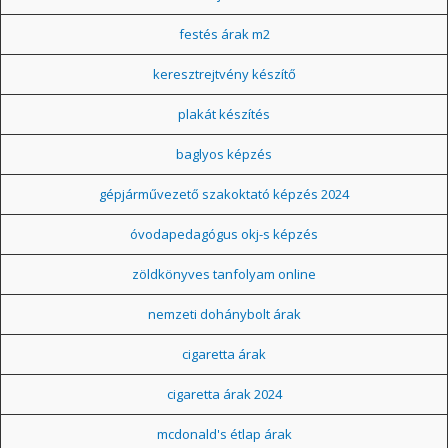
festés árak m2
keresztrejtvény készítő
plakát készítés
baglyos képzés
gépjárművezető szakoktató képzés 2024
óvodapedagógus okj-s képzés
zöldkönyves tanfolyam online
nemzeti dohánybolt árak
cigaretta árak
cigaretta árak 2024
mcdonald's étlap árak