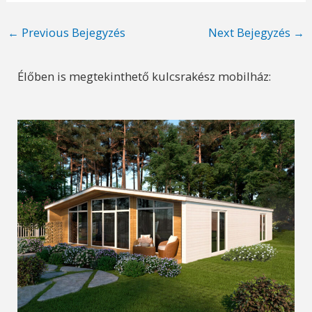
Post
←
Previous Bejegyzés
Next Bejegyzés
→
navigation
Élőben is megtekinthető kulcsrakész mobilház: