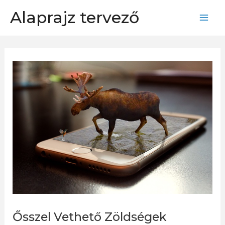
Skip
Alaprajz tervező
to
Mai
content
Men
Ősszel Vethető Zöldségek