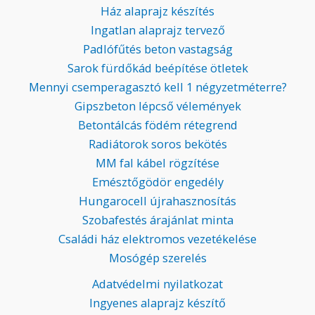
Ház alaprajz készítés
Ingatlan alaprajz tervező
Padlófűtés beton vastagság
Sarok fürdőkád beépítése ötletek
Mennyi csemperagasztó kell 1 négyzetméterre?
Gipszbeton lépcső vélemények
Betontálcás födém rétegrend
Radiátorok soros bekötés
MM fal kábel rögzítése
Emésztőgödör engedély
Hungarocell újrahasznosítás
Szobafestés árajánlat minta
Családi ház elektromos vezetékelése
Mosógép szerelés
Adatvédelmi nyilatkozat
Ingyenes alaprajz készítő