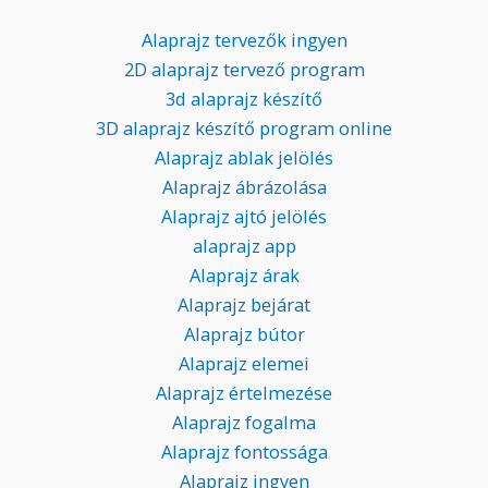
Alaprajz tervezők ingyen
2D alaprajz tervező program
3d alaprajz készítő
3D alaprajz készítő program online
Alaprajz ablak jelölés
Alaprajz ábrázolása
Alaprajz ajtó jelölés
alaprajz app
Alaprajz árak
Alaprajz bejárat
Alaprajz bútor
Alaprajz elemei
Alaprajz értelmezése
Alaprajz fogalma
Alaprajz fontossága
Alaprajz ingyen