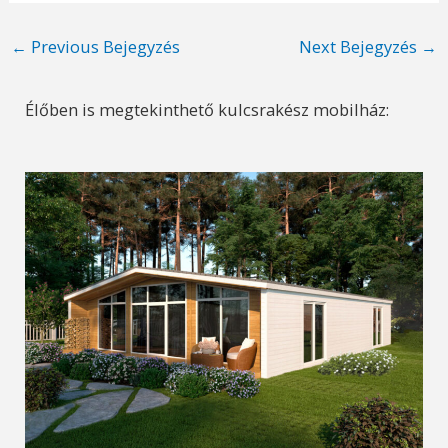
Post
←
Previous Bejegyzés
Next Bejegyzés
→
navigation
Élőben is megtekinthető kulcsrakész mobilház: