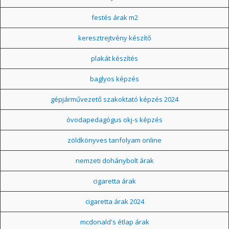
festés árak m2
keresztrejtvény készítő
plakát készítés
baglyos képzés
gépjárművezető szakoktató képzés 2024
óvodapedagógus okj-s képzés
zöldkönyves tanfolyam online
nemzeti dohánybolt árak
cigaretta árak
cigaretta árak 2024
mcdonald's étlap árak