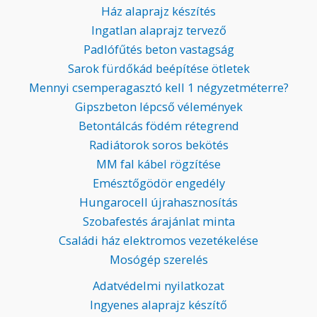
Ház alaprajz készítés
Ingatlan alaprajz tervező
Padlófűtés beton vastagság
Sarok fürdőkád beépítése ötletek
Mennyi csemperagasztó kell 1 négyzetméterre?
Gipszbeton lépcső vélemények
Betontálcás födém rétegrend
Radiátorok soros bekötés
MM fal kábel rögzítése
Emésztőgödör engedély
Hungarocell újrahasznosítás
Szobafestés árajánlat minta
Családi ház elektromos vezetékelése
Mosógép szerelés
Adatvédelmi nyilatkozat
Ingyenes alaprajz készítő