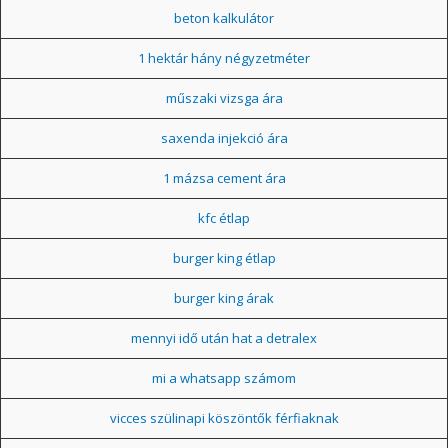
beton kalkulátor
1 hektár hány négyzetméter
műszaki vizsga ára
saxenda injekció ára
1 mázsa cement ára
kfc étlap
burger king étlap
burger king árak
mennyi idő után hat a detralex
mi a whatsapp számom
vicces szülinapi köszöntők férfiaknak