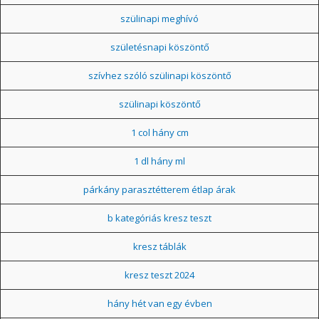
szülinapi meghívó
születésnapi köszöntő
szívhez szóló szülinapi köszöntő
szülinapi köszöntő
1 col hány cm
1 dl hány ml
párkány parasztétterem étlap árak
b kategóriás kresz teszt
kresz táblák
kresz teszt 2024
hány hét van egy évben