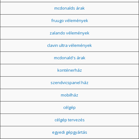
mcdonalds árak
fruugo vélemények
zalando vélemények
clavin ultra vélemények
mcdonald's árak
konténerház
szendvicspanel ház
mobilház
célgép
célgép tervezés
egyedi gépgyártás