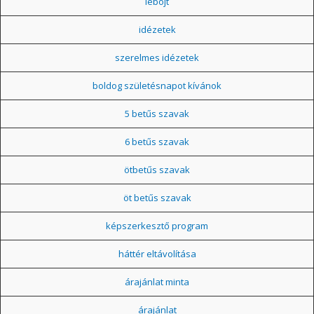
léböjt
idézetek
szerelmes idézetek
boldog születésnapot kívánok
5 betűs szavak
6 betűs szavak
ötbetűs szavak
öt betűs szavak
képszerkesztő program
háttér eltávolítása
árajánlat minta
árajánlat