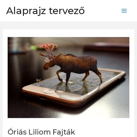
Skip
Alaprajz tervező
to
Mai
content
Men
Óriás Liliom Fajták