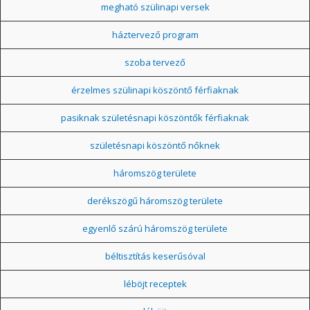
megható szülinapi versek
háztervező program
szoba tervező
érzelmes szülinapi köszöntő férfiaknak
pasiknak születésnapi köszöntők férfiaknak
születésnapi köszöntő nőknek
háromszög területe
derékszögű háromszög területe
egyenlő szárú háromszög területe
béltisztítás keserűsóval
léböjt receptek