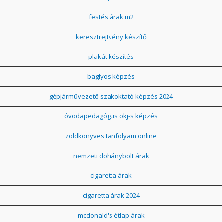
festés árak m2
keresztrejtvény készítő
plakát készítés
baglyos képzés
gépjárművezető szakoktató képzés 2024
óvodapedagógus okj-s képzés
zöldkönyves tanfolyam online
nemzeti dohánybolt árak
cigaretta árak
cigaretta árak 2024
mcdonald's étlap árak