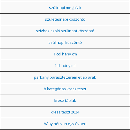
szülinapi meghívó
születésnapi köszöntő
szívhez szóló szülinapi köszöntő
szülinapi köszöntő
1 col hány cm
1 dl hány ml
párkány parasztétterem étlap árak
b kategóriás kresz teszt
kresz táblák
kresz teszt 2024
hány hét van egy évben