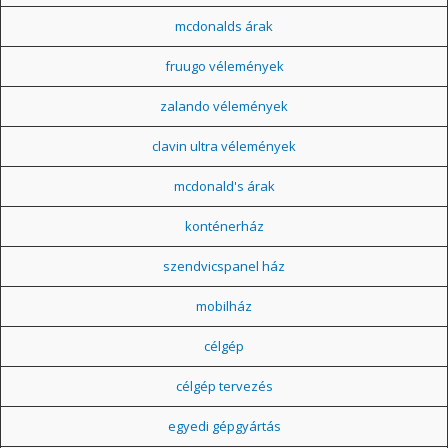
mcdonalds árak
fruugo vélemények
zalando vélemények
clavin ultra vélemények
mcdonald's árak
konténerház
szendvicspanel ház
mobilház
célgép
célgép tervezés
egyedi gépgyártás