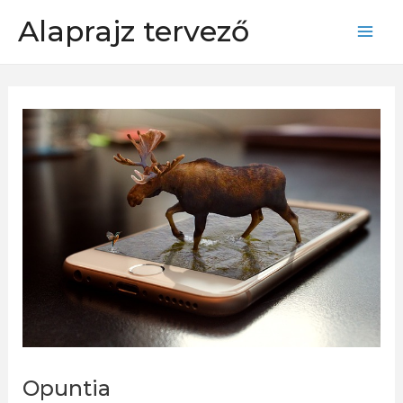
Skip
Alaprajz tervező
to
Mai
content
Men
Opuntia