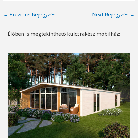
Post
←
Previous Bejegyzés
Next Bejegyzés
→
navigation
Élőben is megtekinthető kulcsrakész mobilház: