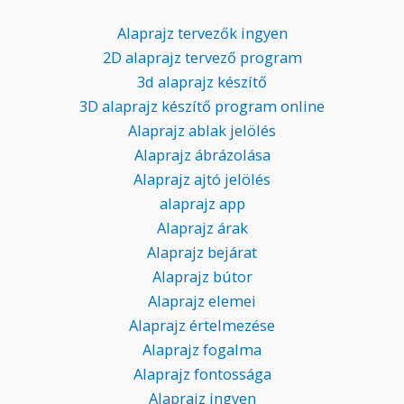
Alaprajz tervezők ingyen
2D alaprajz tervező program
3d alaprajz készítő
3D alaprajz készítő program online
Alaprajz ablak jelölés
Alaprajz ábrázolása
Alaprajz ajtó jelölés
alaprajz app
Alaprajz árak
Alaprajz bejárat
Alaprajz bútor
Alaprajz elemei
Alaprajz értelmezése
Alaprajz fogalma
Alaprajz fontossága
Alaprajz ingyen