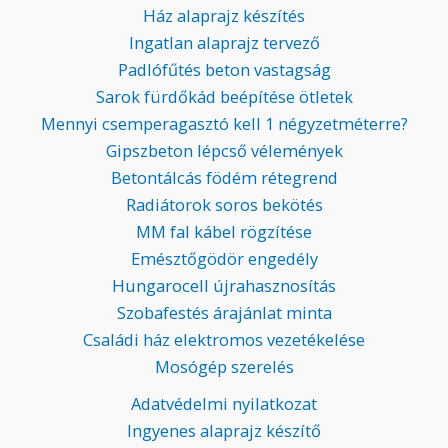
Ház alaprajz készítés
Ingatlan alaprajz tervező
Padlófűtés beton vastagság
Sarok fürdőkád beépítése ötletek
Mennyi csemperagasztó kell 1 négyzetméterre?
Gipszbeton lépcső vélemények
Betontálcás födém rétegrend
Radiátorok soros bekötés
MM fal kábel rögzítése
Emésztőgödör engedély
Hungarocell újrahasznosítás
Szobafestés árajánlat minta
Családi ház elektromos vezetékelése
Mosógép szerelés
Adatvédelmi nyilatkozat
Ingyenes alaprajz készítő