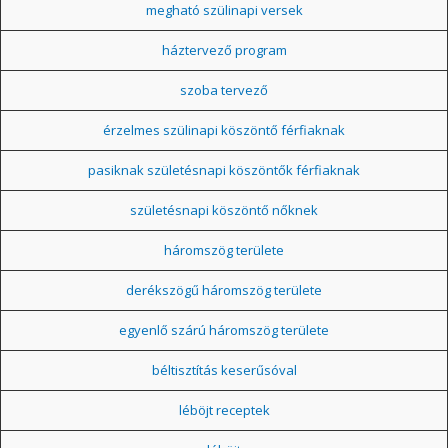
megható szülinapi versek
háztervező program
szoba tervező
érzelmes szülinapi köszöntő férfiaknak
pasiknak születésnapi köszöntők férfiaknak
születésnapi köszöntő nőknek
háromszög területe
derékszögű háromszög területe
egyenlő szárú háromszög területe
béltisztítás keserűsóval
léböjt receptek