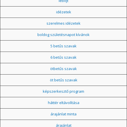
léböjt
idézetek
szerelmes idézetek
boldog születésnapot kívánok
5 betűs szavak
6 betűs szavak
ötbetűs szavak
öt betűs szavak
képszerkesztő program
háttér eltávolítása
árajánlat minta
árajánlat