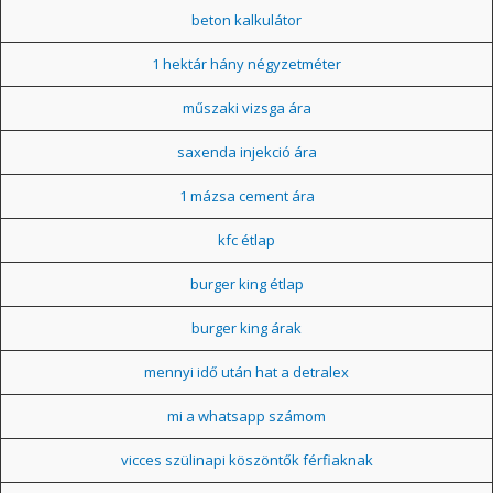
beton kalkulátor
1 hektár hány négyzetméter
műszaki vizsga ára
saxenda injekció ára
1 mázsa cement ára
kfc étlap
burger king étlap
burger king árak
mennyi idő után hat a detralex
mi a whatsapp számom
vicces szülinapi köszöntők férfiaknak