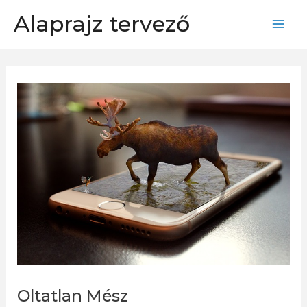
Skip
Alaprajz tervező
to
Mai
content
Men
Oltatlan Mész