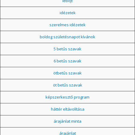
léböjt
idézetek
szerelmes idézetek
boldog születésnapot kívánok
5 betűs szavak
6 betűs szavak
ötbetűs szavak
öt betűs szavak
képszerkesztő program
háttér eltávolítása
árajánlat minta
árajánlat