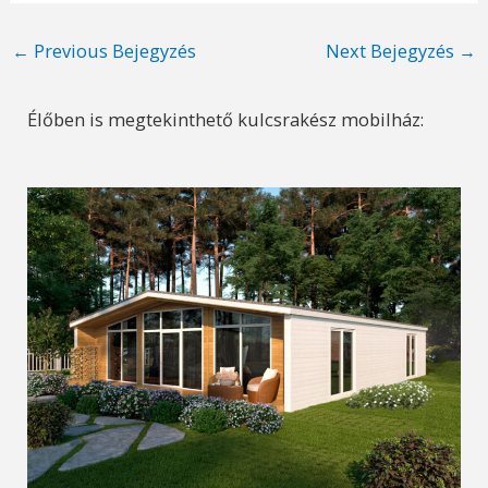
Post
←
Previous Bejegyzés
Next Bejegyzés
→
navigation
Élőben is megtekinthető kulcsrakész mobilház: