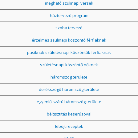
megható szülinapi versek
háztervező program
szoba tervező
érzelmes szülinapi köszöntő férfiaknak
pasiknak születésnapi köszöntők férfiaknak
születésnapi köszöntő nőknek
háromszög területe
derékszögű háromszög területe
egyenlő szárú háromszög területe
béltisztítás keserűsóval
léböjt receptek