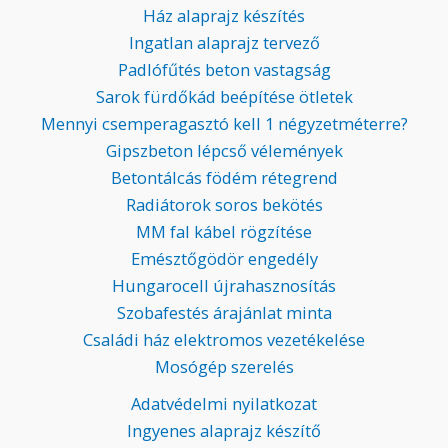
Ház alaprajz készítés
Ingatlan alaprajz tervező
Padlófűtés beton vastagság
Sarok fürdőkád beépítése ötletek
Mennyi csemperagasztó kell 1 négyzetméterre?
Gipszbeton lépcső vélemények
Betontálcás födém rétegrend
Radiátorok soros bekötés
MM fal kábel rögzítése
Emésztőgödör engedély
Hungarocell újrahasznosítás
Szobafestés árajánlat minta
Családi ház elektromos vezetékelése
Mosógép szerelés
Adatvédelmi nyilatkozat
Ingyenes alaprajz készítő