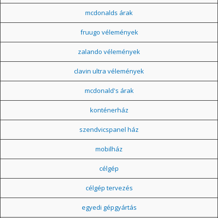
mcdonalds árak
fruugo vélemények
zalando vélemények
clavin ultra vélemények
mcdonald's árak
konténerház
szendvicspanel ház
mobilház
célgép
célgép tervezés
egyedi gépgyártás