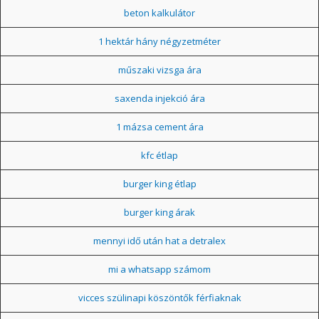
beton kalkulátor
1 hektár hány négyzetméter
műszaki vizsga ára
saxenda injekció ára
1 mázsa cement ára
kfc étlap
burger king étlap
burger king árak
mennyi idő után hat a detralex
mi a whatsapp számom
vicces szülinapi köszöntők férfiaknak