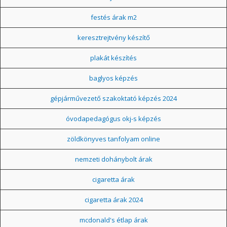
festés árak m2
keresztrejtvény készítő
plakát készítés
baglyos képzés
gépjárművezető szakoktató képzés 2024
óvodapedagógus okj-s képzés
zöldkönyves tanfolyam online
nemzeti dohánybolt árak
cigaretta árak
cigaretta árak 2024
mcdonald's étlap árak