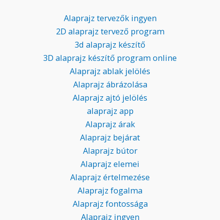
Alaprajz tervezők ingyen
2D alaprajz tervező program
3d alaprajz készítő
3D alaprajz készítő program online
Alaprajz ablak jelölés
Alaprajz ábrázolása
Alaprajz ajtó jelölés
alaprajz app
Alaprajz árak
Alaprajz bejárat
Alaprajz bútor
Alaprajz elemei
Alaprajz értelmezése
Alaprajz fogalma
Alaprajz fontossága
Alaprajz ingyen