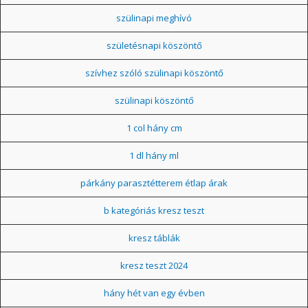
szülinapi meghívó
születésnapi köszöntő
szívhez szóló szülinapi köszöntő
szülinapi köszöntő
1 col hány cm
1 dl hány ml
párkány parasztétterem étlap árak
b kategóriás kresz teszt
kresz táblák
kresz teszt 2024
hány hét van egy évben