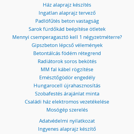
Ház alaprajz készítés
Ingatlan alaprajz tervező
Padlófűtés beton vastagság
Sarok fürdőkád beépítése ötletek
Mennyi csemperagasztó kell 1 négyzetméterre?
Gipszbeton lépcső vélemények
Betontálcás födém rétegrend
Radiátorok soros bekötés
MM fal kábel rögzítése
Emésztőgödör engedély
Hungarocell újrahasznosítás
Szobafestés árajánlat minta
Családi ház elektromos vezetékelése
Mosógép szerelés
Adatvédelmi nyilatkozat
Ingyenes alaprajz készítő