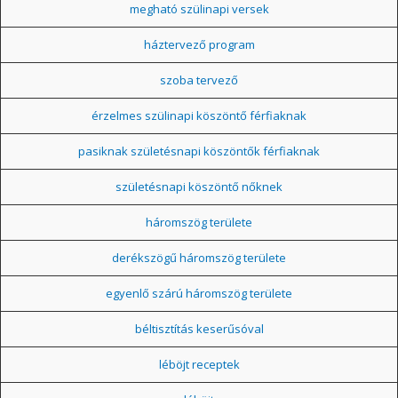
megható szülinapi versek
háztervező program
szoba tervező
érzelmes szülinapi köszöntő férfiaknak
pasiknak születésnapi köszöntők férfiaknak
születésnapi köszöntő nőknek
háromszög területe
derékszögű háromszög területe
egyenlő szárú háromszög területe
béltisztítás keserűsóval
léböjt receptek