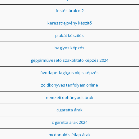
festés árak m2
keresztrejtvény készítő
plakát készítés
baglyos képzés
gépjárművezető szakoktató képzés 2024
óvodapedagógus okj-s képzés
zöldkönyves tanfolyam online
nemzeti dohánybolt árak
cigaretta árak
cigaretta árak 2024
mcdonald's étlap árak