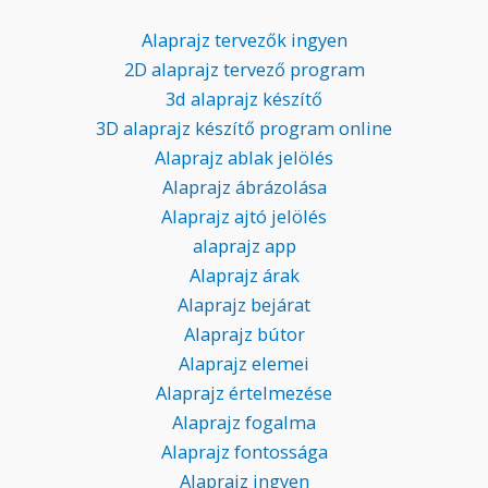
Alaprajz tervezők ingyen
2D alaprajz tervező program
3d alaprajz készítő
3D alaprajz készítő program online
Alaprajz ablak jelölés
Alaprajz ábrázolása
Alaprajz ajtó jelölés
alaprajz app
Alaprajz árak
Alaprajz bejárat
Alaprajz bútor
Alaprajz elemei
Alaprajz értelmezése
Alaprajz fogalma
Alaprajz fontossága
Alaprajz ingyen