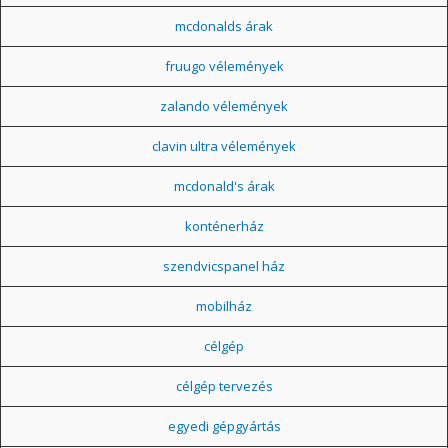
mcdonalds árak
fruugo vélemények
zalando vélemények
clavin ultra vélemények
mcdonald's árak
konténerház
szendvicspanel ház
mobilház
célgép
célgép tervezés
egyedi gépgyártás