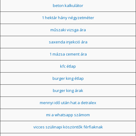
beton kalkulátor
1 hektár hány négyzetméter
műszaki vizsga ára
saxenda injekció ára
1 mázsa cement ára
kfc étlap
burger king étlap
burger king árak
mennyi idő után hat a detralex
mi a whatsapp számom
vicces szülinapi köszöntők férfiaknak