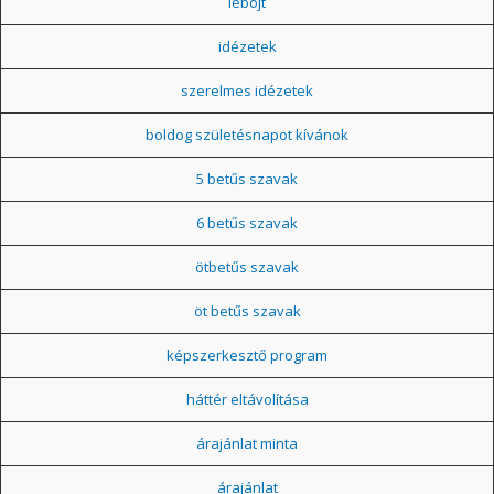
léböjt
idézetek
szerelmes idézetek
boldog születésnapot kívánok
5 betűs szavak
6 betűs szavak
ötbetűs szavak
öt betűs szavak
képszerkesztő program
háttér eltávolítása
árajánlat minta
árajánlat