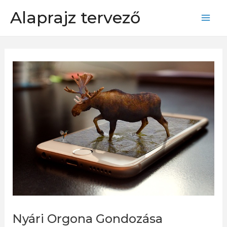
Skip
Alaprajz tervező
to
Mai
content
Men
Nyári Orgona Gondozása