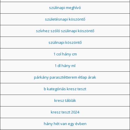
szülinapi meghívó
születésnapi köszöntő
szívhez szóló szülinapi köszöntő
szülinapi köszöntő
1 col hány cm
1 dl hány ml
párkány parasztétterem étlap árak
b kategóriás kresz teszt
kresz táblák
kresz teszt 2024
hány hét van egy évben