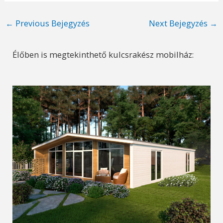
Post
←
Previous Bejegyzés
Next Bejegyzés
→
navigation
Élőben is megtekinthető kulcsrakész mobilház: