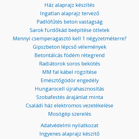
Ház alaprajz készítés
Ingatlan alaprajz tervező
Padlófűtés beton vastagság
Sarok fürdőkád beépítése ötletek
Mennyi csemperagasztó kell 1 négyzetméterre?
Gipszbeton lépcső vélemények
Betontálcás födém rétegrend
Radiátorok soros bekötés
MM fal kábel rögzítése
Emésztőgödör engedély
Hungarocell újrahasznosítás
Szobafestés árajánlat minta
Családi ház elektromos vezetékelése
Mosógép szerelés
Adatvédelmi nyilatkozat
Ingyenes alaprajz készítő