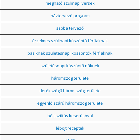
megható szülinapi versek
háztervező program
szoba tervező
érzelmes szülinapi köszöntő férfiaknak
pasiknak születésnapi köszöntők férfiaknak
születésnapi köszöntő nőknek
háromszög területe
derékszögű háromszög területe
egyenlő szárú háromszög területe
béltisztítás keserűsóval
léböjt receptek