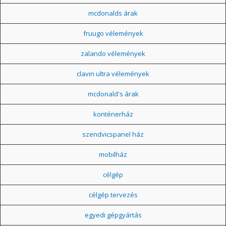
mcdonalds árak
fruugo vélemények
zalando vélemények
clavin ultra vélemények
mcdonald's árak
konténerház
szendvicspanel ház
mobilház
célgép
célgép tervezés
egyedi gépgyártás