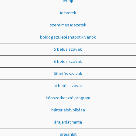
léböjt
idézetek
szerelmes idézetek
boldog születésnapot kívánok
5 betűs szavak
6 betűs szavak
ötbetűs szavak
öt betűs szavak
képszerkesztő program
háttér eltávolítása
árajánlat minta
árajánlat