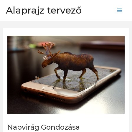
Skip
Alaprajz tervező
to
Mai
content
Men
Napvirág Gondozása