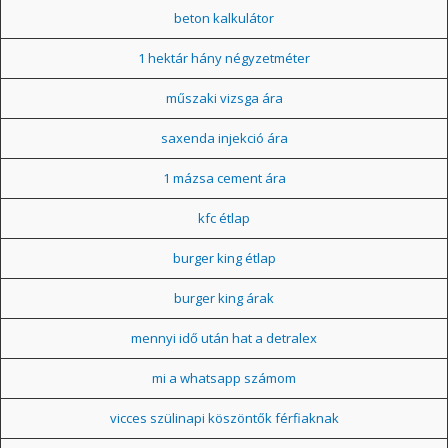
beton kalkulátor
1 hektár hány négyzetméter
műszaki vizsga ára
saxenda injekció ára
1 mázsa cement ára
kfc étlap
burger king étlap
burger king árak
mennyi idő után hat a detralex
mi a whatsapp számom
vicces szülinapi köszöntők férfiaknak