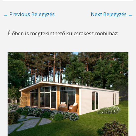
Post
←
Previous Bejegyzés
Next Bejegyzés
→
navigation
Élőben is megtekinthető kulcsrakész mobilház: