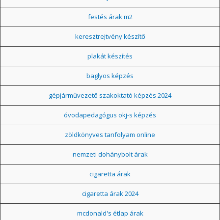
festés árak m2
keresztrejtvény készítő
plakát készítés
baglyos képzés
gépjárművezető szakoktató képzés 2024
óvodapedagógus okj-s képzés
zöldkönyves tanfolyam online
nemzeti dohánybolt árak
cigaretta árak
cigaretta árak 2024
mcdonald's étlap árak