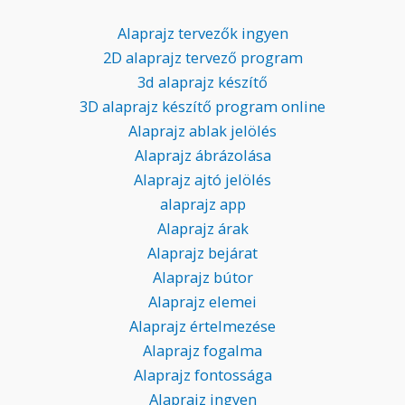
Alaprajz tervezők ingyen
2D alaprajz tervező program
3d alaprajz készítő
3D alaprajz készítő program online
Alaprajz ablak jelölés
Alaprajz ábrázolása
Alaprajz ajtó jelölés
alaprajz app
Alaprajz árak
Alaprajz bejárat
Alaprajz bútor
Alaprajz elemei
Alaprajz értelmezése
Alaprajz fogalma
Alaprajz fontossága
Alaprajz ingyen