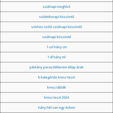
szülinapi meghívó
születésnapi köszöntő
szívhez szóló szülinapi köszöntő
szülinapi köszöntő
1 col hány cm
1 dl hány ml
párkány parasztétterem étlap árak
b kategóriás kresz teszt
kresz táblák
kresz teszt 2024
hány hét van egy évben