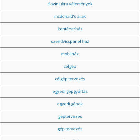
clavin ultra vélemények
mcdonald's árak
konténerház
szendvicspanel ház
mobilház
célgép
célgép tervezés
egyedi gépgyártás
egyedi gépek
géptervezés
gép tervezés