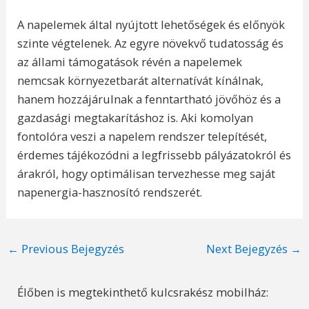
A napelemek által nyújtott lehetőségek és előnyök
szinte végtelenek. Az egyre növekvő tudatosság és
az állami támogatások révén a napelemek
nemcsak környezetbarát alternatívát kínálnak,
hanem hozzájárulnak a fenntartható jövőhöz és a
gazdasági megtakarításhoz is. Aki komolyan
fontolóra veszi a napelem rendszer telepítését,
érdemes tájékozódni a legfrissebb pályázatokról és
árakról, hogy optimálisan tervezhesse meg saját
napenergia-hasznosító rendszerét.
Post
←
Previous Bejegyzés
Next Bejegyzés
→
navigation
Élőben is megtekinthető kulcsrakész mobilház: