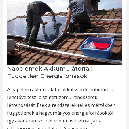
Napelemek Akkumulátorral:
Független Energiaforrások
A napelem akkumulátorokkal való kombinációja
lehetővé teszi a szigetüzemű rendszerek
létrehozását. Ezek a rendszerek teljes mértékben
függetlenek a hagyományos energiaforrásoktól,
így akár áramszünet esetén is biztosítják a
villamosenergia-ellátást. A napelem