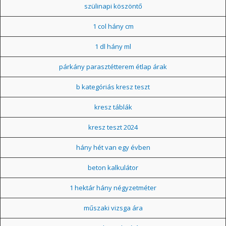
szülinapi köszöntő
1 col hány cm
1 dl hány ml
párkány parasztétterem étlap árak
b kategóriás kresz teszt
kresz táblák
kresz teszt 2024
hány hét van egy évben
beton kalkulátor
1 hektár hány négyzetméter
műszaki vizsga ára