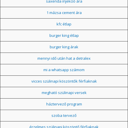
saxenda injekció ára
1 mázsa cement ára
kfc étlap
burger king étlap
burger king árak
mennyi idő után hat a detralex
mi a whatsapp számom
vicces szülinapi köszöntők férfiaknak
megható szülinapi versek
háztervező program
szoba tervező
érzelmes szülinapi köszöntő férfiaknak