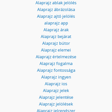
Alaprajz ablak jelölés
Alaprajz ábrázolása
Alaprajz ajtó jelölés
alaprajz app
Alaprajz árak
Alaprajz bejárat
Alaprajz bútor
Alaprajz elemei
Alaprajz értelmezése
Alaprajz fogalma
Alaprajz fontossága
Alaprajz ingyen
Alaprajz ios
Alaprajz jelek
Alaprajz jelentése
Alaprajz jelölések
Alaprajz jelrendszer