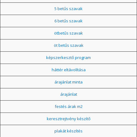
5 betűs szavak
6 betűs szavak
ötbetűs szavak
öt betűs szavak
képszerkesztő program
háttér eltávolítása
árajánlat minta
árajánlat
festés árak m2
keresztrejtvény készítő
plakát készítés