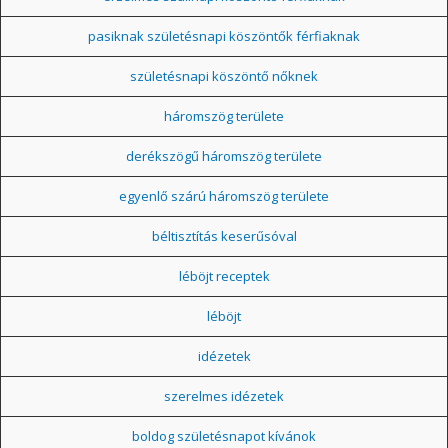
pasiknak születésnapi köszöntők férfiaknak
születésnapi köszöntő nőknek
háromszög területe
derékszögű háromszög területe
egyenlő szárú háromszög területe
béltisztítás keserűsóval
léböjt receptek
léböjt
idézetek
szerelmes idézetek
boldog születésnapot kívánok