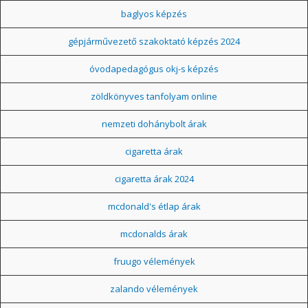
baglyos képzés
gépjárművezető szakoktató képzés 2024
óvodapedagógus okj-s képzés
zöldkönyves tanfolyam online
nemzeti dohánybolt árak
cigaretta árak
cigaretta árak 2024
mcdonald's étlap árak
mcdonalds árak
fruugo vélemények
zalando vélemények