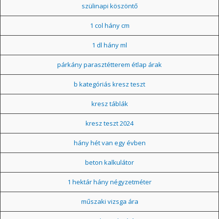
szülinapi köszöntő
1 col hány cm
1 dl hány ml
párkány parasztétterem étlap árak
b kategóriás kresz teszt
kresz táblák
kresz teszt 2024
hány hét van egy évben
beton kalkulátor
1 hektár hány négyzetméter
műszaki vizsga ára