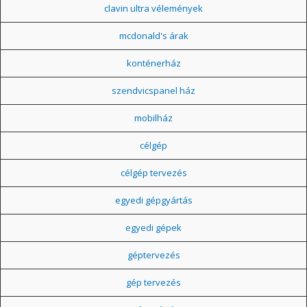
clavin ultra vélemények
mcdonald's árak
konténerház
szendvicspanel ház
mobilház
célgép
célgép tervezés
egyedi gépgyártás
egyedi gépek
géptervezés
gép tervezés