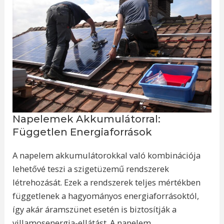
Napelemek Akkumulátorral:
Független Energiaforrások
A napelem akkumulátorokkal való kombinációja
lehetővé teszi a szigetüzemű rendszerek
létrehozását. Ezek a rendszerek teljes mértékben
függetlenek a hagyományos energiaforrásoktól,
így akár áramszünet esetén is biztosítják a
villamosenergia-ellátást. A napelem