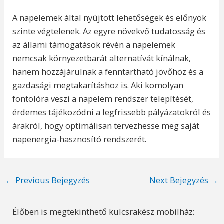
A napelemek által nyújtott lehetőségek és előnyök
szinte végtelenek. Az egyre növekvő tudatosság és
az állami támogatások révén a napelemek
nemcsak környezetbarát alternatívát kínálnak,
hanem hozzájárulnak a fenntartható jövőhöz és a
gazdasági megtakarításhoz is. Aki komolyan
fontolóra veszi a napelem rendszer telepítését,
érdemes tájékozódni a legfrissebb pályázatokról és
árakról, hogy optimálisan tervezhesse meg saját
napenergia-hasznosító rendszerét.
Post
←
Previous Bejegyzés
Next Bejegyzés
→
navigation
Élőben is megtekinthető kulcsrakész mobilház: