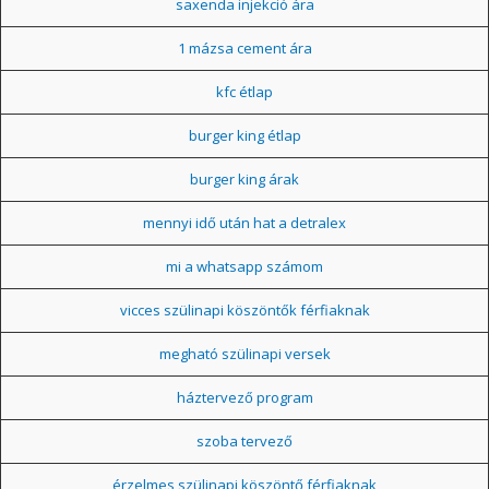
saxenda injekció ára
1 mázsa cement ára
kfc étlap
burger king étlap
burger king árak
mennyi idő után hat a detralex
mi a whatsapp számom
vicces szülinapi köszöntők férfiaknak
megható szülinapi versek
háztervező program
szoba tervező
érzelmes szülinapi köszöntő férfiaknak