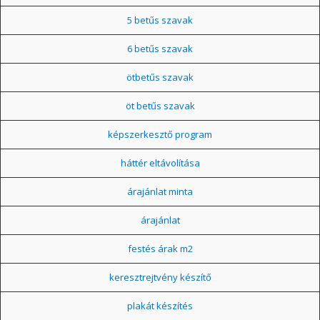
5 betűs szavak
6 betűs szavak
ötbetűs szavak
öt betűs szavak
képszerkesztő program
háttér eltávolítása
árajánlat minta
árajánlat
festés árak m2
keresztrejtvény készítő
plakát készítés