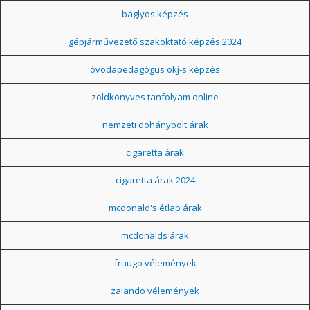
baglyos képzés
gépjárművezető szakoktató képzés 2024
óvodapedagógus okj-s képzés
zöldkönyves tanfolyam online
nemzeti dohánybolt árak
cigaretta árak
cigaretta árak 2024
mcdonald's étlap árak
mcdonalds árak
fruugo vélemények
zalando vélemények