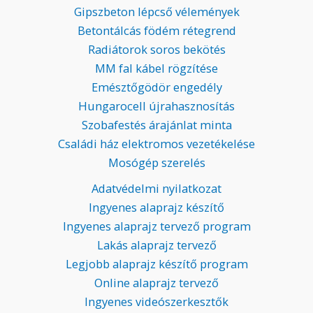
Gipszbeton lépcső vélemények
Betontálcás födém rétegrend
Radiátorok soros bekötés
MM fal kábel rögzítése
Emésztőgödör engedély
Hungarocell újrahasznosítás
Szobafestés árajánlat minta
Családi ház elektromos vezetékelése
Mosógép szerelés
Adatvédelmi nyilatkozat
Ingyenes alaprajz készítő
Ingyenes alaprajz tervező program
Lakás alaprajz tervező
Legjobb alaprajz készítő program
Online alaprajz tervező
Ingyenes videószerkesztők