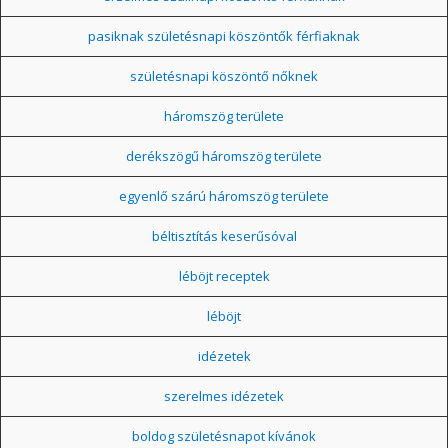
pasiknak születésnapi köszöntők férfiaknak
születésnapi köszöntő nőknek
háromszög területe
derékszögű háromszög területe
egyenlő szárú háromszög területe
béltisztítás keserűsóval
léböjt receptek
léböjt
idézetek
szerelmes idézetek
boldog születésnapot kívánok