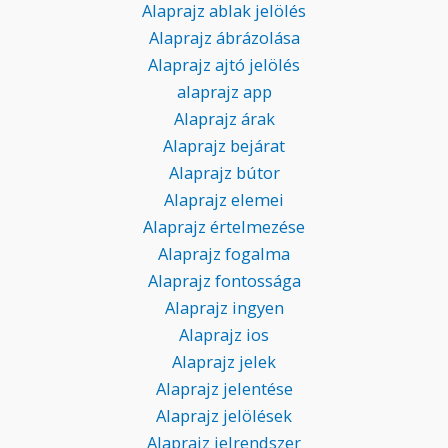
Alaprajz ablak jelölés
Alaprajz ábrázolása
Alaprajz ajtó jelölés
alaprajz app
Alaprajz árak
Alaprajz bejárat
Alaprajz bútor
Alaprajz elemei
Alaprajz értelmezése
Alaprajz fogalma
Alaprajz fontossága
Alaprajz ingyen
Alaprajz ios
Alaprajz jelek
Alaprajz jelentése
Alaprajz jelölések
Alaprajz jelrendszer